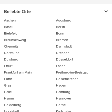
Beliebte Orte
Aachen
Augsburg
Basel
Berlin
Bielefeld
Bonn
Braunschweig
Bremen
Chemnitz
Darmstadt
Dortmund
Dresden
Duisburg
Düsseldorf
Erfurt
Essen
Frankfurt am Main
Freiburg-im-Breisgau
Fürth
Gelsenkirchen
Graz
Hagen
Halle
Hamburg
Hamm
Hannover
Heidelberg
Herne
Ingolstadt
Karlsruhe