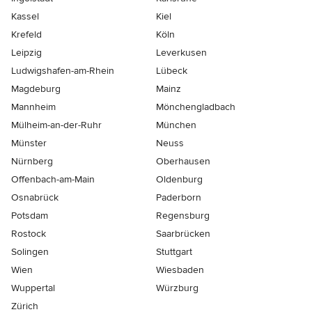
Kassel
Kiel
Krefeld
Köln
Leipzig
Leverkusen
Ludwigshafen-am-Rhein
Lübeck
Magdeburg
Mainz
Mannheim
Mönchen­gladbach
Mülheim-an-der-Ruhr
München
Münster
Neuss
Nürnberg
Oberhausen
Offenbach-am-Main
Oldenburg
Osnabrück
Paderborn
Potsdam
Regensburg
Rostock
Saarbrücken
Solingen
Stuttgart
Wien
Wiesbaden
Wuppertal
Würzburg
Zürich