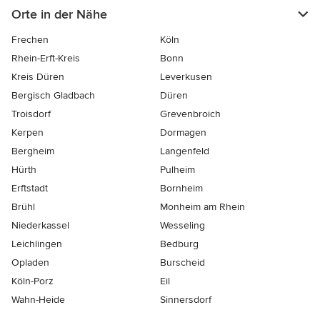
Orte in der Nähe
Frechen
Köln
Rhein-Erft-Kreis
Bonn
Kreis Düren
Leverkusen
Bergisch Gladbach
Düren
Troisdorf
Grevenbroich
Kerpen
Dormagen
Bergheim
Langenfeld
Hürth
Pulheim
Erftstadt
Bornheim
Brühl
Monheim am Rhein
Niederkassel
Wesseling
Leichlingen
Bedburg
Opladen
Burscheid
Köln-Porz
Eil
Wahn-Heide
Sinnersdorf