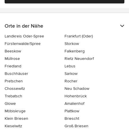
Orte in der Nähe
Landkreis Oder-Spree
Frankfurt (Oder)
Fürstenwalde/Spree
Storkow
Beeskow
Falkenberg
Müllrose
Rietz Neuendorf
Friedland
Lebus
Buschhäuser
Sarkow
Pretschen
Rocher
Chossewitz
Neu Schadow
Trebatsch
Hohenbrück
Glowe
Amalienhof
Möbiskruge
Plattkow
Klein Briesen
Briescht
Kieselwitz
Groß Briesen