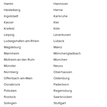
Hamm
Hannover
Heidelberg
Herne
Ingolstadt
Karlsruhe
Kassel
Kiel
Krefeld
Köln
Leipzig
Leverkusen
Ludwigshafen-am-Rhein
Lübeck
Magdeburg
Mainz
Mannheim
Mönchen­gladbach
Mülheim-an-der-Ruhr
München
Münster
Neuss
Nürnberg
Oberhausen
Offenbach-am-Main
Oldenburg
Osnabrück
Paderborn
Potsdam
Regensburg
Rostock
Saarbrücken
Solingen
Stuttgart