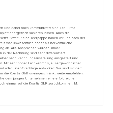
ert und dabei hoch kommunikativ sind. Die Firma
plett energetisch sanieren lassen. Auch die
tzt. Statt für eine Teerpappe haben wir uns nach der
Preis war unwesentlich höher als herkömmliche
dung ab. Alle Absprachen wurden immer
h in der Rechnung sind sehr differenziert
telbar nach Rechnungsausstellung ausgestellt und
en. Mit sehr hoher Fachkenntnis, außergewöhnlicher
 adäquate Vorschläge entwickelt. Wir sind mit dem
nn die Koartis GbR uneingeschränkt weiterempfehlen.
nsche dem jungen Unternehmen eine erfolgreiche
noch einmal auf die Koartis GbR zurückkommen. M.