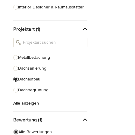
Interior Designer & Raumausstatter
Küchenplanung
Projektart (1)
Landschaftsarchitekten
Armaturen & Sanitärbedarf
Beleuchtung
Metallbedachung
Einbauschränke
Dachsanierung
Alle anzeigen
Dachaufbau
Dachbegrünung
Alle anzeigen
Bewertung (1)
Alle Bewertungen