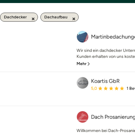
Dachdecker
Dachaufbau
Martinbedachun
Wir sind ein dachdecker Unter
Kunden erhalten von uns kosten
Mehr
Koartis GbR
Durchschnittliche Bewe
5,0
1 B
Dach Prosanierun
Willkommen bei Dach-Prosanie