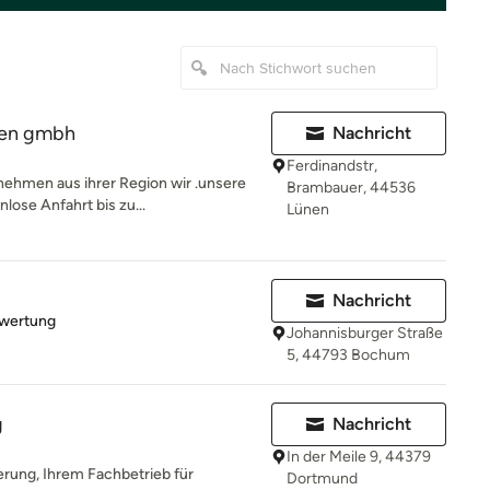
gen gmbh
Nachricht
Ferdinandstr,
nehmen aus ihrer Region wir .unsere
Brambauer, 44536
lose Anfahrt bis zu...
Lünen
Nachricht
rtung: 5 von 5 Sternen
ewertung
Johannisburger Straße
5, 44793 Bochum
g
Nachricht
In der Meile 9, 44379
rung, Ihrem Fachbetrieb für
Dortmund