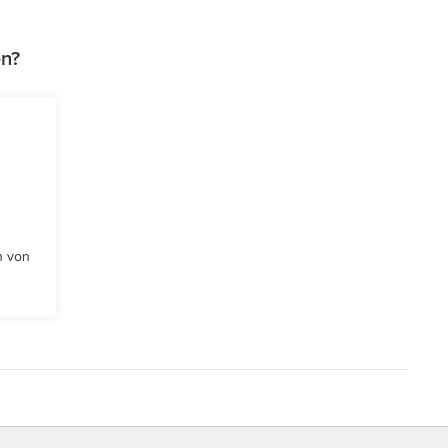
en?
n von