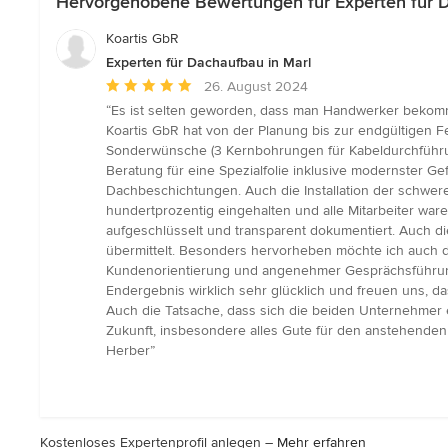
Hervorgehobene Bewertungen für Experten für D
Koartis GbR
Experten für Dachaufbau in Marl
Durchschnittliche
26. August 2024
Bewertung:
“Es ist selten geworden, dass man Handwerker bekommt
5
Koartis GbR hat von der Planung bis zur endgültigen F
von
Sonderwünsche (3 Kernbohrungen für Kabeldurchführun
5
Beratung für eine Spezialfolie inklusive modernster 
Sternen
Dachbeschichtungen. Auch die Installation der schwe
hundertprozentig eingehalten und alle Mitarbeiter war
aufgeschlüsselt und transparent dokumentiert. Auch 
übermittelt. Besonders hervorheben möchte ich auch di
Kundenorientierung und angenehmer Gesprächsführung
Endergebnis wirklich sehr glücklich und freuen uns, 
Auch die Tatsache, dass sich die beiden Unternehmer 
Zukunft, insbesondere alles Gute für den anstehenden
Herber”
Kostenloses Expertenprofil anlegen –
Mehr erfahren