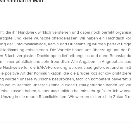
achaufbau in Marl
, die ihr Handwerk wirklich verstehen und dabei noch perfekt organisi
ertigstellung keine Wünsche offengelassen. Wir haben ein Flachdach kom
g der Fotovoltaikanlage, Kamin und Dunstabzug) wurden perfekt umgese
Gefälledämmung entschieden. Die Vorteile haben uns überzeugt und der 
ren 5-fach verglasten Dachkuppeln lief reibungslos und ohne Beanstan
en immer pünktlich und sehr freundlich. Alle Angaben im Angebot als auc
die Nachweise für die BAFA-Förderung wurden unaufgefordert und unmit
e positive Art der Kommunikation, die die Brüder Kozlachkov praktizier
 wurden unsere Wünsche besprochen, fachlich kompetent bewertet und
dass wir im Rahmen unseres Umbaus diese Firma gefunden haben. Ich ka
entschlossen haben, selber auszubilden hat mir sehr gefallen. Ich wü
 Umzug in die neuen Räumlichkeiten. Wir werden sicherlich in Zukunft 