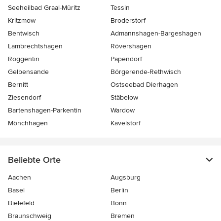
Seeheilbad Graal-Müritz
Tessin
Kritzmow
Broderstorf
Bentwisch
Admannshagen-Bargeshagen
Lambrechtshagen
Rövershagen
Roggentin
Papendorf
Gelbensande
Börgerende-Rethwisch
Bernitt
Ostseebad Dierhagen
Ziesendorf
Stäbelow
Bartenshagen-Parkentin
Wardow
Mönchhagen
Kavelstorf
Beliebte Orte
Aachen
Augsburg
Basel
Berlin
Bielefeld
Bonn
Braunschweig
Bremen