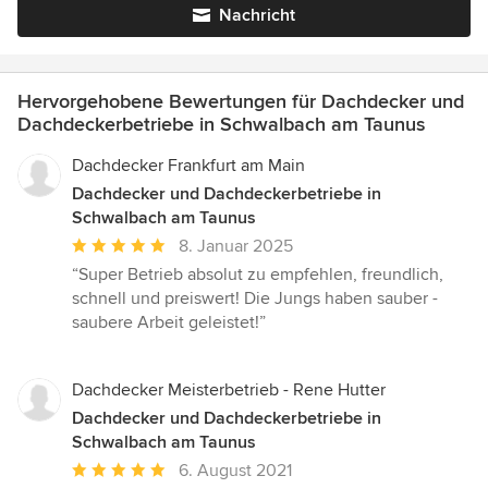
Nachricht
Hervorgehobene Bewertungen für Dachdecker und
Dachdeckerbetriebe in Schwalbach am Taunus
Dachdecker Frankfurt am Main
Dachdecker und Dachdeckerbetriebe in
Schwalbach am Taunus
Durchschnittliche
8. Januar 2025
Bewertung:
“Super Betrieb absolut zu empfehlen, freundlich,
5
schnell und preiswert! Die Jungs haben sauber -
von
saubere Arbeit geleistet!”
5
Sternen
Dachdecker Meisterbetrieb - Rene Hutter
Dachdecker und Dachdeckerbetriebe in
Schwalbach am Taunus
Durchschnittliche
6. August 2021