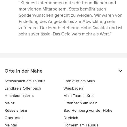
Bewertung:
“Kleines Unternehmen mit sehr freundlichen und
5
motivierten Mitarbeitern. Stets bemüht auch
von
Sonderwünschen gerecht zu werden. Wir waren von
5
Erstellung des Angebots bis zur Abwicklung sehr
Sternen
zufrieden. Der Herr bietet eine Hohe Qualität und ist
sehr zuverlässig. Das Geld wars mehr als Wert.”
Orte in der Nähe
Schwalbach am Taunus
Frankfurt am Main
Landkreis Offenbach
Wiesbaden
Hochtaunuskreis
Main-Taunus-Kreis
Mainz
Offenbach am Main
Rüsselsheim
Bad Homburg vor der Höhe
Oberursel
Dreieich
Maintal
Hofheim am Taunus