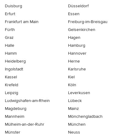
Duisburg
Düsseldorf
Erfurt
Essen
Frankfurt am Main
Freiburg-im-Breisgau
Fürth
Gelsenkirchen
Graz
Hagen
Halle
Hamburg
Hamm
Hannover
Heidelberg
Herne
Ingolstadt
Karlsruhe
Kassel
Kiel
Krefeld
Köln
Leipzig
Leverkusen
Ludwigshafen-am-Rhein
Lübeck
Magdeburg
Mainz
Mannheim
Mönchen­gladbach
Mülheim-an-der-Ruhr
München
Münster
Neuss