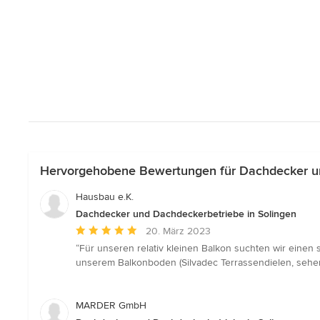
Hervorgehobene Bewertungen für Dachdecker un
Hausbau e.K.
Dachdecker und Dachdeckerbetriebe in Solingen
Durchschnittliche
20. März 2023
Bewertung:
“Für unseren relativ kleinen Balkon suchten wir einen
5
unserem Balkonboden (Silvadec Terrassendielen, sehen a
von
5
Sternen
MARDER GmbH