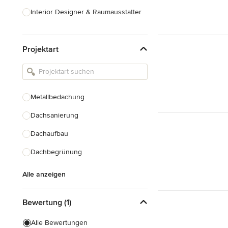
Interior Designer & Raumausstatter
Küchenplanung
Projektart
Landschaftsarchitekten
Armaturen & Sanitärbedarf
Beleuchtung
Metallbedachung
Einbauschränke
Dachsanierung
Alle anzeigen
Dachaufbau
Dachbegrünung
Alle anzeigen
Bewertung (1)
Alle Bewertungen