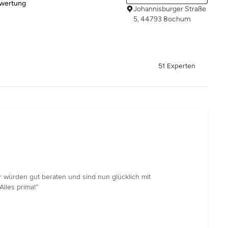
rtung: 5 von 5 Sternen
ewertung
Johannisburger Straße
5, 44793 Bochum
51 Experten
r würden gut beraten und sind nun glücklich mit
lles prima!”