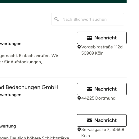
Nachricht
rtung: 5 von 5 Sternen
ewertungen
Vorgebirgstraße 112d,
50969 Köln
 gemacht. Einfach anrufen. Wir
r für Aufstockungen,...
und Bedachungen GmbH
Nachricht
rtung: 5 von 5 Sternen
ewertungen
44225 Dortmund
Nachricht
rtung: 5 von 5 Sternen
ewertung
Servasgasse 7, 50668
Köln
en Deutlich höhere Schichtstärke,