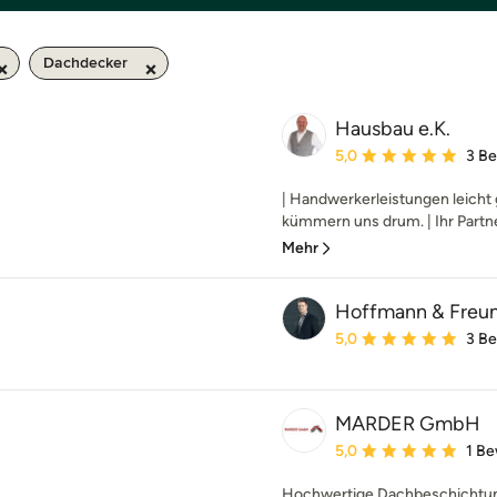
Dachdecker
Hausbau e.K.
Durchschnittliche Bewe
5,0
3 B
| Handwerkerleistungen leicht
kümmern uns drum. | Ihr Partne
Mehr
Hoffmann & Fre
Durchschnittliche Bewe
5,0
3 B
MARDER GmbH
Durchschnittliche Bewe
5,0
1 B
Hochwertige Dachbeschichtung