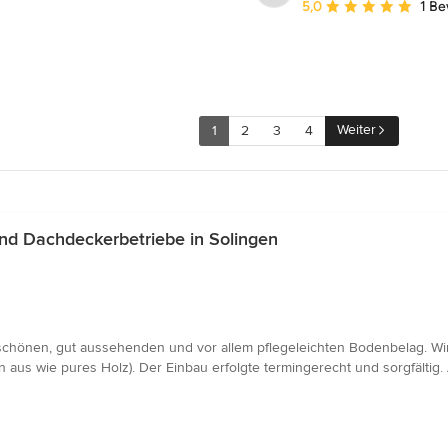
Durchschnittliche Bewe
5,0
1 B
Weiter
1
2
3
4
d Dachdeckerbetriebe in Solingen
 schönen, gut aussehenden und vor allem pflegeleichten Bodenbelag. Wi
us wie pures Holz). Der Einbau erfolgte termingerecht und sorgfältig. A