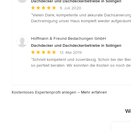
Dachdecker und Dachdeckerbetriebe in Solingen
Durchschnittliche
9. Juli 2020
Bewertung:
“Vielen Dank, kompetente und akkurate Dachsanierun
5
Dachreinigung unser Haus komplett wieder aufgeräumt 
von
5
Sternen
Hoffmann & Freund Bedachungen GmbH
Dachdecker und Dachdeckerbetriebe in Solingen
Durchschnittliche
13. Mai 2019
Bewertung:
“Schnell kompetent und zuverlässig. Schon bei der Be
5
so perfekt beraten. Wir konnten die Kosten so noch de
von
5
Sternen
Kostenloses Expertenprofil anlegen –
Mehr erfahren
Wa