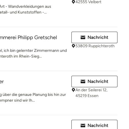
42555 Velbert
 Art - Wandverkleidungen aus
tall- und Kunststoffen -...
mmerei Philipp Gretschel
Nachricht
53809 Ruppichteroth
el, ich bin gelernter Zimmermann und
eroth im Rhein-Sieg...
er
Nachricht
An der Seilerei 12,
 über die genaue Planung bis hin zur
45219 Essen
mpner sind wir Ih...
Nachricht