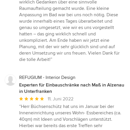
wirklich Gedanken über eine sinnvolle
Raumaufteilung gemacht wurde. Eine kleine
Anpassung im Bad war bei uns noch nötig. Diese
wurde innerhalb eines Tages überarbeitet und
genau so umgesetzt, wie wir es uns vorgestellt
hatten – das ging wirklich schnell und
unkompliziert. Am Ende haben wir jetzt eine
Planung, mit der wir sehr glücklich sind und auf
deren Umsetzung wir uns freuen. Vielen Dank für
die tolle Arbeit!”
REFUGIUM - Interior Design
Experten für Einbauschränke nach Maß in Alzenau
in Unterfranken
Durchschnittliche
11. Juni 2022
Bewertung:
“Herr Büchsenschütz hat uns im Januar bei der
5
Inneneinrichtung unseres Wohn- Essbereiches (ca.
von
40qm) mit Ideen und Vorschlägen unterstützt.
5
Hierbei war bereits das erste Treffen sehr