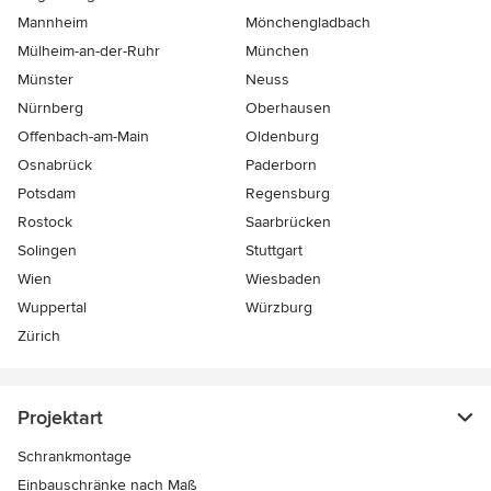
Mannheim
Mönchen­gladbach
Mülheim-an-der-Ruhr
München
Münster
Neuss
Nürnberg
Oberhausen
Offenbach-am-Main
Oldenburg
Osnabrück
Paderborn
Potsdam
Regensburg
Rostock
Saarbrücken
Solingen
Stuttgart
Wien
Wiesbaden
Wuppertal
Würzburg
Zürich
Projektart
Schrankmontage
Einbauschränke nach Maß