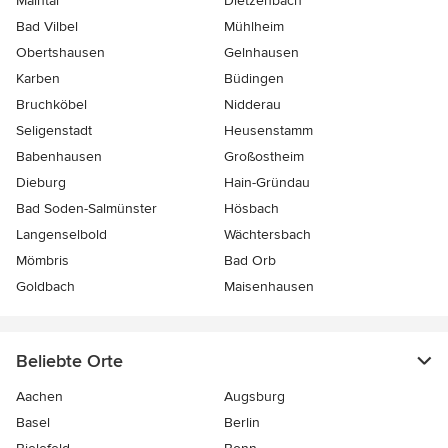
Maintal
Dietzenbach
Bad Vilbel
Mühlheim
Obertshausen
Gelnhausen
Karben
Büdingen
Bruchköbel
Nidderau
Seligenstadt
Heusenstamm
Babenhausen
Großostheim
Dieburg
Hain-Gründau
Bad Soden-Salmünster
Hösbach
Langenselbold
Wächtersbach
Mömbris
Bad Orb
Goldbach
Maisenhausen
Beliebte Orte
Aachen
Augsburg
Basel
Berlin