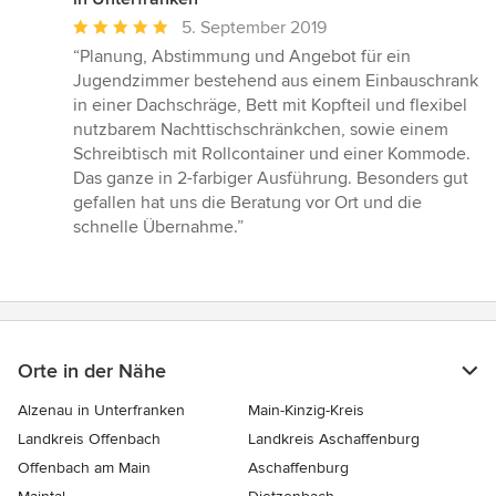
Durchschnittliche
5. September 2019
Bewertung:
“Planung, Abstimmung und Angebot für ein
5
Jugendzimmer bestehend aus einem Einbauschrank
von
in einer Dachschräge, Bett mit Kopfteil und flexibel
5
nutzbarem Nachttischschränkchen, sowie einem
Sternen
Schreibtisch mit Rollcontainer und einer Kommode.
Das ganze in 2-farbiger Ausführung. Besonders gut
gefallen hat uns die Beratung vor Ort und die
schnelle Übernahme.”
Orte in der Nähe
Alzenau in Unterfranken
Main-Kinzig-Kreis
Landkreis Offenbach
Landkreis Aschaffenburg
Offenbach am Main
Aschaffenburg