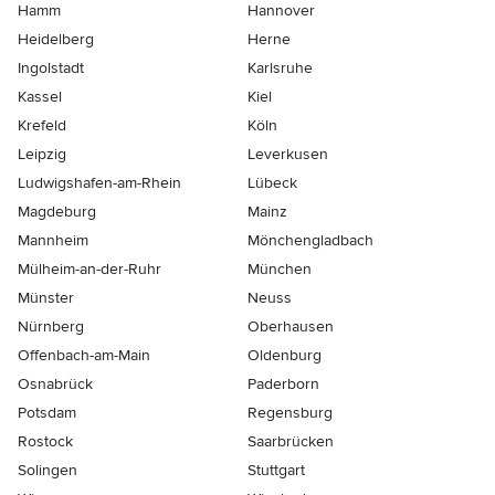
Hamm
Hannover
Heidelberg
Herne
Ingolstadt
Karlsruhe
Kassel
Kiel
Krefeld
Köln
Leipzig
Leverkusen
Ludwigshafen-am-Rhein
Lübeck
Magdeburg
Mainz
Mannheim
Mönchen­gladbach
Mülheim-an-der-Ruhr
München
Münster
Neuss
Nürnberg
Oberhausen
Offenbach-am-Main
Oldenburg
Osnabrück
Paderborn
Potsdam
Regensburg
Rostock
Saarbrücken
Solingen
Stuttgart