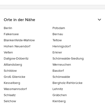
Orte in der Nähe
Berlin
Potsdam
Falkensee
Bernau
Blankenfelde-Mahlow
Teltow
Hohen Neuendorf
Hennigsdorf
Velten
Erkner
Dallgow-Döberitz
Schönwalde-Siedlung
Altlandsberg
Werneuchen
Schildow
Basdorf
Groß Glienicke
Schönwalde
Kesselberg
Bergholz-Rehbrücke
Wassmannsdorf
Lehnitz
Schlaatz
Gräbchen
Selchow
Kienberg