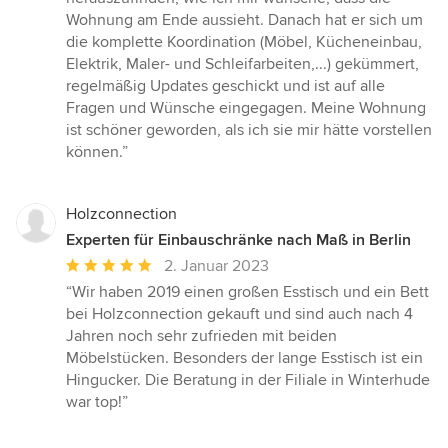
Wohnung am Ende aussieht. Danach hat er sich um
die komplette Koordination (Möbel, Kücheneinbau,
Elektrik, Maler- und Schleifarbeiten,...) gekümmert,
regelmäßig Updates geschickt und ist auf alle
Fragen und Wünsche eingegagen. Meine Wohnung
ist schöner geworden, als ich sie mir hätte vorstellen
können.”
Holzconnection
Experten für Einbauschränke nach Maß in Berlin
Durchschnittliche
2. Januar 2023
Bewertung:
“Wir haben 2019 einen großen Esstisch und ein Bett
5
bei Holzconnection gekauft und sind auch nach 4
von
Jahren noch sehr zufrieden mit beiden
5
Möbelstücken. Besonders der lange Esstisch ist ein
Sternen
Hingucker. Die Beratung in der Filiale in Winterhude
war top!”