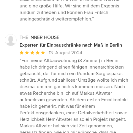
und eine große Hilfe. Wir sind mit dem Ergebnis
rundum zufrieden und können Frau Fritsch
uneingeschränkt weiterempfehlen.”
THE INNER HOUSE
Experten für Einbauschränke nach Maß in Berlin
Durchschnittliche
13. August 2024
Bewertung:
“Für meine Altbauwohnung (3 Zimmer) in Berlin
5
habe ich dringend einen fähigen Innenarchitekten
von
gebraucht, der für mich ein Rundum-Sorglospaket
5
schnürt. Aufgrund zahlloser Umzüge wollte ich mich
Sternen
diesmal um rein gar nichts kümmern müssen. Nach
etwas Recherche bin ich auf Markus Altvater
aufmerksam geworden. Ab dem ersten Emailkontakt
habe ich gemerkt, mit was für einem
Perfektionsgedanken, einer Detailverliebtheit sowie
Herzlichkeit Herr Altvater an so ein Projekt rangeht.
Markus Altvater hat sich viel Zeit genommen,
herauszufinden, wie ich mir wünsche, dass die