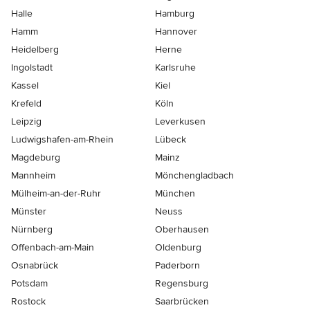
Halle
Hamburg
Hamm
Hannover
Heidelberg
Herne
Ingolstadt
Karlsruhe
Kassel
Kiel
Krefeld
Köln
Leipzig
Leverkusen
Ludwigshafen-am-Rhein
Lübeck
Magdeburg
Mainz
Mannheim
Mönchen­gladbach
Mülheim-an-der-Ruhr
München
Münster
Neuss
Nürnberg
Oberhausen
Offenbach-am-Main
Oldenburg
Osnabrück
Paderborn
Potsdam
Regensburg
Rostock
Saarbrücken