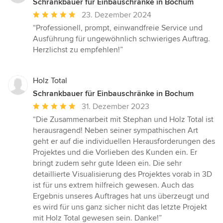
Schrankbauer für Einbauschränke in Bochum
Durchschnittliche
23. Dezember 2024
Bewertung:
“Professionell, prompt, einwandfreie Service und
5
Ausführung für ungewöhnlich schwieriges Auftrag.
von
Herzlichst zu empfehlen!”
5
Sternen
Holz Total
Schrankbauer für Einbauschränke in Bochum
Durchschnittliche
31. Dezember 2023
Bewertung:
“Die Zusammenarbeit mit Stephan und Holz Total ist
5
herausragend! Neben seiner sympathischen Art
von
geht er auf die individuellen Herausforderungen des
5
Projektes und die Vorlieben des Kunden ein. Er
Sternen
bringt zudem sehr gute Ideen ein. Die sehr
detaillierte Visualisierung des Projektes vorab in 3D
ist für uns extrem hilfreich gewesen. Auch das
Ergebnis unseres Auftrages hat uns überzeugt und
es wird für uns ganz sicher nicht das letzte Projekt
mit Holz Total gewesen sein. Danke!”