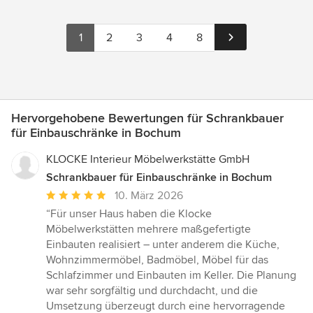
1
2
3
4
8
Hervorgehobene Bewertungen für Schrankbauer
für Einbauschränke in Bochum
KLOCKE Interieur Möbelwerkstätte GmbH
Schrankbauer für Einbauschränke in Bochum
Durchschnittliche
10. März 2026
Bewertung:
“Für unser Haus haben die Klocke
5
Möbelwerkstätten mehrere maßgefertigte
von
Einbauten realisiert – unter anderem die Küche,
5
Wohnzimmermöbel, Badmöbel, Möbel für das
Sternen
Schlafzimmer und Einbauten im Keller. Die Planung
war sehr sorgfältig und durchdacht, und die
Umsetzung überzeugt durch eine hervorragende