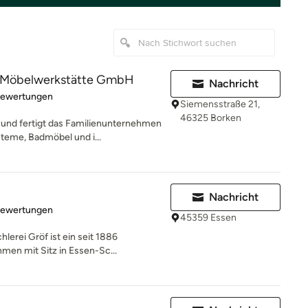
r Möbelwerkstätte GmbH
Nachricht
rtung: 5 von 5 Sternen
Bewertungen
Siemensstraße 21,
46325 Borken
t und fertigt das Familienunternehmen
eme, Badmöbel und i...
Nachricht
rtung: 4.9 von 5 Sternen
Bewertungen
45359 Essen
erei Gröf ist ein seit 1886
en mit Sitz in Essen-Sc...