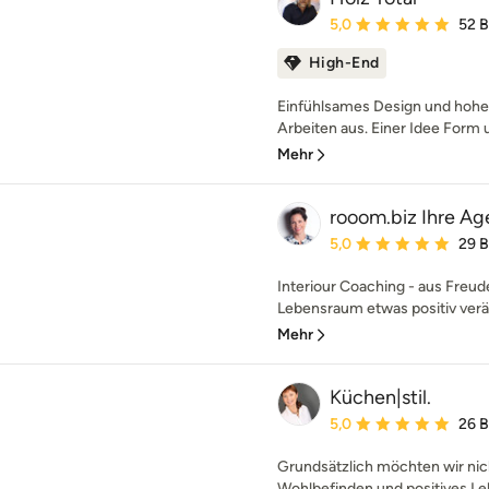
Durchschnittliche Bewe
5,0
52 
High-End
Einfühlsames Design und hohe 
Arbeiten aus. Einer Idee Form u
Mehr
rooom.biz Ihre Ag
Durchschnittliche Bewe
5,0
29 
Interiour Coaching - aus Freud
Lebensraum etwas positiv verä
Mehr
Küchen|stil.
Durchschnittliche Bewe
5,0
26 
Grundsätzlich möchten wir nic
Wohlbefinden und positives Le