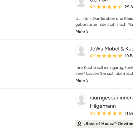
Durchschnittliche Bewe
4,5
29 
ULI stellt Garderoben und Klei
gebürsteten Edelstahl nach Maß
Mehr
JeWu Möbel & Kü
Durchschnittliche Bewe
4,9
19 
Ihre Küche soll einzigartig, fun
sein? Lassen Sie sich überrasch
Mehr
raumgespür innena
Hilgemann
Durchschnittliche Bewe
4,9
11 
„Best of Houzz“-Gewin