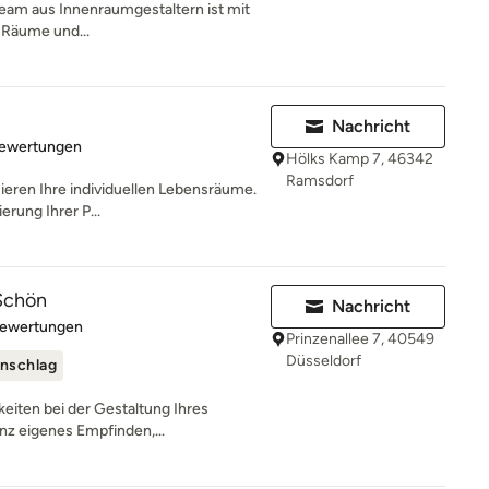
Team aus Innenraumgestaltern ist mit
e Räume und...
Nachricht
rtung: 5 von 5 Sternen
Bewertungen
Hölks Kamp 7, 46342
Ramsdorf
sieren Ihre individuellen Lebensräume.
erung Ihrer P...
Schön
Nachricht
rtung: 5 von 5 Sternen
Bewertungen
Prinzenallee 7, 40549
Düsseldorf
nschlag
keiten bei der Gestaltung Ihres
nz eigenes Empfinden,...