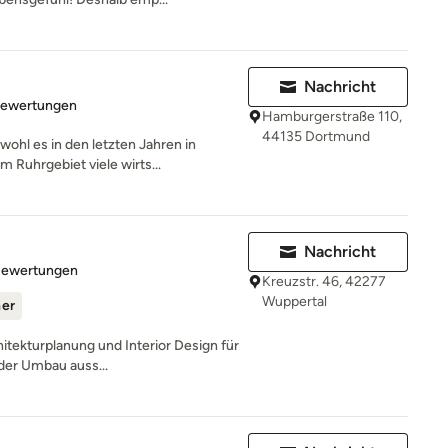
Nachricht
rtung: 5 von 5 Sternen
Bewertungen
Hamburgerstraße 110,
44135 Dortmund
ohl es in den letzten Jahren in
 Ruhrgebiet viele wirts...
Nachricht
rtung: 5 von 5 Sternen
Bewertungen
Kreuzstr. 46, 42277
Wuppertal
ner
hitekturplanung und Interior Design für
der Umbau auss...