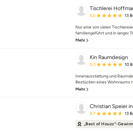
Tischlerei Hoffma
Durchschnittliche Bewe
5,0
13 
Nur eine von vielen Tischlerei
familiengeführt und in langer T
Mehr
Kin Raumdesign
Durchschnittliche Bewe
5,0
10 
Innenausstattung und Raumdesi
Bestücken eines Wohnraums mi
Mehr
Christian Speier 
Durchschnittliche Bewe
4,7
13 
„Best of Houzz“-Gewin