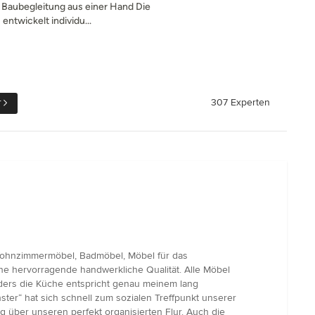
 Baubegleitung aus einer Hand Die
entwickelt individu...
r
307 Experten
 Wohnzimmermöbel, Badmöbel, Möbel für das
ne hervorragende handwerkliche Qualität. Alle Möbel
nders die Küche entspricht genau meinem lang
ter“ hat sich schnell zum sozialen Treffpunkt unserer
 über unseren perfekt organisierten Flur. Auch die