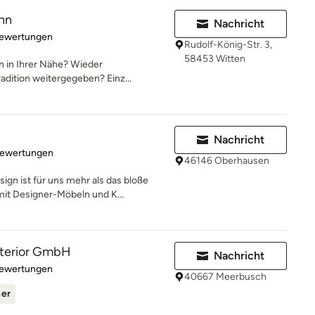
nn
Nachricht
rtung: 5 von 5 Sternen
Bewertungen
Rudolf-König-Str. 3,
58453 Witten
en in Ihrer Nähe? Wieder
radition weitergegeben? Einz...
Nachricht
rtung: 5 von 5 Sternen
Bewertungen
46146 Oberhausen
gn ist für uns mehr als das bloße
t Designer-Möbeln und K...
interior GmbH
Nachricht
rtung: 4.7 von 5 Sternen
Bewertungen
40667 Meerbusch
ner