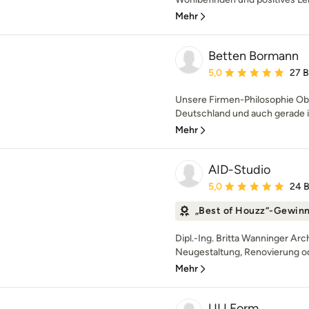
Mehr
Betten Bormann
Durchschnittliche Bewe
5,0
27 
Unsere Firmen-Philosophie Obw
Deutschland und auch gerade im
Mehr
AID-Studio
Durchschnittliche Bewe
5,0
24 
„Best of Houzz“-Gewin
Dipl.-Ing. Britta Wanninger Arc
Neugestaltung, Renovierung o
Mehr
ULI Form