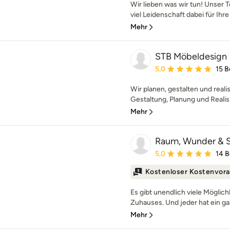
Wir lieben was wir tun! Unser 
viel Leidenschaft dabei für Ihr
Mehr
STB Möbeldesign
Durchschnittliche Bewe
5,0
15 
Wir planen, gestalten und reali
Gestaltung, Planung und Realisi
Mehr
Raum, Wunder & 
Durchschnittliche Bewe
5,0
14 
Kostenloser Kostenvora
Es gibt unendlich viele Möglich
Zuhauses. Und jeder hat ein ga
Mehr