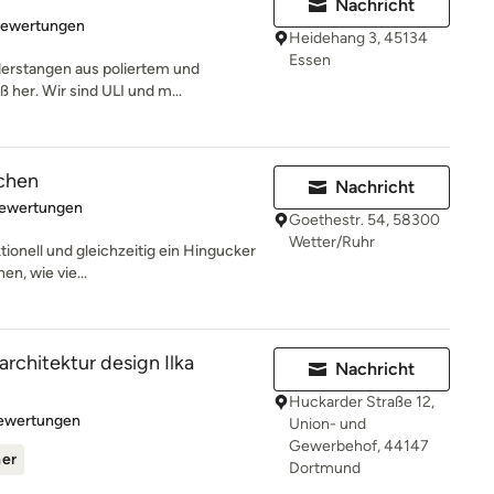
Nachricht
rtung: 4.5 von 5 Sternen
Bewertungen
Heidehang 3, 45134
Essen
derstangen aus poliertem und
 her. Wir sind ULI und m...
chen
Nachricht
rtung: 4.9 von 5 Sternen
Bewertungen
Goethestr. 54, 58300
Wetter/Ruhr
ktionell und gleichzeitig ein Hingucker
en, wie vie...
rchitektur design Ilka
Nachricht
Huckarder Straße 12,
rtung: 4.9 von 5 Sternen
Bewertungen
Union- und
Gewerbehof, 44147
ner
Dortmund