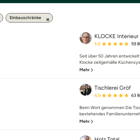
Einbauschränke
KLOCKE Interieu
Durchschnittliche Bewe
5,0
59 
Seit über 50 Jahren entwickel
Klocke zeitgemäße Küchensyst
Mehr
Tischlerei Gröf
Durchschnittliche Bewe
4,9
63 
Beim Wort genommen Die Tischl
bestehendes Familienunternehm
Mehr
Holz Total