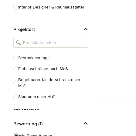
Interior Designer & Raumausstatter
Küchenplanung
Projektart
Landschaftsarchitekten
Armaturen & Sanitärbedarf
Beleuchtung
Schrankmontage
Einbauschränke
Einbauschränke nach Maß
Alle anzeigen
Begehbarer Kleiderschrank nach
Maß
Stauraum nach Maß
Alle anzeigen
Bewertung (1)
Alle Bewertungen