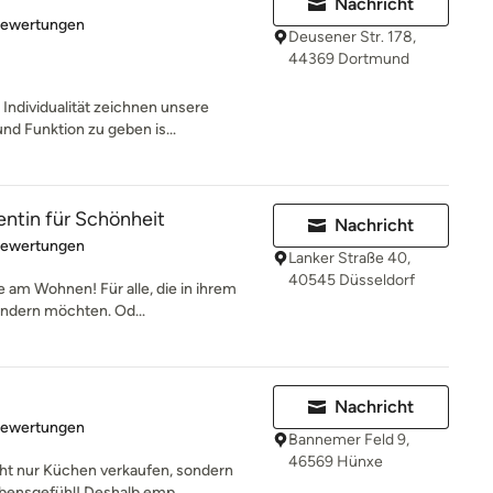
Nachricht
rtung: 5 von 5 Sternen
Bewertungen
Deusener Str. 178,
44369 Dortmund
Individualität zeichnen unsere
nd Funktion zu geben is...
entin für Schönheit
Nachricht
rtung: 5 von 5 Sternen
Bewertungen
Lanker Straße 40,
40545 Düsseldorf
e am Wohnen! Für alle, die in ihrem
ndern möchten. Od...
Nachricht
rtung: 5 von 5 Sternen
Bewertungen
Bannemer Feld 9,
46569 Hünxe
ht nur Küchen verkaufen, sondern
bensgefühl! Deshalb emp...