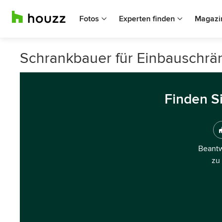
Fotos
Experten finden
Magazi
Schrankbauer für Einbauschrän
Finden S
Beantw
zu