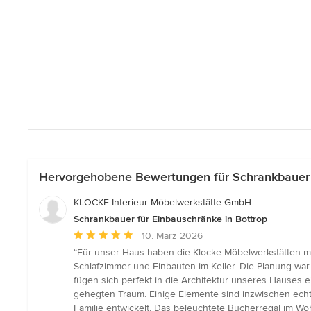
Hervorgehobene Bewertungen für Schrankbauer f
KLOCKE Interieur Möbelwerkstätte GmbH
Schrankbauer für Einbauschränke in Bottrop
Durchschnittliche
10. März 2026
Bewertung:
“Für unser Haus haben die Klocke Möbelwerkstätten m
5
Schlafzimmer und Einbauten im Keller. Die Planung wa
von
fügen sich perfekt in die Architektur unseres Hauses 
5
gehegten Traum. Einige Elemente sind inzwischen echte
Sternen
Familie entwickelt. Das beleuchtete Bücherregal im Wo