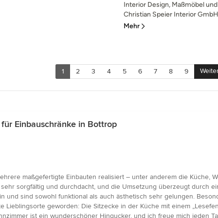
Interior Design, Maßmöbel und
Christian Speier Interior GmbH 
Mehr
Weite
1
2
3
4
5
6
7
8
9
ür Einbauschränke in Bottrop
ehrere maßgefertigte Einbauten realisiert – unter anderem die Küche,
r sehr sorgfältig und durchdacht, und die Umsetzung überzeugt durch ei
ein und sind sowohl funktional als auch ästhetisch sehr gelungen. Beso
 Lieblingsorte geworden: Die Sitzecke in der Küche mit einem „Lesefens
hnzimmer ist ein wunderschöner Hingucker, und ich freue mich jeden Tag