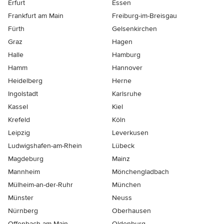
Erfurt
Essen
Frankfurt am Main
Freiburg-im-Breisgau
Fürth
Gelsenkirchen
Graz
Hagen
Halle
Hamburg
Hamm
Hannover
Heidelberg
Herne
Ingolstadt
Karlsruhe
Kassel
Kiel
Krefeld
Köln
Leipzig
Leverkusen
Ludwigshafen-am-Rhein
Lübeck
Magdeburg
Mainz
Mannheim
Mönchen­gladbach
Mülheim-an-der-Ruhr
München
Münster
Neuss
Nürnberg
Oberhausen
Offenbach-am-Main
Oldenburg