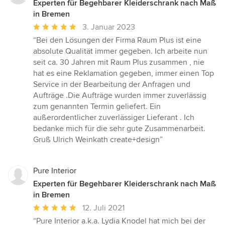
Experten für Begehbarer Kleiderschrank nach Maß
in Bremen
Durchschnittliche
3. Januar 2023
Bewertung:
“Bei den Lösungen der Firma Raum Plus ist eine
5
absolute Qualität immer gegeben. Ich arbeite nun
von
seit ca. 30 Jahren mit Raum Plus zusammen , nie
5
hat es eine Reklamation gegeben, immer einen Top
Sternen
Service in der Bearbeitung der Anfragen und
Aufträge .Die Aufträge wurden immer zuverlässig
zum genannten Termin geliefert. Ein
außerordentlicher zuverlässiger Lieferant . Ich
bedanke mich für die sehr gute Zusammenarbeit.
Gruß Ulrich Weinkath create+design”
Pure Interior
Experten für Begehbarer Kleiderschrank nach Maß
in Bremen
Durchschnittliche
12. Juli 2021
Bewertung:
“Pure Interior a.k.a. Lydia Knodel hat mich bei der