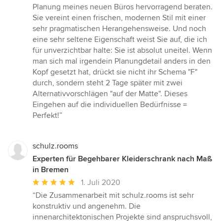
5
Planung meines neuen Büros hervorragend beraten.
von
Sie vereint einen frischen, modernen Stil mit einer
5
sehr pragmatischen Herangehensweise. Und noch
Sternen
eine sehr seltene Eigenschaft weist Sie auf, die ich
für unverzichtbar halte: Sie ist absolut uneitel. Wenn
man sich mal irgendein Planungdetail anders in den
Kopf gesetzt hat, drückt sie nicht ihr Schema "F"
durch, sondern steht 2 Tage später mit zwei
Alternativvorschlägen "auf der Matte". Dieses
Eingehen auf die individuellen Bedürfnisse =
Perfekt!”
schulz.rooms
Experten für Begehbarer Kleiderschrank nach Maß
in Bremen
Durchschnittliche
1. Juli 2020
Bewertung:
“Die Zusammenarbeit mit schulz.rooms ist sehr
5
konstruktiv und angenehm. Die
von
innenarchitektonischen Projekte sind anspruchsvoll,