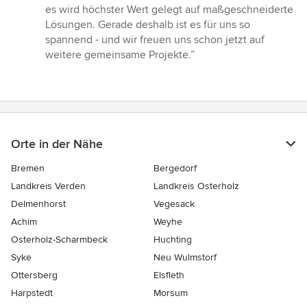
5
es wird höchster Wert gelegt auf maßgeschneiderte
Sternen
Lösungen. Gerade deshalb ist es für uns so
spannend - und wir freuen uns schon jetzt auf
weitere gemeinsame Projekte.”
Orte in der Nähe
Bremen
Bergedorf
Landkreis Verden
Landkreis Osterholz
Delmenhorst
Vegesack
Achim
Weyhe
Osterholz-Scharmbeck
Huchting
Syke
Neu Wulmstorf
Ottersberg
Elsfleth
Harpstedt
Morsum