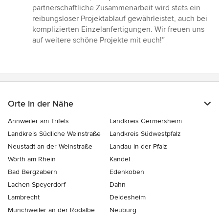
5
partnerschaftliche Zusammenarbeit wird stets ein
Sternen
reibungsloser Projektablauf gewährleistet, auch bei
komplizierten Einzelanfertigungen. Wir freuen uns
auf weitere schöne Projekte mit euch!”
Orte in der Nähe
Annweiler am Trifels
Landkreis Germersheim
Landkreis Südliche Weinstraße
Landkreis Südwestpfalz
Neustadt an der Weinstraße
Landau in der Pfalz
Wörth am Rhein
Kandel
Bad Bergzabern
Edenkoben
Lachen-Speyerdorf
Dahn
Lambrecht
Deidesheim
Münchweiler an der Rodalbe
Neuburg