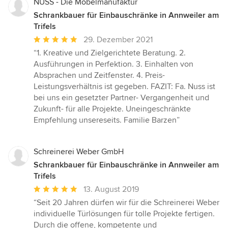
NUSS - Die Möbelmanufaktur
Schrankbauer für Einbauschränke in Annweiler am
Trifels
Durchschnittliche
29. Dezember 2021
Bewertung:
“1. Kreative und Zielgerichtete Beratung. 2.
5
Ausführungen in Perfektion. 3. Einhalten von
von
Absprachen und Zeitfenster. 4. Preis-
5
Leistungsverhältnis ist gegeben. FAZIT: Fa. Nuss ist
Sternen
bei uns ein gesetzter Partner- Vergangenheit und
Zukunft- für alle Projekte. Uneingeschränkte
Empfehlung unsereseits. Familie Barzen”
Schreinerei Weber GmbH
Schrankbauer für Einbauschränke in Annweiler am
Trifels
Durchschnittliche
13. August 2019
Bewertung:
“Seit 20 Jahren dürfen wir für die Schreinerei Weber
5
individuelle Türlösungen für tolle Projekte fertigen.
von
Durch die offene, kompetente und