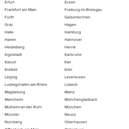
Erfurt
Essen
Frankfurt am Main
Freiburg-im-Breisgau
Fürth
Gelsenkirchen
Graz
Hagen
Halle
Hamburg
Hamm
Hannover
Heidelberg
Herne
Ingolstadt
Karlsruhe
Kassel
Kiel
Krefeld
Köln
Leipzig
Leverkusen
Ludwigshafen-am-Rhein
Lübeck
Magdeburg
Mainz
Mannheim
Mönchen­gladbach
Mülheim-an-der-Ruhr
München
Münster
Neuss
Nürnberg
Oberhausen