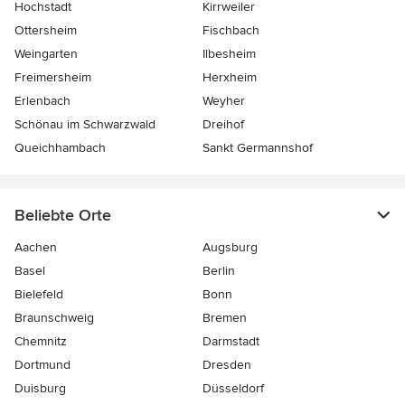
Hochstadt
Kirrweiler
Ottersheim
Fischbach
Weingarten
Ilbesheim
Freimersheim
Herxheim
Erlenbach
Weyher
Schönau im Schwarzwald
Dreihof
Queichhambach
Sankt Germannshof
Beliebte Orte
Aachen
Augsburg
Basel
Berlin
Bielefeld
Bonn
Braunschweig
Bremen
Chemnitz
Darmstadt
Dortmund
Dresden
Duisburg
Düsseldorf