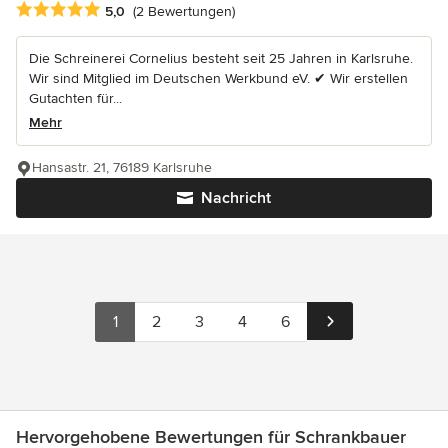
Durchschnittliche Bewertung: 5 von 5 Sternen
5,0
(2 Bewertungen)
Die Schreinerei Cornelius besteht seit 25 Jahren in Karlsruhe.
Wir sind Mitglied im Deutschen Werkbund eV. ✔︎︎ Wir erstellen
Gutachten für...
Mehr
Hansastr. 21, 76189 Karlsruhe
Nachricht
1
2
3
4
6
Hervorgehobene Bewertungen für Schrankbauer