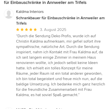
für Einbauschränke in Annweiler am Trifels
Kaldma Interiors
Schrankbauer für Einbauschränke in Annweiler am
Trifels
Durchschnittliche
3. August 2025
Bewertung:
“Durch die Sendung Deko Profis, wurde ich auf
5
Christin Kaldma aufmerksam, mir gefiel sofort ihre
von
sympathische, natürliche Art. Durch die Sendung
5
inspiriert, nahm ich Kontakt mit Frau Kaldma auf, da
Sternen
ich seit langem einige Zimmer in meinem Haus
renovieren wollte, ich jedoch selbst keine Ideen
hatte. Ich erhielt ein tolles Konzept für meine
Räume, jeder Raum ist ein total anderer geworden,
ich bin total begeistert und freue mich nun, auf die
baldige Umsetzung. Ich bedanke mich ganz herzlich
für die freundliche Zusammenarbeit mit Frau
Kaldma, es hat soviel Spaß gemacht.”