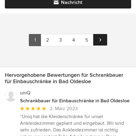
Nachricht
1
2
3
4
5
Hervorgehobene Bewertungen für Schrankbauer
für Einbauschränke in Bad Oldesloe
uniQ
Schrankbauer für Einbauschränke in Bad Oldesloe
Durchschnittliche
2. März 2023
Bewertung:
“Uniq hat die Kleiderschränke für unser
5
Ankleidezimmer geplant und eingebaut. Wir sind
von
sehr zufrieden. Das Ankleidezimmer ist richtig
5