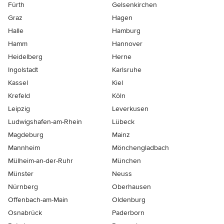
Fürth
Gelsenkirchen
Graz
Hagen
Halle
Hamburg
Hamm
Hannover
Heidelberg
Herne
Ingolstadt
Karlsruhe
Kassel
Kiel
Krefeld
Köln
Leipzig
Leverkusen
Ludwigshafen-am-Rhein
Lübeck
Magdeburg
Mainz
Mannheim
Mönchen­gladbach
Mülheim-an-der-Ruhr
München
Münster
Neuss
Nürnberg
Oberhausen
Offenbach-am-Main
Oldenburg
Osnabrück
Paderborn