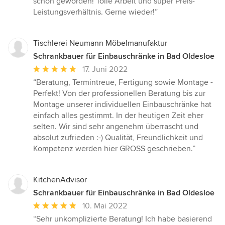
schön geworden! Tolle Arbeit und super Preis-
Sternen
Leistungsverhältnis. Gerne wieder!”
Tischlerei Neumann Möbelmanufaktur
Schrankbauer für Einbauschränke in Bad Oldesloe
Durchschnittliche
17. Juni 2022
Bewertung:
“Beratung, Termintreue, Fertigung sowie Montage -
5
Perfekt! Von der professionellen Beratung bis zur
von
Montage unserer individuellen Einbauschränke hat
5
einfach alles gestimmt. In der heutigen Zeit eher
Sternen
selten. Wir sind sehr angenehm überrascht und
absolut zufrieden :-) Qualität, Freundlichkeit und
Kompetenz werden hier GROSS geschrieben.”
KitchenAdvisor
Schrankbauer für Einbauschränke in Bad Oldesloe
Durchschnittliche
10. Mai 2022
Bewertung:
“Sehr unkomplizierte Beratung! Ich habe basierend