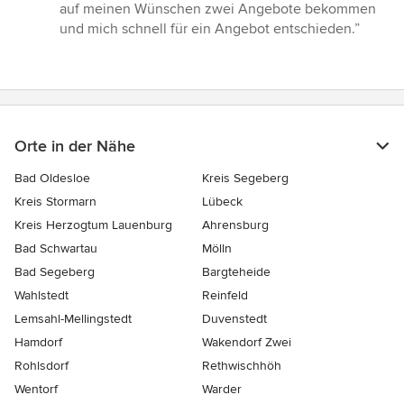
5
auf meinen Wünschen zwei Angebote bekommen
von
und mich schnell für ein Angebot entschieden.”
5
Sternen
Orte in der Nähe
Bad Oldesloe
Kreis Segeberg
Kreis Stormarn
Lübeck
Kreis Herzogtum Lauenburg
Ahrensburg
Bad Schwartau
Mölln
Bad Segeberg
Bargteheide
Wahlstedt
Reinfeld
Lemsahl-Mellingstedt
Duvenstedt
Hamdorf
Wakendorf Zwei
Rohlsdorf
Rethwischhöh
Wentorf
Warder