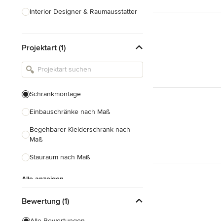
Interior Designer & Raumausstatter
Küchenplanung
Projektart (1)
Landschaftsarchitekten
Armaturen & Sanitärbedarf
Beleuchtung
Schrankmontage
Einbauschränke
Einbauschränke nach Maß
Alle anzeigen
Begehbarer Kleiderschrank nach
Maß
Stauraum nach Maß
Alle anzeigen
Bewertung (1)
Alle Bewertungen