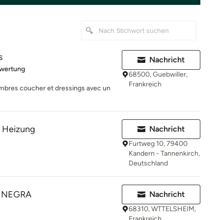
s
Nachricht
rtung: 5 von 5 Sternen
ewertung
68500, Guebwiller,
Frankreich
mbres coucher et dressings avec un
 Heizung
Nachricht
Furtweg 10, 79400
Kandern - Tannenkirch,
Deutschland
A NEGRA
Nachricht
68310, WTTELSHEIM,
Frankreich