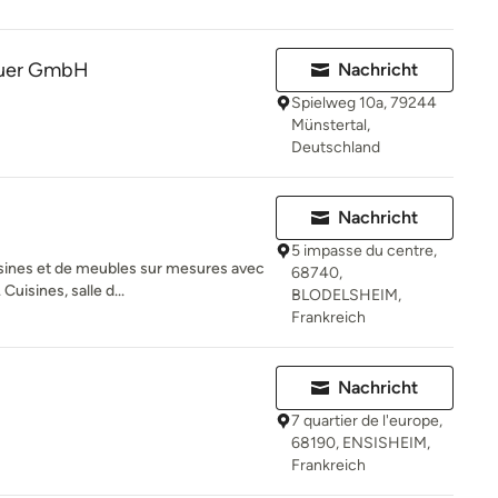
auer GmbH
Nachricht
Spielweg 10a, 79244
Münstertal,
Deutschland
Nachricht
5 impasse du centre,
isines et de meubles sur mesures avec
68740,
uisines, salle d...
BLODELSHEIM,
Frankreich
Nachricht
7 quartier de l'europe,
68190, ENSISHEIM,
Frankreich