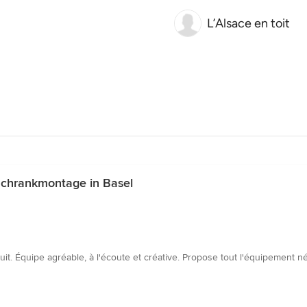
L’Alsace en toit
Schrankmontage in Basel
tuit. Équipe agréable, à l'écoute et créative. Propose tout l'équipement 