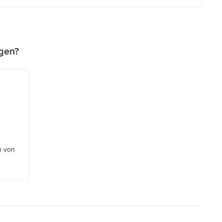
gen?
n von