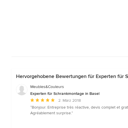
Hervorgehobene Bewertungen für Experten für 
Meubles&Couleurs
Experten für Schrankmontage in Basel
Durchschnittliche
2. März 2018
Bewertung:
“Bonjour. Entreprise très réactive, devis complet et gra
5
Agréablement surprise.”
von
5