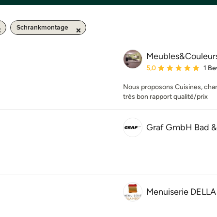
Schrankmontage
Meubles&Couleur
Durchschnittliche Bewe
5,0
1 B
Nous proposons Cuisines, cha
très bon rapport qualité/prix
Graf GmbH Bad &
Menuiserie DELL