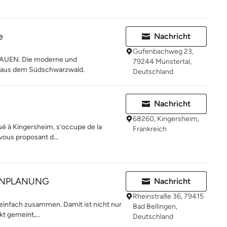
e
Nachricht
Gufenbachweg 23,
UEN. Die moderne und
79244 Münstertal,
i aus dem Südschwarzwald.
Deutschland
Nachricht
68260, Kingersheim,
tué à Kingersheim, s’occupe de la
Frankreich
 vous proposant d...
ENPLANUNG
Nachricht
Rheinstraße 36, 79415
 einfach zusammen. Damit ist nicht nur
Bad Bellingen,
t gemeint,...
Deutschland