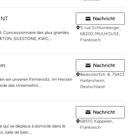
ENT
Nachricht
9, rue Schlumberger,
é. Concessionnaire des plus grandes
68200, MULHOUSE,
KTON, SILESTONE, KWC,...
Frankreich
im
Nachricht
Beiersdorfstr. 8, 79423
n wir unseren Firmensitz: Im Herzen
Heitersheim,
urde das Unternehm...
Deutschland
Nachricht
68510, Kappelen,
e qui se déplace à domicile dans le
Frankreich
 salle de bain,...