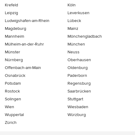
Krefeld
Köln
Leipzig
Leverkusen
Ludwigshafen-am-Rhein
Lübeck
Magdeburg
Mainz
Mannheim
Mönchen­gladbach
Mülheim-an-der-Ruhr
München
Münster
Neuss
Nürnberg
Oberhausen
Offenbach-am-Main
Oldenburg
Osnabrück
Paderborn
Potsdam
Regensburg
Rostock
Saarbrücken
Solingen
Stuttgart
Wien
Wiesbaden
Wuppertal
Würzburg
Zürich