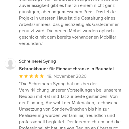
Zuverlässigkeit gibt es hier zu einem nicht ganz
günstigen, aber angemessenen Preis. Das letzte
Projekt in unseren Haus ist die Gestaltung eines
Arbeitszimmers, das gleichzeitig als Gästezimmer
genutzt wird. Die neuen Möbel wurden optisch
geschickt mit dem bereits vorhandenen Mobiliar
verbunden.”
Schreinerei Syring
Schrankbauer für Einbauschränke in Baunatal
Durchschnittliche
18. November 2020
Bewertung:
“Die Schreinerei Syring hat uns bei der
5
Verwirklichung unserer Vorstellungen bei unserem
von
Neubau mit Rat und Tat zur Seite gestanden. Von
5
der Planung, Auswahl der Materialien, technische
Sternen
Umsetzung von Sonderwünschen bis hin zur
Realisierung wurden wir familiär, freundlich und
professionell begleitet. Der Ideenreichtum und die
Professionalität hat uns von Beginn an überzeugt