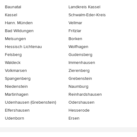
Baunatal
Landkreis Kassel
Kassel
Schwalm-Eder-Kreis
Hann. Münden
Vellmar
Bad Wildungen
Fritzlar
Melsungen
Borken
Hessisch Lichtenau
Wolfhagen
Felsberg
Gudensberg
Waldeck
Immenhausen
Volkmarsen
Zierenberg
Spangenberg
Grebenstein
Niedenstein
Naumburg
Martinhagen
Reinhardshausen
Udenhausen (Grebenstein)
Odershausen
Elfershausen
Hesserode
Udenborn
Ersen