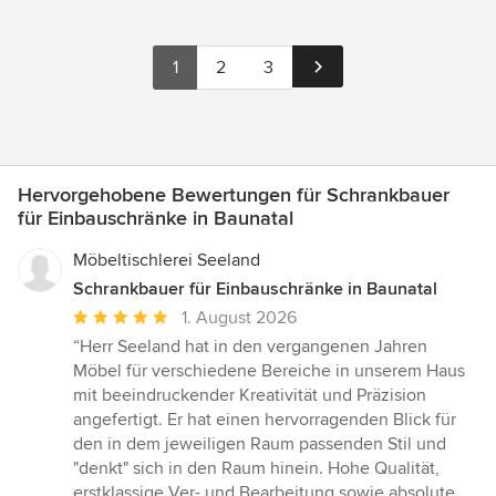
1
2
3
Hervorgehobene Bewertungen für Schrankbauer
für Einbauschränke in Baunatal
Möbeltischlerei Seeland
Schrankbauer für Einbauschränke in Baunatal
Durchschnittliche
1. August 2026
Bewertung:
“Herr Seeland hat in den vergangenen Jahren
5
Möbel für verschiedene Bereiche in unserem Haus
von
mit beeindruckender Kreativität und Präzision
5
angefertigt. Er hat einen hervorragenden Blick für
Sternen
den in dem jeweiligen Raum passenden Stil und
"denkt" sich in den Raum hinein. Hohe Qualität,
erstklassige Ver- und Bearbeitung sowie absolute