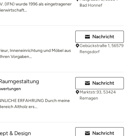
. V. (IFN) wurde 1996 als eingetragener
Bad Honnef
erwirtschaft...
Nachricht
Gebückstraße 1, 56579
rieur, Inneneinrichtung und Möbel aus
Rengsdorf
 Ihren Vorgaben...
Raumgestaltung
Nachricht
rtung: 5 von 5 Sternen
ewertungen
Marktstr.93, 53424
Remagen
SINNLICHE ERFAHRUNG Durch meine
ereich Altholz ers...
ept & Design
Nachricht