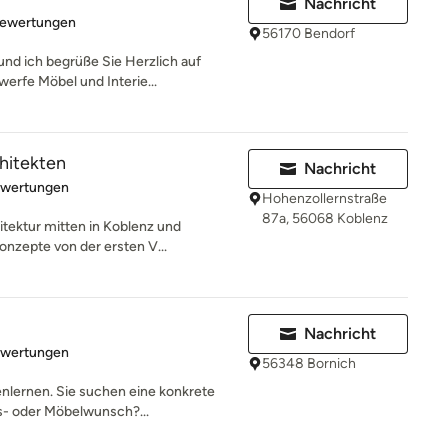
Nachricht
rtung: 4.8 von 5 Sternen
Bewertungen
56170 Bendorf
nd ich begrüße Sie Herzlich auf
erfe Möbel und Interie...
hitekten
Nachricht
rtung: 5 von 5 Sternen
ewertungen
Hohenzollernstraße
87a, 56068 Koblenz
itektur mitten in Koblenz und
nzepte von der ersten V...
Nachricht
rtung: 5 von 5 Sternen
ewertungen
56348 Bornich
nlernen. Sie suchen eine konkrete
gs- oder Möbelwunsch?...