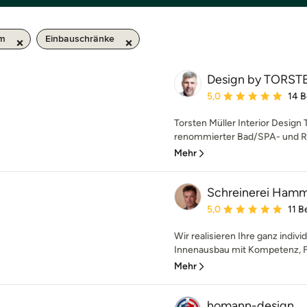
km
Einbauschränke
Design by TORS
Durchschnittliche Bewe
5,0
14 
Torsten Müller Interior Design T
renommierter Bad/SPA- und Ra
Mehr
Schreinerei Ham
Durchschnittliche Bewe
5,0
11 
Wir realisieren Ihre ganz ind
Innenausbau mit Kompetenz, Fr
Mehr
homann-design