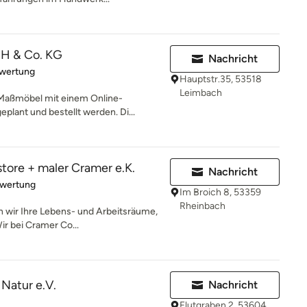
H & Co. KG
Nachricht
rtung: 5 von 5 Sternen
ewertung
Hauptstr.35, 53518
Leimbach
Maßmöbel mit einem Online-
plant und bestellt werden. Di...
ore + maler Cramer e.K.
Nachricht
rtung: 4 von 5 Sternen
ewertung
Im Broich 8, 53359
Rheinbach
n wir Ihre Lebens- und Arbeitsräume,
ir bei Cramer Co...
+ Natur e.V.
Nachricht
Flutgraben 2, 53604