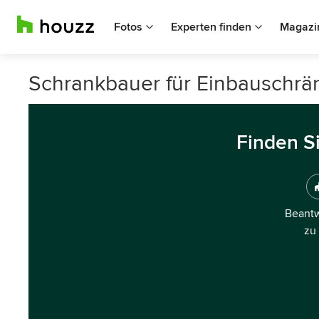
Fotos
Experten finden
Magazi
Schrankbauer für Einbauschrän
Finden S
Beantw
zu