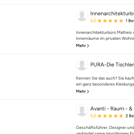
Innenarchitekturb
Durchschnittliche Bewe
5,0
1 B
Innenarchitekturbüro Matheis s
Innenräume im privaten Wohne
Mehr
PURA-Die Tischler
Kennen Sie das auch? Sie kaufen
ein ganz besonderes Kleidungss
Mehr
Avanti - Raum - 
Durchschnittliche Bewe
5,0
2 B
Geschäftsführer, Designer un
verbindet seine langjährigen E