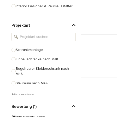
Interior Designer & Raumausstatter
Küchenplanung
Projektart
Landschaftsarchitekten
Armaturen & Sanitärbedarf
Beleuchtung
Schrankmontage
Einbauschränke
Einbauschränke nach Maß
Alle anzeigen
Begehbarer Kleiderschrank nach
Maß
Stauraum nach Maß
Alle anzeigen
Bewertung (1)
Alle Bewertungen