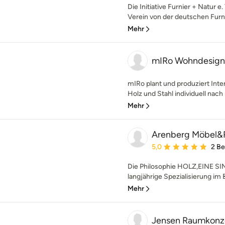
Die Initiative Furnier + Natur e
Verein von der deutschen Furni
Mehr
mIRo Wohndesign
mIRo plant und produziert Inte
Holz und Stahl individuell nach
Mehr
Arenberg Möbel&
Durchschnittliche Bewe
5,0
2 B
Die Philosophie HOLZ,EINE 
langjährige Spezialisierung im B
Mehr
Jensen Raumkonz