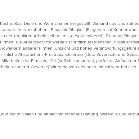
 Küche, Bad, Diele und Wohnzimmer hergestellt. Wir sind überaus zufrie
sonders hervorzuheben: -Empathiefähigkeit (Eingehen auf Kundenwünsche
b der regulären Arbeitszeiten stets gesprächsbereit) -Planungsfähigkeit (d
irmen; alle Arbeitsschritte werden schriftlich festgehalten; digital erstel
andwerkern anderer Firmen; Umsicht und hohes Verantwortungsgefühl auch
rminliche Absprachen) -Frustrationstoleranz (stete Zuversicht und Gela
itarbeiter der Firma vor Ort (höflich, kompetent, perfekter Aufbau der
rbeiten anderer Gewerke) Wir bedanken uns noch einmal sehr herzlic
nkt der stilvollen und attraktiven Innenausstattung. Wertvolle und lei