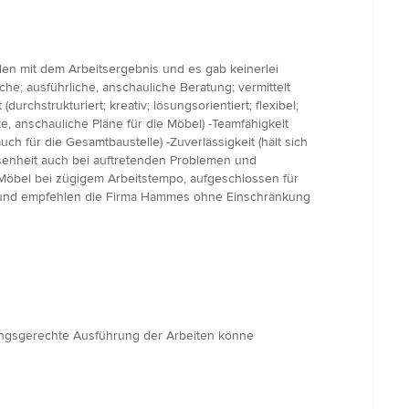
den mit dem Arbeitsergebnis und es gab keinerlei
; ausführliche, anschauliche Beratung; vermittelt
urchstrukturiert; kreativ; lösungsorientiert; flexibel;
lte, anschauliche Pläne für die Möbel) -Teamfähigkeit
 für die Gesamtbaustelle) -Zuverlässigkeit (hält sich
ssenheit auch bei auftretenden Problemen und
 Möbel bei zügigem Arbeitstempo, aufgeschlossen für
h und empfehlen die Firma Hammes ohne Einschränkung
stungsgerechte Ausführung der Arbeiten könne