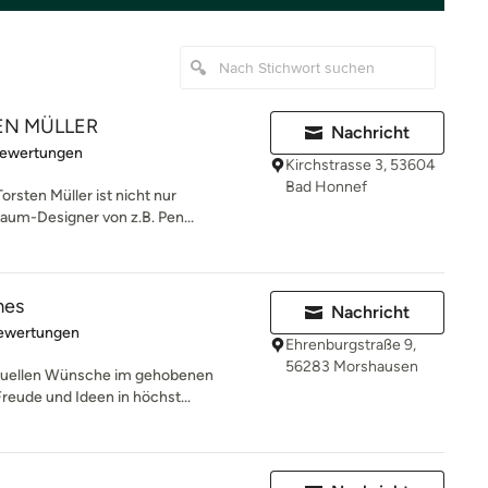
TEN MÜLLER
Nachricht
rtung: 5 von 5 Sternen
Bewertungen
Kirchstrasse 3, 53604
Bad Honnef
orsten Müller ist nicht nur
um-Designer von z.B. Pen...
mes
Nachricht
rtung: 5 von 5 Sternen
Bewertungen
Ehrenburgstraße 9,
56283 Morshausen
ividuellen Wünsche im gehobenen
eude und Ideen in höchst...