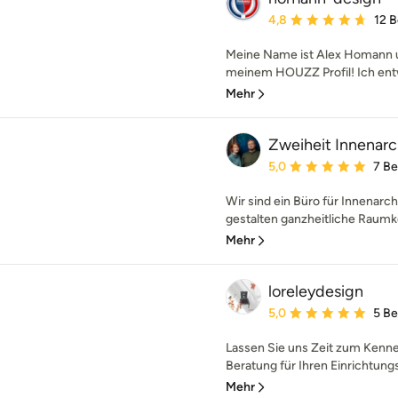
Durchschnittliche Bewe
4,8
12 
Meine Name ist Alex Homann u
meinem HOUZZ Profil! Ich entw
Mehr
Zweiheit Innenarc
Durchschnittliche Bewe
5,0
7 B
Wir sind ein Büro für Innenarch
gestalten ganzheitliche Raumko
Mehr
loreleydesign
Durchschnittliche Bewe
5,0
5 B
Lassen Sie uns Zeit zum Kenne
Beratung für Ihren Einrichtun
Mehr