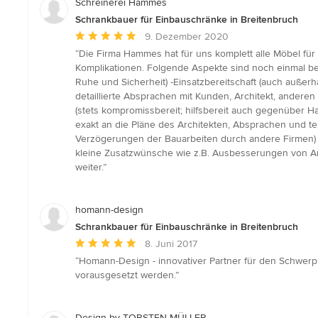
Schreinerei Hammes
Schrankbauer für Einbauschränke in Breitenbruch
Durchschnittliche
9. Dezember 2020
Bewertung:
“Die Firma Hammes hat für uns komplett alle Möbel für
5
Komplikationen. Folgende Aspekte sind noch einmal be
von
Ruhe und Sicherheit) -Einsatzbereitschaft (auch außerhal
5
detaillierte Absprachen mit Kunden, Architekt, anderen F
Sternen
(stets kompromissbereit; hilfsbereit auch gegenüber H
exakt an die Pläne des Architekten, Absprachen und te
Verzögerungen der Bauarbeiten durch andere Firmen) -M
kleine Zusatzwünsche wie z.B. Ausbesserungen von A
weiter.”
homann-design
Schrankbauer für Einbauschränke in Breitenbruch
Durchschnittliche
8. Juni 2017
Bewertung:
“Homann-Design - innovativer Partner für den Schwerpu
5
vorausgesetzt werden.”
von
5
Sternen
Design by TORSTEN MÜLLER