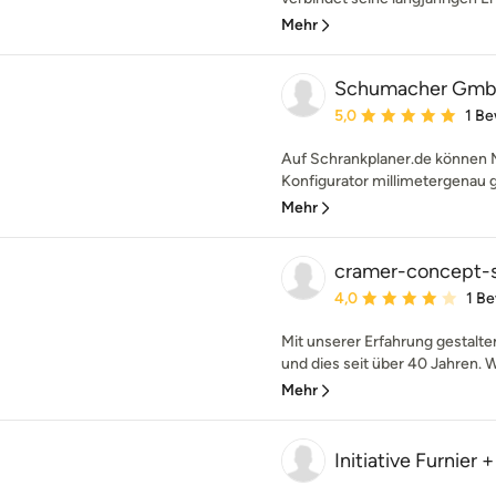
Mehr
Schumacher Gmb
Durchschnittliche Bewe
5,0
1 B
Auf Schrankplaner.de können 
Konfigurator millimetergenau ge
Mehr
cramer-concept-st
Durchschnittliche Bewe
4,0
1 B
Mit unserer Erfahrung gestalte
und dies seit über 40 Jahren. W
Mehr
Initiative Furnier 