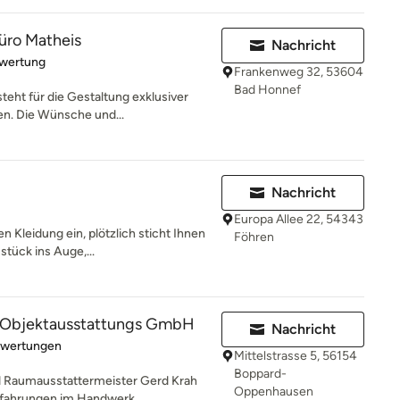
üro Matheis
Nachricht
rtung: 5 von 5 Sternen
ewertung
Frankenweg 32, 53604
Bad Honnef
teht für die Gestaltung exklusiver
n. Die Wünsche und...
Nachricht
Europa Allee 22, 54343
 Kleidung ein, plötzlich sticht Ihnen
Föhren
tück ins Auge,...
& Objektausstattungs GmbH
Nachricht
rtung: 5 von 5 Sternen
ewertungen
Mittelstrasse 5, 56154
Boppard-
d Raumausstattermeister Gerd Krah
Oppenhausen
rfahrungen im Handwerk...