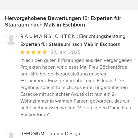
Hervorgehobene Bewertungen für Experten für
Stauraum nach Maß in Eschborn
R A U M A N S I C H T E N : Einrichtungsberatung
Experten für Stauraum nach Maß in Eschborn
Durchschnittliche
22. Juni 2025
Bewertung:
“Nach den guten Erfahrungen aus den vergangenen
5
Projekten haben wir dieses Mal Frau Böckenförde
von
um Hilfe bei der Neugestaltung unseres
5
Esszimmers. Einzige Vorgabe: eine Eckbank! Das
Sternen
Ergebnis spricht für sich: aus einer ungemütlichen
Essecke mit schlechter Akustik ist nun ein 2.
Wohnzimmer in warmen Farben geworden, das wir
nicht mehr missen wollen. Vielen lieben Dank, Frau
Böckenförde”
REFUGIUM - Interior Design