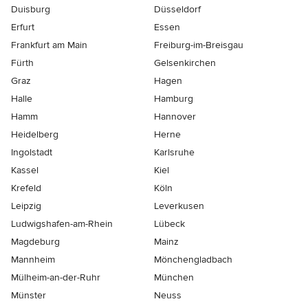
Duisburg
Düsseldorf
Erfurt
Essen
Frankfurt am Main
Freiburg-im-Breisgau
Fürth
Gelsenkirchen
Graz
Hagen
Halle
Hamburg
Hamm
Hannover
Heidelberg
Herne
Ingolstadt
Karlsruhe
Kassel
Kiel
Krefeld
Köln
Leipzig
Leverkusen
Ludwigshafen-am-Rhein
Lübeck
Magdeburg
Mainz
Mannheim
Mönchen­gladbach
Mülheim-an-der-Ruhr
München
Münster
Neuss