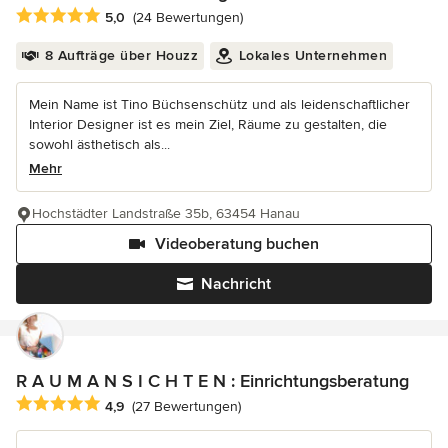
Durchschnittliche Bewertung: 5 von 5 Sternen
5,0
(24 Bewertungen)
8 Aufträge über Houzz
Lokales Unternehmen
Mein Name ist Tino Büchsenschütz und als leidenschaftlicher
Interior Designer ist es mein Ziel, Räume zu gestalten, die
sowohl ästhetisch als...
Mehr
Hochstädter Landstraße 35b, 63454 Hanau
Videoberatung buchen
Nachricht
R A U M A N S I C H T E N : Einrichtungsberatung
Durchschnittliche Bewertung: 4.9 von 5 Sternen
4,9
(27 Bewertungen)