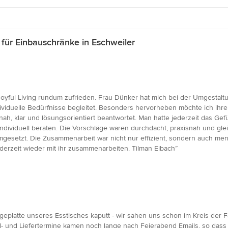
ür Einbauschränke in Eschweiler
oyful Living rundum zufrieden. Frau Dünker hat mich bei der Umgestaltu
duelle Bedürfnisse begleitet. Besonders hervorheben möchte ich ihre Ver
tnah, klar und lösungsorientiert beantwortet. Man hatte jederzeit das G
ndividuell beraten. Die Vorschläge waren durchdacht, praxisnah und gle
mgesetzt. Die Zusammenarbeit war nicht nur effizient, sondern auch m
derzeit wieder mit ihr zusammenarbeiten. Tilman Eibach”
eplatte unseres Esstisches kaputt - wir sahen uns schon im Kreis der Fa
ol- und Liefertermine kamen noch lange nach Feierabend Emails, so dass 