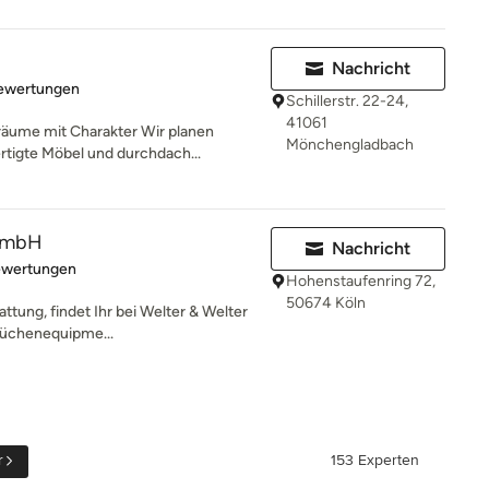
Nachricht
rtung: 5 von 5 Sternen
Bewertungen
Schillerstr. 22-24,
41061
räume mit Charakter Wir planen
Mönchengladbach
tigte Möbel und durchdach...
 GmbH
Nachricht
rtung: 4.9 von 5 Sternen
ewertungen
Hohenstaufenring 72,
50674 Köln
ttung, findet Ihr bei Welter & Welter
Küchenequipme...
r
153 Experten