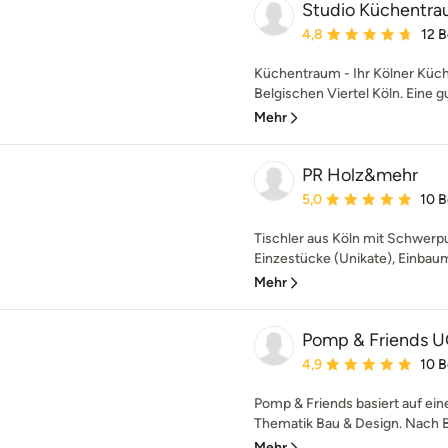
Studio Küchentr
Durchschnittliche Bewe
4,8
12 
Küchentraum - Ihr Kölner Küc
Belgischen Viertel Köln. Eine gu
Mehr
PR Holz&mehr
Durchschnittliche Bewe
5,0
10 
Tischler aus Köln mit Schwerpu
Einzestücke (Unikate), Einbaum
Mehr
Pomp & Friends 
Durchschnittliche Bewe
4,9
10 
Pomp & Friends basiert auf ei
Thematik Bau & Design. Nach B
Mehr