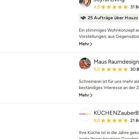
Durchschnittliche Bewe
4,9
31 
25 Aufträge über Houzz
Ein stimmiges Wohnkonzept e
Vorstellungen, aus Gegensätzen
Mehr
Maus Raumdesign 
Durchschnittliche Bewe
5,0
30 
Schreinerei ist für uns mehr al
beständiges Interesse an der Z
Mehr
KÜCHENZauberB
Durchschnittliche Bewe
5,0
21 
Ihre Küche ist in die Jahre g
mehr Ihrem heutigen Geschmac