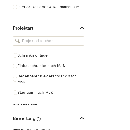
Interior Designer & Raumausstatter
Küchenplanung
Projektart
Landschaftsarchitekten
Armaturen & Sanitärbedarf
Beleuchtung
Schrankmontage
Einbauschränke
Einbauschränke nach Maß
Alle anzeigen
Begehbarer Kleiderschrank nach
Maß
Stauraum nach Maß
Alle anzeigen
Bewertung (1)
Alle Bewertungen