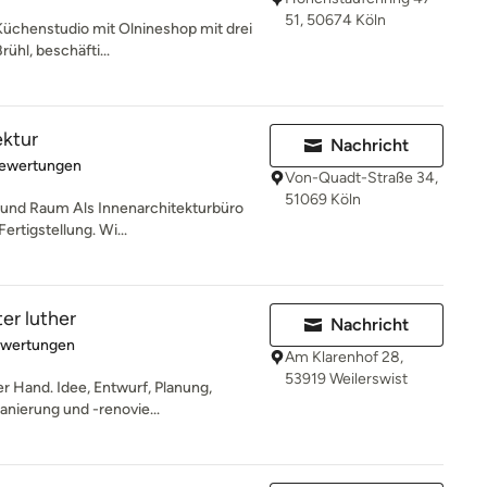
51, 50674 Köln
Küchenstudio mit Olnineshop mit drei
rühl, beschäfti...
ektur
Nachricht
rtung: 4.9 von 5 Sternen
Bewertungen
Von-Quadt-Straße 34,
51069 Köln
und Raum Als Innenarchitekturbüro
ertigstellung. Wi...
er luther
Nachricht
rtung: 4.6 von 5 Sternen
ewertungen
Am Klarenhof 28,
53919 Weilerswist
r Hand. Idee, Entwurf, Planung,
anierung und -renovie...