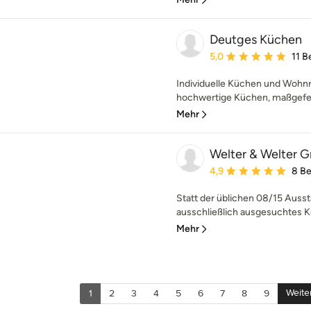
Deutges Küchen
Durchschnittliche Bewe
5,0
11 
Individuelle Küchen und Wohn
hochwertige Küchen, maßgefer
Mehr
Welter & Welter
Durchschnittliche Bewe
4,9
8 B
Statt der üblichen 08/15 Aussta
ausschließlich ausgesuchtes 
Mehr
Weite
1
2
3
4
5
6
7
8
9