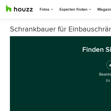
Fotos
Experten finden
Magazi
Schrankbauer für Einbauschrän
Finden S
Beantw
zu