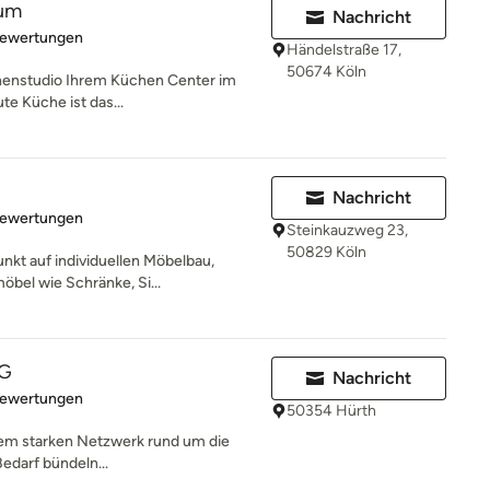
aum
Nachricht
rtung: 4.8 von 5 Sternen
Bewertungen
Händelstraße 17,
50674 Köln
henstudio Ihrem Küchen Center im
te Küche ist das...
Nachricht
rtung: 5 von 5 Sternen
Bewertungen
Steinkauzweg 23,
50829 Köln
nkt auf individuellen Möbelbau,
öbel wie Schränke, Si...
UG
Nachricht
rtung: 4.9 von 5 Sternen
Bewertungen
50354 Hürth
nem starken Netzwerk rund um die
edarf bündeln...