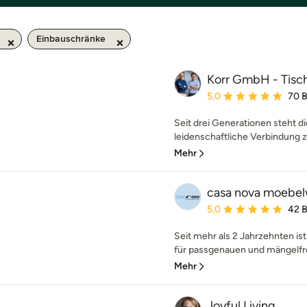
Einbauschränke
Korr GmbH - Tisch
Durchschnittliche Bewe
5,0
70 
Seit drei Generationen steht die
leidenschaftliche Verbindung z
Mehr
casa nova moebelw
Durchschnittliche Bewe
5,0
42 
Seit mehr als 2 Jahrzehnten is
für passgenauen und mängelfre
Mehr
Joyful Living