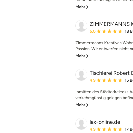
Mehr
ZIMMERMANNS Kr
Durchschnittliche Bewe
5,0
18 
Zimmermanns Kreatives Wohnen
Passion. Wir entwerfen nicht n
Mehr
Tischlerei Robert
Durchschnittliche Bewe
4,9
15 
Inmitten des Städtedreiecks A
verkehrsgünstig gelegen befinde
Mehr
lax-online.de
Durchschnittliche Bewe
4,9
17 