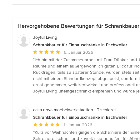
Hervorgehobene Bewertungen für Schrankbauer f
Joyful Living
Schrankbauer für Einbauschränke in Eschweiler
Durchschnittliche
6. Januar 2026
Bewertung:
“Ich bin mit der Zusammenarbeit mit Frau Dünker und J
5
Räume und einem außergewöhnlich guten Blick für indivi
von
Rückfragen, teils zu späterer Stunde, wurden stets zei
5
nicht mit einem Standardkonzept abgespeist, sondern i
Sternen
ernst genommen, weiterentwickelt und professionell u
Joyful Living uneingeschränkt empfehlen und würde je
casa nova moebelwerkstaetten - Tischlerei
Schrankbauer für Einbauschränke in Eschweiler
Durchschnittliche
1. Januar 2026
Bewertung:
“Kurz vor Weihnachten gingen die Scharniere der Einleg
5
Schreinerei schnell und zuverlässig geholfen, für Abh