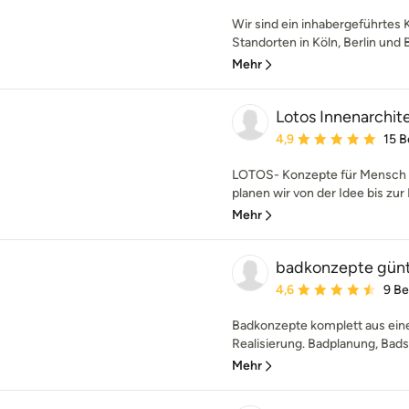
Wir sind ein inhabergeführtes 
Standorten in Köln, Berlin und B
Mehr
Lotos Innenarchit
Durchschnittliche Bewe
4,9
15 
LOTOS- Konzepte für Mensch 
planen wir von der Idee bis zur F
Mehr
badkonzepte günt
Durchschnittliche Bewe
4,6
9 B
Badkonzepte komplett aus eine
Realisierung. Badplanung, Bads
Mehr