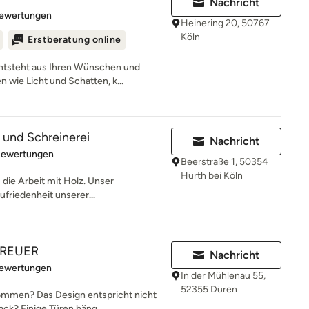
Nachricht
rtung: 4.9 von 5 Sternen
Bewertungen
Heinering 20, 50767
Köln
Erstberatung online
ntsteht aus Ihren Wünschen und
 wie Licht und Schatten, k...
und Schreinerei
Nachricht
rtung: 5 von 5 Sternen
Bewertungen
Beerstraße 1, 50354
Hürth bei Köln
s die Arbeit mit Holz. Unser
ufriedenheit unserer...
REUER
Nachricht
rtung: 5 von 5 Sternen
Bewertungen
In der Mühlenau 55,
52355 Düren
ekommen? Das Design entspricht nicht
k? Einige Türen häng...