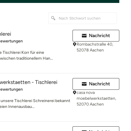
lerei
Nachricht
rtung: 5 von 5 Sternen
Bewertungen
Rombachstraße 40,
52078 Aachen
 Tischlerei Korr für eine
wischen traditionellem Han...
erkstaetten - Tischlerei
Nachricht
rtung: 5 von 5 Sternen
Bewertungen
casa nova
moebelwerkstaetten,
t unsere Tischlerei Schreinerei bekannt
52070 Aachen
ien Innenausbau...