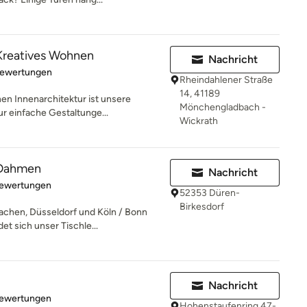
eatives Wohnen
Nachricht
rtung: 5 von 5 Sternen
Bewertungen
Rheindahlener Straße
14, 41189
 Innenarchitektur ist unsere
Mönchengladbach -
ur einfache Gestaltunge...
Wickrath
 Dahmen
Nachricht
rtung: 4.9 von 5 Sternen
Bewertungen
52353 Düren-
Birkesdorf
achen, Düsseldorf und Köln / Bonn
t sich unser Tischle...
Nachricht
rtung: 4.9 von 5 Sternen
Bewertungen
Hohenstaufenring 47-