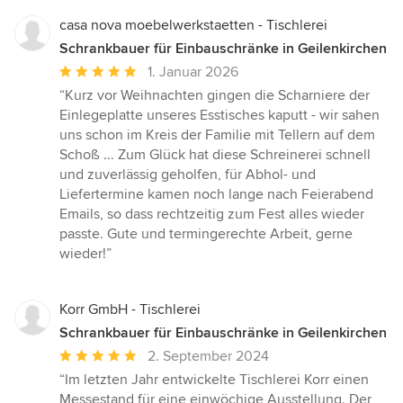
casa nova moebelwerkstaetten - Tischlerei
Schrankbauer für Einbauschränke in Geilenkirchen
Durchschnittliche
1. Januar 2026
Bewertung:
“Kurz vor Weihnachten gingen die Scharniere der
5
Einlegeplatte unseres Esstisches kaputt - wir sahen
von
uns schon im Kreis der Familie mit Tellern auf dem
5
Schoß ... Zum Glück hat diese Schreinerei schnell
Sternen
und zuverlässig geholfen, für Abhol- und
Liefertermine kamen noch lange nach Feierabend
Emails, so dass rechtzeitig zum Fest alles wieder
passte. Gute und termingerechte Arbeit, gerne
wieder!”
Korr GmbH - Tischlerei
Schrankbauer für Einbauschränke in Geilenkirchen
Durchschnittliche
2. September 2024
Bewertung:
“Im letzten Jahr entwickelte Tischlerei Korr einen
5
Messestand für eine einwöchige Ausstellung. Der