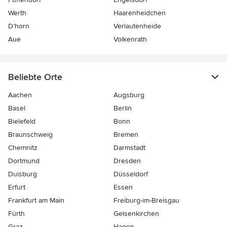
Werth
Haarenheidchen
D’horn
Verlautenheide
Aue
Volkenrath
Beliebte Orte
Aachen
Augsburg
Basel
Berlin
Bielefeld
Bonn
Braunschweig
Bremen
Chemnitz
Darmstadt
Dortmund
Dresden
Duisburg
Düsseldorf
Erfurt
Essen
Frankfurt am Main
Freiburg-im-Breisgau
Fürth
Gelsenkirchen
Graz
Hagen