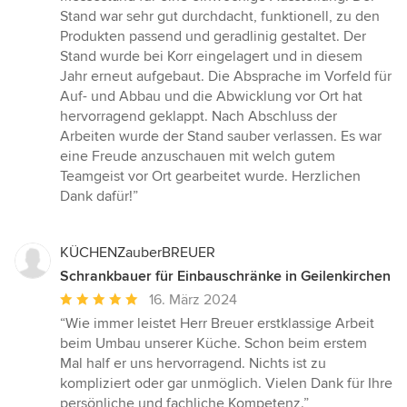
von
Stand war sehr gut durchdacht, funktionell, zu den
5
Produkten passend und geradlinig gestaltet. Der
Sternen
Stand wurde bei Korr eingelagert und in diesem
Jahr erneut aufgebaut. Die Absprache im Vorfeld für
Auf- und Abbau und die Abwicklung vor Ort hat
hervorragend geklappt. Nach Abschluss der
Arbeiten wurde der Stand sauber verlassen. Es war
eine Freude anzuschauen mit welch gutem
Teamgeist vor Ort gearbeitet wurde. Herzlichen
Dank dafür!”
KÜCHENZauberBREUER
Schrankbauer für Einbauschränke in Geilenkirchen
Durchschnittliche
16. März 2024
Bewertung:
“Wie immer leistet Herr Breuer erstklassige Arbeit
5
beim Umbau unserer Küche. Schon beim erstem
von
Mal half er uns hervorragend. Nichts ist zu
5
kompliziert oder gar unmöglich. Vielen Dank für Ihre
Sternen
persönliche und fachliche Kompetenz.”