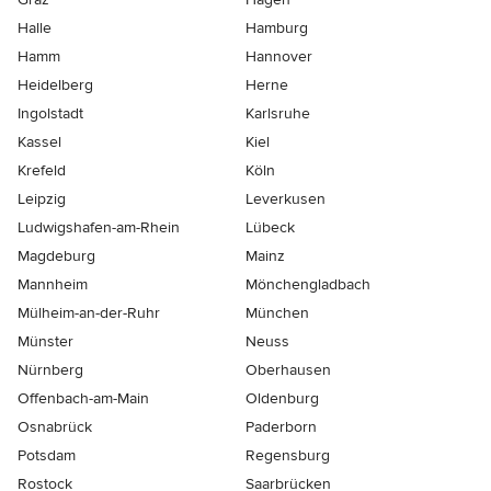
Halle
Hamburg
Hamm
Hannover
Heidelberg
Herne
Ingolstadt
Karlsruhe
Kassel
Kiel
Krefeld
Köln
Leipzig
Leverkusen
Ludwigshafen-am-Rhein
Lübeck
Magdeburg
Mainz
Mannheim
Mönchen­gladbach
Mülheim-an-der-Ruhr
München
Münster
Neuss
Nürnberg
Oberhausen
Offenbach-am-Main
Oldenburg
Osnabrück
Paderborn
Potsdam
Regensburg
Rostock
Saarbrücken