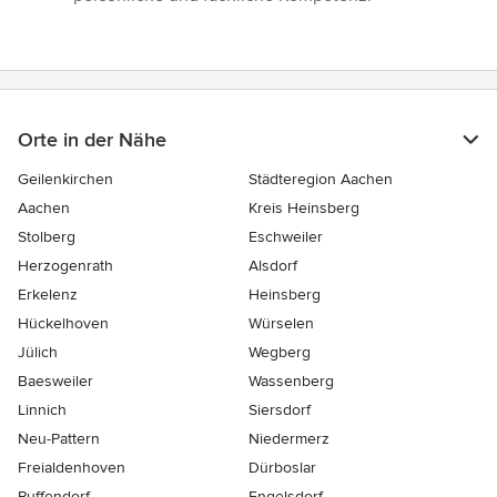
Orte in der Nähe
Geilenkirchen
Städteregion Aachen
Aachen
Kreis Heinsberg
Stolberg
Eschweiler
Herzogenrath
Alsdorf
Erkelenz
Heinsberg
Hückelhoven
Würselen
Jülich
Wegberg
Baesweiler
Wassenberg
Linnich
Siersdorf
Neu-Pattern
Niedermerz
Freialdenhoven
Dürboslar
Puffendorf
Engelsdorf