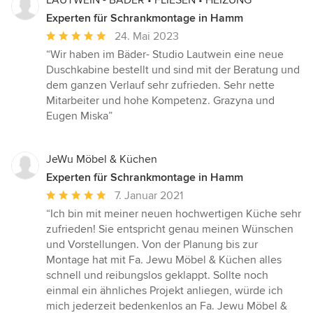
LAUTWEIN - BÄDER • FLIESEN • HEIZUNG
Experten für Schrankmontage in Hamm
Durchschnittliche
24. Mai 2023
Bewertung:
“Wir haben im Bäder- Studio Lautwein eine neue
5
Duschkabine bestellt und sind mit der Beratung und
von
dem ganzen Verlauf sehr zufrieden. Sehr nette
5
Mitarbeiter und hohe Kompetenz. Grazyna und
Sternen
Eugen Miska”
JeWu Möbel & Küchen
Experten für Schrankmontage in Hamm
Durchschnittliche
7. Januar 2021
Bewertung:
“Ich bin mit meiner neuen hochwertigen Küche sehr
5
zufrieden! Sie entspricht genau meinen Wünschen
von
und Vorstellungen. Von der Planung bis zur
5
Montage hat mit Fa. Jewu Möbel & Küchen alles
Sternen
schnell und reibungslos geklappt. Sollte noch
einmal ein ähnliches Projekt anliegen, würde ich
mich jederzeit bedenkenlos an Fa. Jewu Möbel &