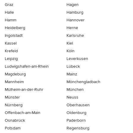
Graz
Hagen
Halle
Hamburg
Hamm
Hannover
Heidelberg
Herne
Ingolstadt
Karlsruhe
Kassel
Kiel
Krefeld
Köln
Leipzig
Leverkusen
Ludwigshafen-am-Rhein
Lübeck
Magdeburg
Mainz
Mannheim
Mönchen­gladbach
Mülheim-an-der-Ruhr
München
Münster
Neuss
Nürnberg
Oberhausen
Offenbach-am-Main
Oldenburg
Osnabrück
Paderborn
Potsdam
Regensburg