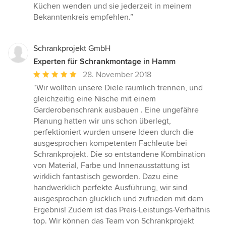
Küchen wenden und sie jederzeit in meinem
Bekanntenkreis empfehlen.”
Schrankprojekt GmbH
Experten für Schrankmontage in Hamm
Durchschnittliche
28. November 2018
Bewertung:
“Wir wollten unsere Diele räumlich trennen, und
5
gleichzeitig eine Nische mit einem
von
Garderobenschrank ausbauen . Eine ungefähre
5
Planung hatten wir uns schon überlegt,
Sternen
perfektioniert wurden unsere Ideen durch die
ausgesprochen kompetenten Fachleute bei
Schrankprojekt. Die so entstandene Kombination
von Material, Farbe und Innenausstattung ist
wirklich fantastisch geworden. Dazu eine
handwerklich perfekte Ausführung, wir sind
ausgesprochen glücklich und zufrieden mit dem
Ergebnis! Zudem ist das Preis-Leistungs-Verhältnis
top. Wir können das Team von Schrankprojekt