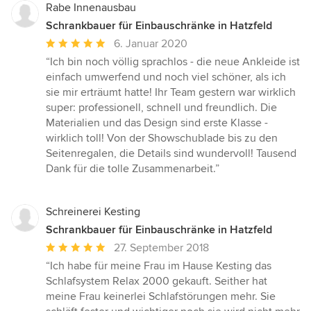
Rabe Innenausbau
Schrankbauer für Einbauschränke in Hatzfeld
Durchschnittliche
6. Januar 2020
Bewertung:
“Ich bin noch völlig sprachlos - die neue Ankleide ist
5
einfach umwerfend und noch viel schöner, als ich
von
sie mir erträumt hatte! Ihr Team gestern war wirklich
5
super: professionell, schnell und freundlich. Die
Sternen
Materialien und das Design sind erste Klasse -
wirklich toll! Von der Showschublade bis zu den
Seitenregalen, die Details sind wundervoll! Tausend
Dank für die tolle Zusammenarbeit.”
Schreinerei Kesting
Schrankbauer für Einbauschränke in Hatzfeld
Durchschnittliche
27. September 2018
Bewertung:
“Ich habe für meine Frau im Hause Kesting das
5
Schlafsystem Relax 2000 gekauft. Seither hat
von
meine Frau keinerlei Schlafstörungen mehr. Sie
5