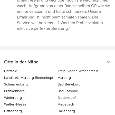
schläft fester und wichtiger noch sie wird nicht mehr
Sternen
wach. Aufgrund von einer Bandscheiben OP war sie
immer verspannt und hatte schmerzen. Unsere
Erfahrung ist, nicht beim schlafen sparen. Der
Service war bestens – 2 Wochen Probe schlafen
inklusive perfekter Beratung.”
Orte in der Nähe
Hatzfeld
Kreis Siegen-Wittgenstein
Landkreis Marburg-Biedenkopf
Marburg
Schmallenberg
Bad Berleburg
Frankenberg
Bad Laasphe
Winterberg
Biedenkopf
Wetter (Hessen)
Medebach
Battenberg
Hallenberg