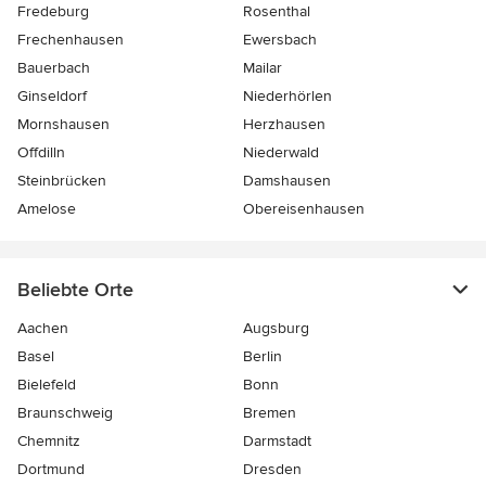
Fredeburg
Rosenthal
Frechenhausen
Ewersbach
Bauerbach
Mailar
Ginseldorf
Niederhörlen
Mornshausen
Herzhausen
Offdilln
Niederwald
Steinbrücken
Damshausen
Amelose
Obereisenhausen
Beliebte Orte
Aachen
Augsburg
Basel
Berlin
Bielefeld
Bonn
Braunschweig
Bremen
Chemnitz
Darmstadt
Dortmund
Dresden