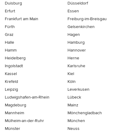
Duisburg
Düsseldorf
Erfurt
Essen
Frankfurt am Main
Freiburg-im-Breisgau
Fürth
Gelsenkirchen
Graz
Hagen
Halle
Hamburg
Hamm
Hannover
Heidelberg
Herne
Ingolstadt
Karlsruhe
Kassel
Kiel
Krefeld
Köln
Leipzig
Leverkusen
Ludwigshafen-am-Rhein
Lübeck
Magdeburg
Mainz
Mannheim
Mönchen­gladbach
Mülheim-an-der-Ruhr
München
Münster
Neuss