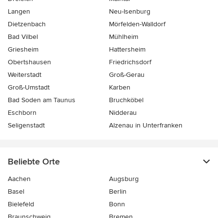
Langen
Neu-Isenburg
Dietzenbach
Mörfelden-Walldorf
Bad Vilbel
Mühlheim
Griesheim
Hattersheim
Obertshausen
Friedrichsdorf
Weiterstadt
Groß-Gerau
Groß-Umstadt
Karben
Bad Soden am Taunus
Bruchköbel
Eschborn
Nidderau
Seligenstadt
Alzenau in Unterfranken
Beliebte Orte
Aachen
Augsburg
Basel
Berlin
Bielefeld
Bonn
Braunschweig
Bremen