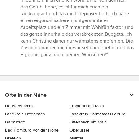
in dem ich mich endlich wohl fühle, von dem ich
das Gefühl habe, es ist für mich auch ein
Rückzugsort und das mich 'repräsentiert'. Ich habe
einen ergonomischeren, aufgeräumteren
Arbeitsplatz und ein Zimmer mit Wohlfühlfaktor, und
das ganze innerhalb des verabredeten Budgets. Ich
kann Christine daher nur wärmstens empfehlen. Die
Zusammenarbeit mit ihr war sehr angenehm und das
Ergebnis ganz nach meinen Wünschen!”
Orte in der Nähe
Heusenstamm
Frankfurt am Main
Landkreis Offenbach
Landkreis Darmstadt-Dieburg
Darmstadt
Offenbach am Main
Bad Homburg vor der Höhe
Oberursel
Dreieich
Maintal