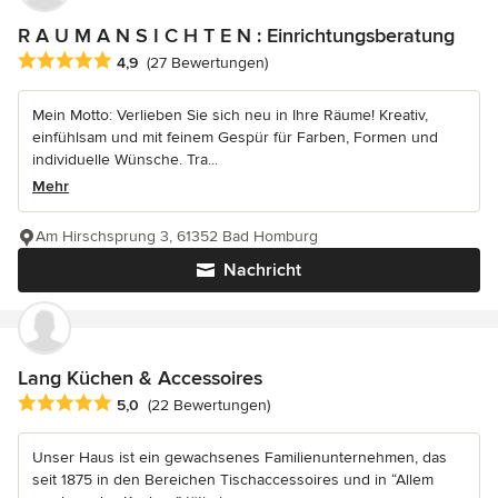
R A U M A N S I C H T E N : Einrichtungsberatung
Durchschnittliche Bewertung: 4.9 von 5 Sternen
4,9
(27 Bewertungen)
Mein Motto: Verlieben Sie sich neu in Ihre Räume! Kreativ,
einfühlsam und mit feinem Gespür für Farben, Formen und
individuelle Wünsche. Tra...
Mehr
Am Hirschsprung 3, 61352 Bad Homburg
Nachricht
Lang Küchen & Accessoires
Durchschnittliche Bewertung: 5 von 5 Sternen
5,0
(22 Bewertungen)
Unser Haus ist ein gewachsenes Familienunternehmen, das
seit 1875 in den Bereichen Tischaccessoires und in “Allem