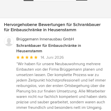
Hervorgehobene Bewertungen für Schrankbauer
für Einbauschränke in Heusenstamm
Brüggemann Innenausbau GmbH
Schrankbauer für Einbauschränke in
Heusenstamm
Durchschnittliche
14. Juni 2026
Bewertung:
“Wir haben für unsere Neubauwohnung mehrere
5
Einbauten von der Firma Brüggemann planen und
von
umsetzen lassen. Der komplette Prozess war zu
5
jedem Zeitpunkt höchstprofessionell und lief immer
Sternen
reibungslos, von der ersten Ortsbegehung über die
Planung bis zur finalen Umsetzung. Alle Mitarbeiter
waren nicht nur fachlich kompetent und haben stets
präzise und sauber gearbeitet, sondern waren auch
immer freundlich und besonders nett im Umgang.