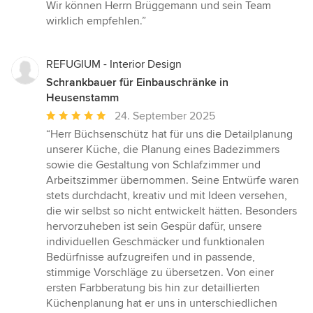
Wir können Herrn Brüggemann und sein Team
wirklich empfehlen.”
REFUGIUM - Interior Design
Schrankbauer für Einbauschränke in
Heusenstamm
Durchschnittliche
24. September 2025
Bewertung:
“Herr Büchsenschütz hat für uns die Detailplanung
5
unserer Küche, die Planung eines Badezimmers
von
sowie die Gestaltung von Schlafzimmer und
5
Arbeitszimmer übernommen. Seine Entwürfe waren
Sternen
stets durchdacht, kreativ und mit Ideen versehen,
die wir selbst so nicht entwickelt hätten. Besonders
hervorzuheben ist sein Gespür dafür, unsere
individuellen Geschmäcker und funktionalen
Bedürfnisse aufzugreifen und in passende,
stimmige Vorschläge zu übersetzen. Von einer
ersten Farbberatung bis hin zur detaillierten
Küchenplanung hat er uns in unterschiedlichen