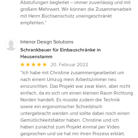
Abstufungen begleitet – immer zuverlässig und mit
großem Mehrwert. Wir können die Zusammenarbeit
mit Herrn Büchsenschütz uneingeschränkt
empfehlen.”
Interior Design Solutions
Schrankbauer für Einbauschränke in
Heusenstamm
Durchschnittliche
20. Februar 2022
Bewertung:
“Ich habe mit Christine zusammengearbeitet um
5
nach einem Umzug mein Arbeitszimmer neu
von
einzurichten. Das Projekt war zwar klein, aber nicht
5
einfach, da es sich um einen kleinen Raum Richtung
Sternen
Norden handelt. Es musste zudem die Technik
sowie ein ergonomischer Schreibtisch
untergebracht werden und sollte dabei noch einen
Gemütlichkeitsfaktor haben. Christine und ich
haben zunächst zum Projekt einmal per Video
gesprochen und sie hat mir ihren Prozess erklärt.