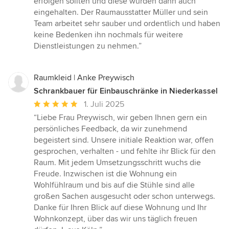
erfolgen sollten und diese wurden dann auch
eingehalten. Der Raumausstatter Müller und sein
Team arbeitet sehr sauber und ordentlich und haben
keine Bedenken ihn nochmals für weitere
Dienstleistungen zu nehmen.”
Raumkleid | Anke Preywisch
Schrankbauer für Einbauschränke in Niederkassel
Durchschnittliche
1. Juli 2025
Bewertung:
“Liebe Frau Preywisch, wir geben Ihnen gern ein
5
persönliches Feedback, da wir zunehmend
von
begeistert sind. Unsere initiale Reaktion war, offen
5
gesprochen, verhalten - und fehlte ihr Blick für den
Sternen
Raum. Mit jedem Umsetzungsschritt wuchs die
Freude. Inzwischen ist die Wohnung ein
Wohlfühlraum und bis auf die Stühle sind alle
großen Sachen ausgesucht oder schon unterwegs.
Danke für Ihren Blick auf diese Wohnung und Ihr
Wohnkonzept, über das wir uns täglich freuen