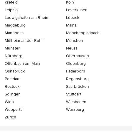
Krefeld
Köln
Leipzig
Leverkusen
Ludwigshafen-am-Rhein
Lübeck
Magdeburg
Mainz
Mannheim
Mönchen­gladbach
Mülheim-an-der-Ruhr
München
Münster
Neuss
Nürnberg
Oberhausen
Offenbach-am-Main
Oldenburg
Osnabrück
Paderborn
Potsdam
Regensburg
Rostock
Saarbrücken
Solingen
Stuttgart
Wien
Wiesbaden
Wuppertal
Würzburg
Zürich