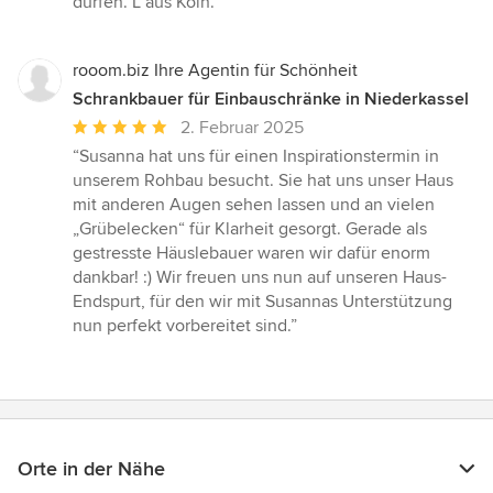
dürfen. L aus Köln.”
rooom.biz Ihre Agentin für Schönheit
Schrankbauer für Einbauschränke in Niederkassel
Durchschnittliche
2. Februar 2025
Bewertung:
“Susanna hat uns für einen Inspirationstermin in
5
unserem Rohbau besucht. Sie hat uns unser Haus
von
mit anderen Augen sehen lassen und an vielen
5
„Grübelecken“ für Klarheit gesorgt. Gerade als
Sternen
gestresste Häuslebauer waren wir dafür enorm
dankbar! :) Wir freuen uns nun auf unseren Haus-
Endspurt, für den wir mit Susannas Unterstützung
nun perfekt vorbereitet sind.”
Orte in der Nähe