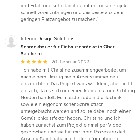
und Erfahrung sehr damit geholfen, unser Projekt
schnell voranzubringen und das beste aus dem
geringen Platzangebot zu machen.”
Interior Design Solutions
Schrankbauer für Einbauschränke in Ober-
Saulheim
Durchschnittliche
20. Februar 2022
Bewertung:
“Ich habe mit Christine zusammengearbeitet um
5
nach einem Umzug mein Arbeitszimmer neu
von
einzurichten. Das Projekt war zwar klein, aber nicht
5
einfach, da es sich um einen kleinen Raum Richtung
Sternen
Norden handelt. Es musste zudem die Technik
sowie ein ergonomischer Schreibtisch
untergebracht werden und sollte dabei noch einen
Gemütlichkeitsfaktor haben. Christine und ich
haben zunächst zum Projekt einmal per Video
gesprochen und sie hat mir ihren Prozess erklärt.
Anschließend habe ich ihr die Informationen