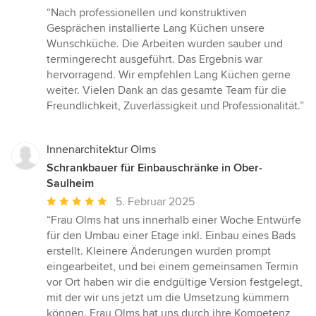
Bewertung:
“Nach professionellen und konstruktiven
5
Gesprächen installierte Lang Küchen unsere
von
Wunschküche. Die Arbeiten wurden sauber und
5
termingerecht ausgeführt. Das Ergebnis war
Sternen
hervorragend. Wir empfehlen Lang Küchen gerne
weiter. Vielen Dank an das gesamte Team für die
Freundlichkeit, Zuverlässigkeit und Professionalität.”
Innenarchitektur Olms
Schrankbauer für Einbauschränke in Ober-
Saulheim
Durchschnittliche
5. Februar 2025
Bewertung:
“Frau Olms hat uns innerhalb einer Woche Entwürfe
5
für den Umbau einer Etage inkl. Einbau eines Bads
von
erstellt. Kleinere Änderungen wurden prompt
5
eingearbeitet, und bei einem gemeinsamen Termin
Sternen
vor Ort haben wir die endgültige Version festgelegt,
mit der wir uns jetzt um die Umsetzung kümmern
können. Frau Olms hat uns durch ihre Kompetenz