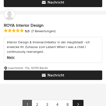
Nachricht
ROYA Interior Design
Durchschnittliche Bewertung: 5 von 5 Sternen
5,0
(7 Bewertungen)
Interior Design & Innenarchitektur in der Hauptstadt - ich
erwecke Ihr Zuhause zum Leben! When I was a child I
continuously rearranged...
Mehr
Joachimstr. 17a, 10119 Berlin
Nachricht
1
2
3
4
8