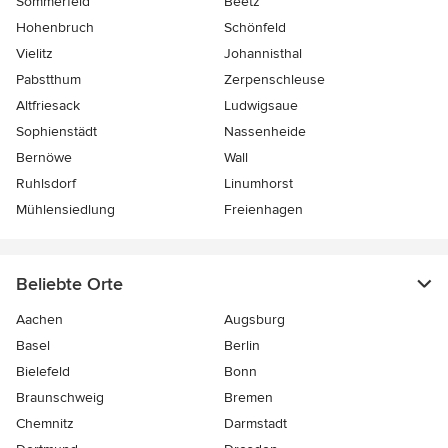
Sommerfeld
Beetz
Hohenbruch
Schönfeld
Vielitz
Johannisthal
Pabstthum
Zerpenschleuse
Altfriesack
Ludwigsaue
Sophienstädt
Nassenheide
Bernöwe
Wall
Ruhlsdorf
Linumhorst
Mühlensiedlung
Freienhagen
Beliebte Orte
Aachen
Augsburg
Basel
Berlin
Bielefeld
Bonn
Braunschweig
Bremen
Chemnitz
Darmstadt