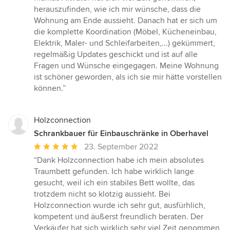
herauszufinden, wie ich mir wünsche, dass die
Wohnung am Ende aussieht. Danach hat er sich um
die komplette Koordination (Möbel, Kücheneinbau,
Elektrik, Maler- und Schleifarbeiten,...) gekümmert,
regelmäßig Updates geschickt und ist auf alle
Fragen und Wünsche eingegagen. Meine Wohnung
ist schöner geworden, als ich sie mir hätte vorstellen
können.”
Holzconnection
Schrankbauer für Einbauschränke in Oberhavel
Durchschnittliche
23. September 2022
Bewertung:
“Dank Holzconnection habe ich mein absolutes
5
Traumbett gefunden. Ich habe wirklich lange
von
gesucht, weil ich ein stabiles Bett wollte, das
5
trotzdem nicht so klotzig aussieht. Bei
Sternen
Holzconnection wurde ich sehr gut, ausfürhlich,
kompetent und äußerst freundlich beraten. Der
Verkäufer hat sich wirklich sehr viel Zeit genommen