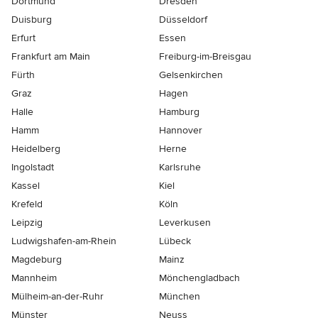
Dortmund
Dresden
Duisburg
Düsseldorf
Erfurt
Essen
Frankfurt am Main
Freiburg-im-Breisgau
Fürth
Gelsenkirchen
Graz
Hagen
Halle
Hamburg
Hamm
Hannover
Heidelberg
Herne
Ingolstadt
Karlsruhe
Kassel
Kiel
Krefeld
Köln
Leipzig
Leverkusen
Ludwigshafen-am-Rhein
Lübeck
Magdeburg
Mainz
Mannheim
Mönchen­gladbach
Mülheim-an-der-Ruhr
München
Münster
Neuss