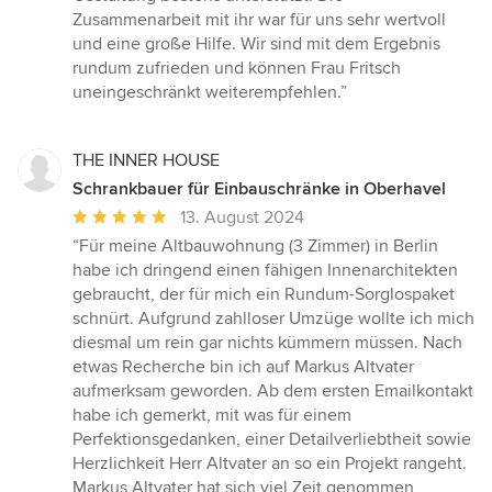
Zusammenarbeit mit ihr war für uns sehr wertvoll
und eine große Hilfe. Wir sind mit dem Ergebnis
rundum zufrieden und können Frau Fritsch
uneingeschränkt weiterempfehlen.”
THE INNER HOUSE
Schrankbauer für Einbauschränke in Oberhavel
Durchschnittliche
13. August 2024
Bewertung:
“Für meine Altbauwohnung (3 Zimmer) in Berlin
5
habe ich dringend einen fähigen Innenarchitekten
von
gebraucht, der für mich ein Rundum-Sorglospaket
5
schnürt. Aufgrund zahlloser Umzüge wollte ich mich
Sternen
diesmal um rein gar nichts kümmern müssen. Nach
etwas Recherche bin ich auf Markus Altvater
aufmerksam geworden. Ab dem ersten Emailkontakt
habe ich gemerkt, mit was für einem
Perfektionsgedanken, einer Detailverliebtheit sowie
Herzlichkeit Herr Altvater an so ein Projekt rangeht.
Markus Altvater hat sich viel Zeit genommen,