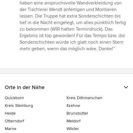
5
haben eine anspruchsvolle Wandverkleidung von
von
der Tischlerei Wendt anfertigen und Montieren
5
lassen. Die Truppe hat extra Sonderschichten bis
Sternen
tief in die Nacht eingelegt, um alles pünktlich fertig
zu bekommen (WIR hatten Termindruck). Das
Ergebnis ist top geworden! Für das Tempo bzw. die
Sonderschichten würde ich glatt noch einen Stern
mehr geben, wenn das möglich wäre. Danke!”
Orte in der Nähe
Quickborn
Kreis Dithmarschen
Kreis Steinburg
Itzehoe
Heide
Brunsbüttel
Otterndorf
Meldorf
Marne
Wilster