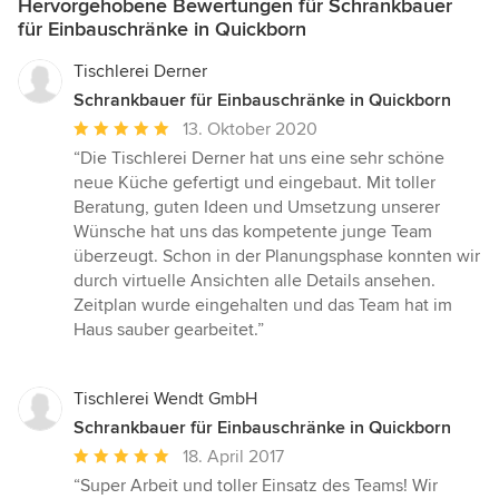
Hervorgehobene Bewertungen für Schrankbauer
für Einbauschränke in Quickborn
Tischlerei Derner
Schrankbauer für Einbauschränke in Quickborn
Durchschnittliche
13. Oktober 2020
Bewertung:
“Die Tischlerei Derner hat uns eine sehr schöne
5
neue Küche gefertigt und eingebaut. Mit toller
von
Beratung, guten Ideen und Umsetzung unserer
5
Wünsche hat uns das kompetente junge Team
Sternen
überzeugt. Schon in der Planungsphase konnten wir
durch virtuelle Ansichten alle Details ansehen.
Zeitplan wurde eingehalten und das Team hat im
Haus sauber gearbeitet.”
Tischlerei Wendt GmbH
Schrankbauer für Einbauschränke in Quickborn
Durchschnittliche
18. April 2017
Bewertung:
“Super Arbeit und toller Einsatz des Teams! Wir