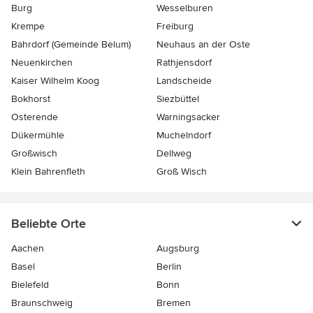
Burg
Wesselburen
Krempe
Freiburg
Bahrdorf (Gemeinde Belum)
Neuhaus an der Oste
Neuenkirchen
Rathjensdorf
Kaiser Wilhelm Koog
Landscheide
Bokhorst
Siezbüttel
Osterende
Warningsacker
Dükermühle
Muchelndorf
Großwisch
Dellweg
Klein Bahrenfleth
Groß Wisch
Beliebte Orte
Aachen
Augsburg
Basel
Berlin
Bielefeld
Bonn
Braunschweig
Bremen