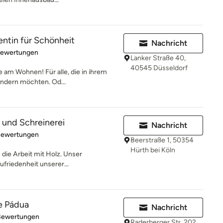
entin für Schönheit
Nachricht
rtung: 5 von 5 Sternen
Bewertungen
Lanker Straße 40,
40545 Düsseldorf
e am Wohnen! Für alle, die in ihrem
ndern möchten. Od...
und Schreinerei
Nachricht
rtung: 5 von 5 Sternen
Bewertungen
Beerstraße 1, 50354
Hürth bei Köln
s die Arbeit mit Holz. Unser
ufriedenheit unserer...
de Pádua
Nachricht
rtung: 4.8 von 5 Sternen
Bewertungen
Raderberger Str. 202,