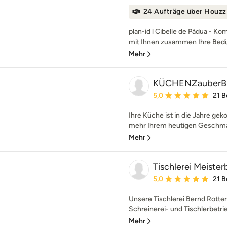
24 Aufträge über Houzz
plan-id l Cibelle de Pádua - K
mit Ihnen zusammen Ihre Bedü
Mehr
KÜCHENZauberB
Durchschnittliche Bewe
5,0
21 
Ihre Küche ist in die Jahre g
mehr Ihrem heutigen Geschmac
Mehr
Tischlerei Meiste
Durchschnittliche Bewe
5,0
21 
Unsere Tischlerei Bernd Rotterd
Schreinerei- und Tischlerbetrieb
Mehr