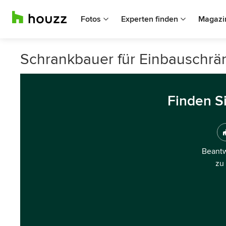
Fotos
Experten finden
Magazi
Schrankbauer für Einbauschränk
Finden S
Beantw
zu