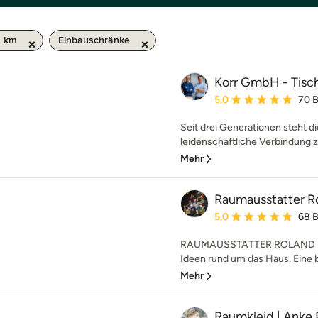
0 km
Einbauschränke
Korr GmbH - Tisch
Durchschnittliche Bewe
5,0
70 
Seit drei Generationen steht die
leidenschaftliche Verbindung z
Mehr
Raumausstatter Ro
Durchschnittliche Bewe
5,0
68 
RAUMAUSSTATTER ROLAND MÜLLE
Ideen rund um das Haus. Eine b
Mehr
Raumkleid | Anke 