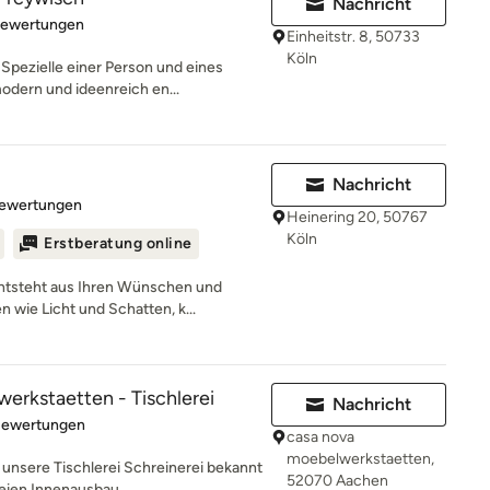
Nachricht
rtung: 4.9 von 5 Sternen
Bewertungen
Einheitstr. 8, 50733
Köln
Spezielle einer Person und eines
dern und ideenreich en...
Nachricht
rtung: 4.9 von 5 Sternen
Bewertungen
Heinering 20, 50767
Köln
Erstberatung online
ntsteht aus Ihren Wünschen und
 wie Licht und Schatten, k...
erkstaetten - Tischlerei
Nachricht
rtung: 5 von 5 Sternen
Bewertungen
casa nova
moebelwerkstaetten,
t unsere Tischlerei Schreinerei bekannt
52070 Aachen
ien Innenausbau...