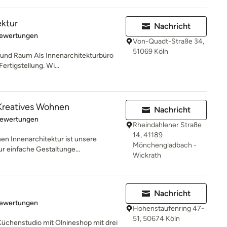
ektur
Nachricht
rtung: 4.9 von 5 Sternen
Bewertungen
Von-Quadt-Straße 34,
51069 Köln
und Raum Als Innenarchitekturbüro
ertigstellung. Wi...
eatives Wohnen
Nachricht
rtung: 5 von 5 Sternen
Bewertungen
Rheindahlener Straße
14, 41189
 Innenarchitektur ist unsere
Mönchengladbach -
ur einfache Gestaltunge...
Wickrath
Nachricht
rtung: 4.9 von 5 Sternen
Bewertungen
Hohenstaufenring 47-
51, 50674 Köln
Küchenstudio mit Olnineshop mit drei