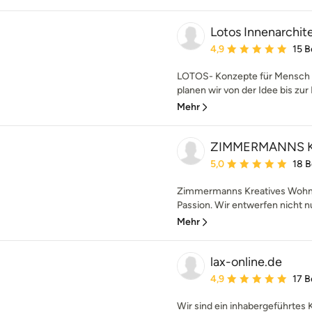
Lotos Innenarchit
Durchschnittliche Bewe
4,9
15 
LOTOS- Konzepte für Mensch 
planen wir von der Idee bis zur F
Mehr
ZIMMERMANNS Kr
Durchschnittliche Bewe
5,0
18 
Zimmermanns Kreatives Wohnen
Passion. Wir entwerfen nicht n
Mehr
lax-online.de
Durchschnittliche Bewe
4,9
17 
Wir sind ein inhabergeführtes 