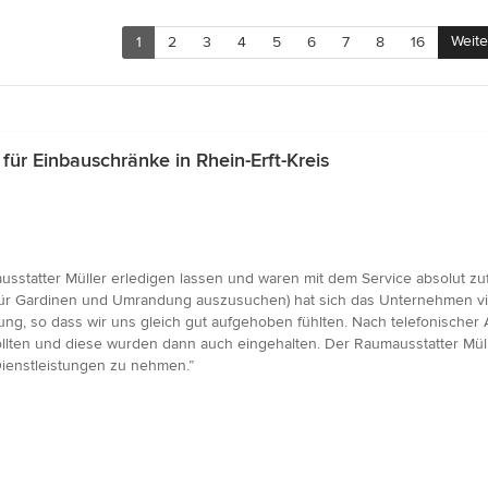
Weite
1
2
3
4
5
6
7
8
16
r Einbauschränke in Rhein-Erft-Kreis
sstatter Müller erledigen lassen und waren mit dem Service absolut zuf
ür Gardinen und Umrandung auszusuchen) hat sich das Unternehmen viel
tung, so dass wir uns gleich gut aufgehoben fühlten. Nach telefonische
 sollten und diese wurden dann auch eingehalten. Der Raumausstatter Mül
ienstleistungen zu nehmen.”