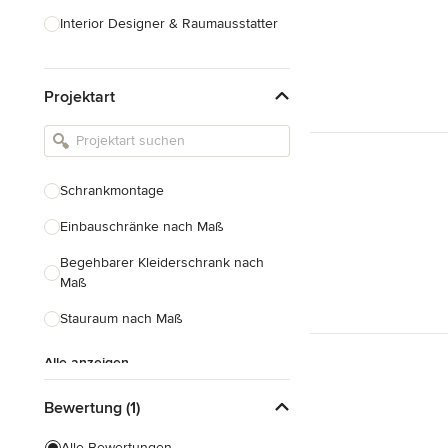
Interior Designer & Raumausstatter
Küchenplanung
Projektart
Landschaftsarchitekten
Armaturen & Sanitärbedarf
Beleuchtung
Schrankmontage
Einbauschränke
Einbauschränke nach Maß
Alle anzeigen
Begehbarer Kleiderschrank nach
Maß
Stauraum nach Maß
Alle anzeigen
Bewertung (1)
Alle Bewertungen