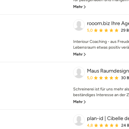
Mehr
rooom.biz Ihre Ag
Durchschnittliche Bewe
5,0
29 
Interiour Coaching - aus Freud
Lebensraum etwas positiv verä
Mehr
Maus Raumdesign 
Durchschnittliche Bewe
5,0
30 
Schreinerei ist für uns mehr al
beständiges Interesse an der Z
Mehr
plan-id | Cibelle 
Durchschnittliche Bewe
4,8
24 