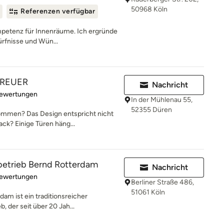
50968 Köln
Referenzen verfügbar
ompetenz für Innenräume. Ich ergründe
rfnisse und Wün...
REUER
Nachricht
rtung: 5 von 5 Sternen
Bewertungen
In der Mühlenau 55,
52355 Düren
ekommen? Das Design entspricht nicht
k? Einige Türen häng...
rbetrieb Bernd Rotterdam
Nachricht
rtung: 5 von 5 Sternen
Bewertungen
Berliner Straße 486,
51061 Köln
am ist ein traditionsreicher
, der seit über 20 Jah...