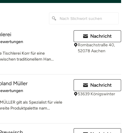
lerei
Nachricht
rtung: 5 von 5 Sternen
Bewertungen
Rombachstraße 40,
52078 Aachen
 Tischlerei Korr für eine
wischen traditionellem Han...
land Müller
Nachricht
rtung: 5 von 5 Sternen
Bewertungen
53639 Königswinter
R gilt als Spezialist für viele
reite Produktpalette nam...
Preywisch