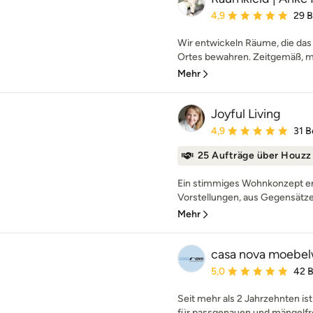
Durchschnittliche Bewe
4,9
29 
Wir entwickeln Räume, die das 
Ortes bewahren. Zeitgemäß, mo
Mehr
Joyful Living
Durchschnittliche Bewe
4,9
31 
25 Aufträge über Houzz
Ein stimmiges Wohnkonzept e
Vorstellungen, aus Gegensätzen
Mehr
casa nova moebelw
Durchschnittliche Bewe
5,0
42 
Seit mehr als 2 Jahrzehnten is
für passgenauen und mängelfre