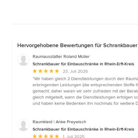
Hervorgehobene Bewertungen für Schrankbauer fü
Raumausstatter Roland Müller
Schrankbauer für Einbauschränke in Rhein-Erft-Kreis
Durchschnittliche
23. Juli 2026
Bewertung:
“Wir haben gleich 2 Dienstleistungen durch den Raumau
5
erbringenden Leistungen (die entsprechenden Stoffe f
von
gemacht, daher waren wir sehr zufrieden mit der Bera
5
gleich mitgeteilt, wann die Dienstleistungen erfolgen
Sternen
und haben keine Bedenken ihn nochmals für weitere D
Raumkleid | Anke Preywisch
Schrankbauer für Einbauschränke in Rhein-Erft-Kreis
Durchschnittliche
1. Juli 2025