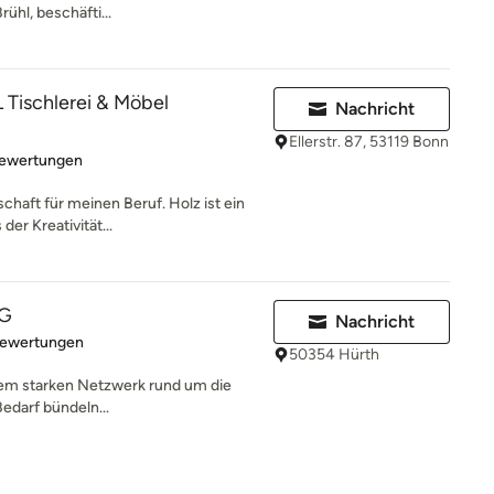
rühl, beschäfti...
ischlerei & Möbel
Nachricht
Ellerstr. 87, 53119 Bonn
rtung: 4.9 von 5 Sternen
Bewertungen
chaft für meinen Beruf. Holz ist ein
er Kreativität...
UG
Nachricht
rtung: 4.9 von 5 Sternen
Bewertungen
50354 Hürth
nem starken Netzwerk rund um die
edarf bündeln...