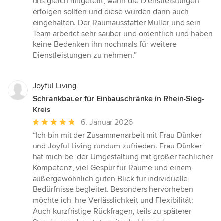
uns gleich mitgeteilt, wann die Dienstleistungen
erfolgen sollten und diese wurden dann auch
eingehalten. Der Raumausstatter Müller und sein
Team arbeitet sehr sauber und ordentlich und haben
keine Bedenken ihn nochmals für weitere
Dienstleistungen zu nehmen.”
Joyful Living
Schrankbauer für Einbauschränke in Rhein-Sieg-
Kreis
Durchschnittliche
6. Januar 2026
Bewertung:
“Ich bin mit der Zusammenarbeit mit Frau Dünker
5
und Joyful Living rundum zufrieden. Frau Dünker
von
hat mich bei der Umgestaltung mit großer fachlicher
5
Kompetenz, viel Gespür für Räume und einem
Sternen
außergewöhnlich guten Blick für individuelle
Bedürfnisse begleitet. Besonders hervorheben
möchte ich ihre Verlässlichkeit und Flexibilität:
Auch kurzfristige Rückfragen, teils zu späterer