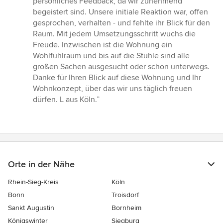
persönliches Feedback, da wir zunehmend
von
begeistert sind. Unsere initiale Reaktion war, offen
5
gesprochen, verhalten - und fehlte ihr Blick für den
Sternen
Raum. Mit jedem Umsetzungsschritt wuchs die
Freude. Inzwischen ist die Wohnung ein
Wohlfühlraum und bis auf die Stühle sind alle
großen Sachen ausgesucht oder schon unterwegs.
Danke für Ihren Blick auf diese Wohnung und Ihr
Wohnkonzept, über das wir uns täglich freuen
dürfen. L aus Köln.”
Orte in der Nähe
Rhein-Sieg-Kreis
Köln
Bonn
Troisdorf
Sankt Augustin
Bornheim
Königswinter
Siegburg