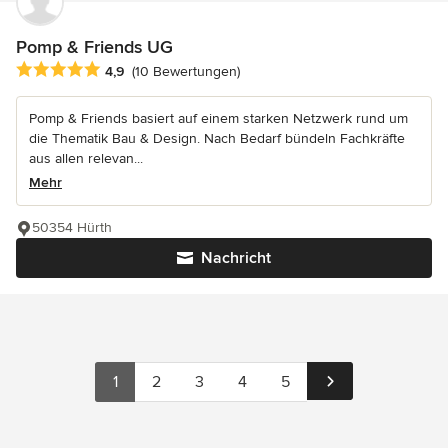
Pomp & Friends UG
Durchschnittliche Bewertung: 4.9 von 5 Sternen
4,9
(10 Bewertungen)
Pomp & Friends basiert auf einem starken Netzwerk rund um
die Thematik Bau & Design. Nach Bedarf bündeln Fachkräfte
aus allen relevan...
Mehr
50354 Hürth
Nachricht
1
2
3
4
5