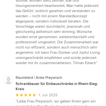
Stunde, wurden stets zeitnah, klar und
lösungsorientiert beantwortet. Man hatte jederzeit
das Gefühl, wirklich gesehen und verstanden zu
werden – nicht mit einem Standardkonzept
abgespeist, sondern individuell beraten. Die
Vorschläge waren durchdacht, praxisnah und
gleichzeitig ästhetisch sehr stimmig. Wünsche
wurden ernst genommen, weiterentwickelt und
professionell umgesetzt. Die Zusammenarbeit war
nicht nur effizient, sondern auch menschlich sehr
angenehm. Ich kann Frau Dünker und Joyful Living
uneingeschränkt empfehlen und würde jederzeit
wieder mit ihr zusammenarbeiten. Tilman Eibach”
Raumkleid | Anke Preywisch
Schrankbauer für Einbauschränke in Rhein-Sieg-
Kreis
Durchschnittliche
1. Juli 2025
Bewertung:
“Liebe Frau Preywisch, wir geben Ihnen gern ein
5