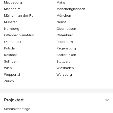
Magdeburg
Mainz
Mannheim
Mönchen­gladbach
Mülheim-an-der-Ruhr
München
Münster
Neuss
Nürnberg
Oberhausen
Offenbach-am-Main
Oldenburg
Osnabrück
Paderborn
Potsdam
Regensburg
Rostock
Saarbrücken
Solingen
Stuttgart
Wien
Wiesbaden
Wuppertal
Würzburg
Zürich
Projektart
Schrankmontage