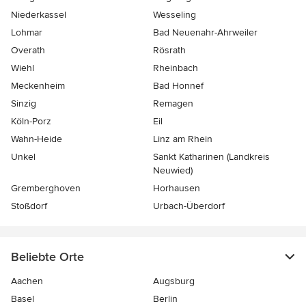
Niederkassel
Wesseling
Lohmar
Bad Neuenahr-Ahrweiler
Overath
Rösrath
Wiehl
Rheinbach
Meckenheim
Bad Honnef
Sinzig
Remagen
Köln-Porz
Eil
Wahn-Heide
Linz am Rhein
Unkel
Sankt Katharinen (Landkreis
Neuwied)
Gremberghoven
Horhausen
Stoßdorf
Urbach-Überdorf
Beliebte Orte
Aachen
Augsburg
Basel
Berlin