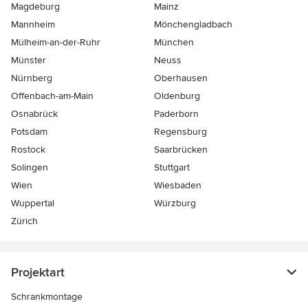
Magdeburg
Mainz
Mannheim
Mönchen­gladbach
Mülheim-an-der-Ruhr
München
Münster
Neuss
Nürnberg
Oberhausen
Offenbach-am-Main
Oldenburg
Osnabrück
Paderborn
Potsdam
Regensburg
Rostock
Saarbrücken
Solingen
Stuttgart
Wien
Wiesbaden
Wuppertal
Würzburg
Zürich
Projektart
Schrankmontage