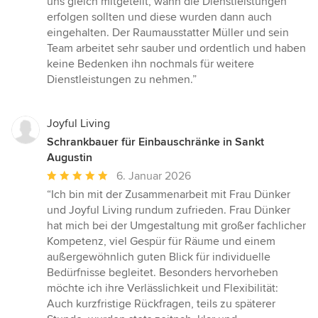
uns gleich mitgeteilt, wann die Dienstleistungen
erfolgen sollten und diese wurden dann auch
eingehalten. Der Raumausstatter Müller und sein
Team arbeitet sehr sauber und ordentlich und haben
keine Bedenken ihn nochmals für weitere
Dienstleistungen zu nehmen.”
Joyful Living
Schrankbauer für Einbauschränke in Sankt
Augustin
Durchschnittliche
6. Januar 2026
Bewertung:
“Ich bin mit der Zusammenarbeit mit Frau Dünker
5
und Joyful Living rundum zufrieden. Frau Dünker
von
hat mich bei der Umgestaltung mit großer fachlicher
5
Kompetenz, viel Gespür für Räume und einem
Sternen
außergewöhnlich guten Blick für individuelle
Bedürfnisse begleitet. Besonders hervorheben
möchte ich ihre Verlässlichkeit und Flexibilität:
Auch kurzfristige Rückfragen, teils zu späterer