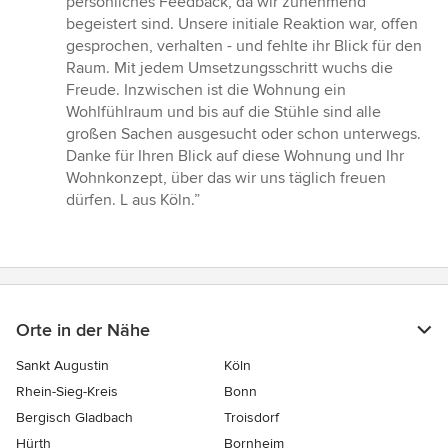
persönliches Feedback, da wir zunehmend
von
begeistert sind. Unsere initiale Reaktion war, offen
5
gesprochen, verhalten - und fehlte ihr Blick für den
Sternen
Raum. Mit jedem Umsetzungsschritt wuchs die
Freude. Inzwischen ist die Wohnung ein
Wohlfühlraum und bis auf die Stühle sind alle
großen Sachen ausgesucht oder schon unterwegs.
Danke für Ihren Blick auf diese Wohnung und Ihr
Wohnkonzept, über das wir uns täglich freuen
dürfen. L aus Köln.”
Orte in der Nähe
Sankt Augustin
Köln
Rhein-Sieg-Kreis
Bonn
Bergisch Gladbach
Troisdorf
Hürth
Bornheim