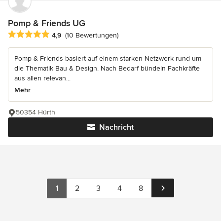
Pomp & Friends UG
Durchschnittliche Bewertung: 4.9 von 5 Sternen
4,9
(10 Bewertungen)
Pomp & Friends basiert auf einem starken Netzwerk rund um
die Thematik Bau & Design. Nach Bedarf bündeln Fachkräfte
aus allen relevan...
Mehr
50354 Hürth
Nachricht
1
2
3
4
8