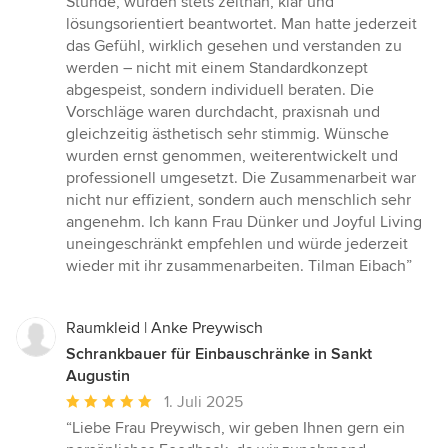
Stunde, wurden stets zeitnah, klar und
lösungsorientiert beantwortet. Man hatte jederzeit
das Gefühl, wirklich gesehen und verstanden zu
werden – nicht mit einem Standardkonzept
abgespeist, sondern individuell beraten. Die
Vorschläge waren durchdacht, praxisnah und
gleichzeitig ästhetisch sehr stimmig. Wünsche
wurden ernst genommen, weiterentwickelt und
professionell umgesetzt. Die Zusammenarbeit war
nicht nur effizient, sondern auch menschlich sehr
angenehm. Ich kann Frau Dünker und Joyful Living
uneingeschränkt empfehlen und würde jederzeit
wieder mit ihr zusammenarbeiten. Tilman Eibach”
Raumkleid | Anke Preywisch
Schrankbauer für Einbauschränke in Sankt
Augustin
Durchschnittliche
1. Juli 2025
Bewertung:
“Liebe Frau Preywisch, wir geben Ihnen gern ein
5