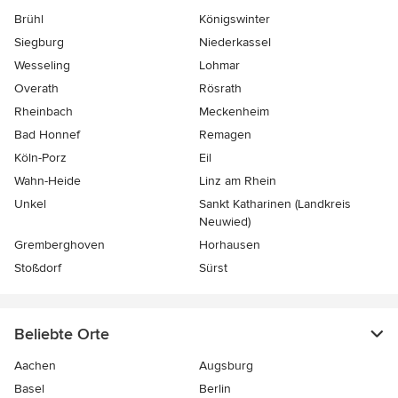
Brühl
Königswinter
Siegburg
Niederkassel
Wesseling
Lohmar
Overath
Rösrath
Rheinbach
Meckenheim
Bad Honnef
Remagen
Köln-Porz
Eil
Wahn-Heide
Linz am Rhein
Unkel
Sankt Katharinen (Landkreis
Neuwied)
Gremberghoven
Horhausen
Stoßdorf
Sürst
Beliebte Orte
Aachen
Augsburg
Basel
Berlin