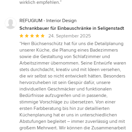
wirklich empfehlen.”
REFUGIUM - Interior Design
Schrankbauer für Einbauschränke in Seligenstadt
Durchschnittliche
24. September 2025
Bewertung:
“Herr Büchsenschütz hat für uns die Detailplanung
5
unserer Küche, die Planung eines Badezimmers
von
sowie die Gestaltung von Schlafzimmer und
5
Arbeitszimmer übernommen. Seine Entwürfe waren
Sternen
stets durchdacht, kreativ und mit Ideen versehen,
die wir selbst so nicht entwickelt hätten. Besonders
hervorzuheben ist sein Gespür dafür, unsere
individuellen Geschmäcker und funktionalen
Bedürfnisse aufzugreifen und in passende,
stimmige Vorschläge zu übersetzen. Von einer
ersten Farbberatung bis hin zur detaillierten
Küchenplanung hat er uns in unterschiedlichen
Abstufungen begleitet – immer zuverlässig und mit
großem Mehrwert. Wir können die Zusammenarbeit