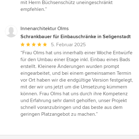
mit Herrn Büchsenschütz uneingeschränkt
empfehlen.”
Innenarchitektur Olms
Schrankbauer für Einbauschränke in Seligenstadt
Durchschnittliche
5. Februar 2025
Bewertung:
“Frau Olms hat uns innerhalb einer Woche Entwürfe
5
für den Umbau einer Etage inkl. Einbau eines Bads
von
erstellt. Kleinere Änderungen wurden prompt
5
eingearbeitet, und bei einem gemeinsamen Termin
Sternen
vor Ort haben wir die endgültige Version festgelegt,
mit der wir uns jetzt um die Umsetzung kümmern
können. Frau Olms hat uns durch ihre Kompetenz
und Erfahrung sehr damit geholfen, unser Projekt
schnell voranzubringen und das beste aus dem
geringen Platzangebot zu machen.”