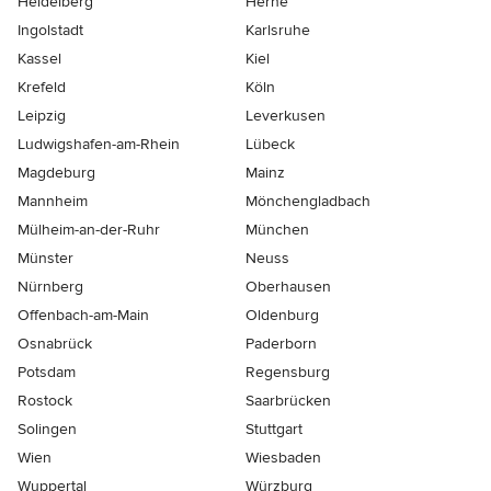
Heidelberg
Herne
Ingolstadt
Karlsruhe
Kassel
Kiel
Krefeld
Köln
Leipzig
Leverkusen
Ludwigshafen-am-Rhein
Lübeck
Magdeburg
Mainz
Mannheim
Mönchen­gladbach
Mülheim-an-der-Ruhr
München
Münster
Neuss
Nürnberg
Oberhausen
Offenbach-am-Main
Oldenburg
Osnabrück
Paderborn
Potsdam
Regensburg
Rostock
Saarbrücken
Solingen
Stuttgart
Wien
Wiesbaden
Wuppertal
Würzburg