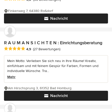
Finkenweg 7, 64380 Roßdorf
Nachricht
R A U M A N S I C H T E N : Einrichtungsberatung
Durchschnittliche Bewertung: 4.9 von 5 Sternen
4,9
(27 Bewertungen)
Mein Motto: Verlieben Sie sich neu in Ihre Räume! Kreativ,
einfühlsam und mit feinem Gespür für Farben, Formen und
individuelle Wünsche. Tra...
Mehr
Am Hirschsprung 3, 61352 Bad Homburg
Nachricht