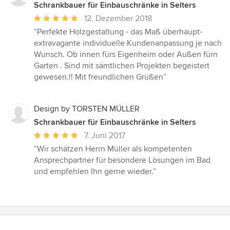
Schrankbauer für Einbauschränke in Selters
Durchschnittliche
12. Dezember 2018
Bewertung:
“Perfekte Holzgestaltung - das Maß überhaupt-
5
extravagante individuelle Kundenanpassung je nach
von
Wunsch. Ob innen fürs Eigenheim oder Außen fürn
5
Garten . Sind mit sämtlichen Projekten begeistert
Sternen
gewesen.!! Mit freundlichen Grüßen”
Design by TORSTEN MÜLLER
Schrankbauer für Einbauschränke in Selters
Durchschnittliche
7. Juni 2017
Bewertung:
“Wir schätzen Herrn Müller als kompetenten
5
Ansprechpartner für besondere Lösungen im Bad
von
und empfehlen Ihn gerne wieder.”
5
Sternen