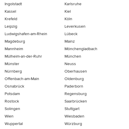
Ingolstadt
Karlsruhe
Kassel
Kiel
Krefeld
Köln
Leipzig
Leverkusen
Ludwigshafen-am-Rhein
Lübeck
Magdeburg
Mainz
Mannheim
Mönchen­gladbach
Mülheim-an-der-Ruhr
München
Münster
Neuss
Nürnberg
Oberhausen
Offenbach-am-Main
Oldenburg
Osnabrück
Paderborn
Potsdam
Regensburg
Rostock
Saarbrücken
Solingen
Stuttgart
Wien
Wiesbaden
Wuppertal
Würzburg