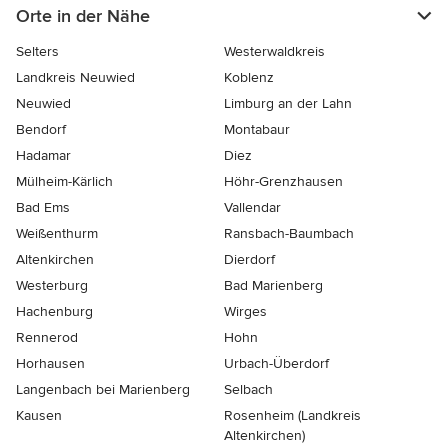
Orte in der Nähe
Selters
Westerwaldkreis
Landkreis Neuwied
Koblenz
Neuwied
Limburg an der Lahn
Bendorf
Montabaur
Hadamar
Diez
Mülheim-Kärlich
Höhr-Grenzhausen
Bad Ems
Vallendar
Weißenthurm
Ransbach-Baumbach
Altenkirchen
Dierdorf
Westerburg
Bad Marienberg
Hachenburg
Wirges
Rennerod
Hohn
Horhausen
Urbach-Überdorf
Langenbach bei Marienberg
Selbach
Kausen
Rosenheim (Landkreis
Altenkirchen)