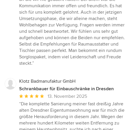
Kommunikation immer offen und freundlich. Es hat
sich für uns komplett gelohnt. Auch in der jetzigen
Umsetzungsphase, die wir alleine machen, steht
Wohlbehagen zur Verfügung. Fragen werden immer
und schnell beantwortet. Wir fühlen uns sehr gut
aufgehoben und können die Beiden nur empfehlen.
Selbst die Empfehlungen für Raumausstatter und
Tischler passen perfekt. Man bekommt ein rundum
Sorglospaket, indem viel Leidenschaft und Freude
steckt.”
Klotz Badmanufaktur GmbH
Schrankbauer für Einbauschränke in Dresden
Durchschnittliche
13. November 2025
Bewertung:
“Die komplette Sanierung meiner fast dreißig Jahre
5
alten Dresdner Eigentumswohnung war für mich die
von
größte Herausforderung in diesem Jahr. Wegen der
5
mehrere hundert Kilometer weiten Entfernung zu
Sternen
meinem Hauptwohnsitz, suchte ich nach einer