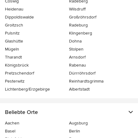
Coswig
Radeberg
Heidenau
Wilsdruff
Dippoldiswalde
Großröhrsdorf
Groitzsch
Radeburg
Pulsnitz
Klingenberg
Glashütte
Dohna
Mügeln
Stolpen
Tharandt
Arnsdorf
Königsbrück
Rabenau
Pretzschendorf
Dürrröhrsdorf
Pesterwitz
Reinhardtsgrimma
Lichtenberg/Erzgebirge
Albertstadt
Beliebte Orte
Aachen
Augsburg
Basel
Berlin