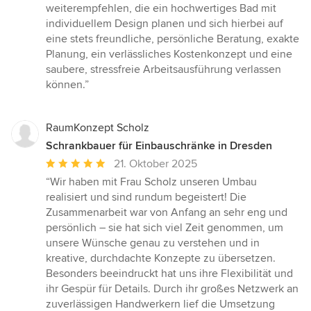
weiterempfehlen, die ein hochwertiges Bad mit
individuellem Design planen und sich hierbei auf
eine stets freundliche, persönliche Beratung, exakte
Planung, ein verlässliches Kostenkonzept und eine
saubere, stressfreie Arbeitsausführung verlassen
können.”
RaumKonzept Scholz
Schrankbauer für Einbauschränke in Dresden
Durchschnittliche
21. Oktober 2025
Bewertung:
“Wir haben mit Frau Scholz unseren Umbau
5
realisiert und sind rundum begeistert! Die
von
Zusammenarbeit war von Anfang an sehr eng und
5
persönlich – sie hat sich viel Zeit genommen, um
Sternen
unsere Wünsche genau zu verstehen und in
kreative, durchdachte Konzepte zu übersetzen.
Besonders beeindruckt hat uns ihre Flexibilität und
ihr Gespür für Details. Durch ihr großes Netzwerk an
zuverlässigen Handwerkern lief die Umsetzung