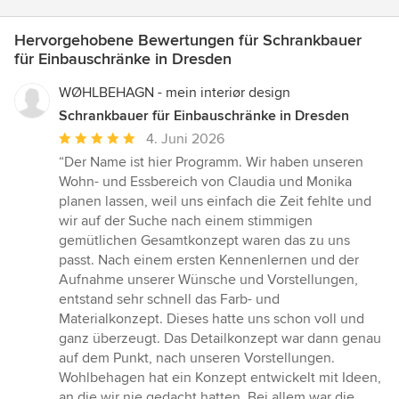
Hervorgehobene Bewertungen für Schrankbauer
für Einbauschränke in Dresden
WØHLBEHAGN - mein interiør design
Schrankbauer für Einbauschränke in Dresden
Durchschnittliche
4. Juni 2026
Bewertung:
“Der Name ist hier Programm. Wir haben unseren
5
Wohn- und Essbereich von Claudia und Monika
von
planen lassen, weil uns einfach die Zeit fehlte und
5
wir auf der Suche nach einem stimmigen
Sternen
gemütlichen Gesamtkonzept waren das zu uns
passt. Nach einem ersten Kennenlernen und der
Aufnahme unserer Wünsche und Vorstellungen,
entstand sehr schnell das Farb- und
Materialkonzept. Dieses hatte uns schon voll und
ganz überzeugt. Das Detailkonzept war dann genau
auf dem Punkt, nach unseren Vorstellungen.
Wohlbehagen hat ein Konzept entwickelt mit Ideen,
an die wir nie gedacht hatten. Bei allem war die