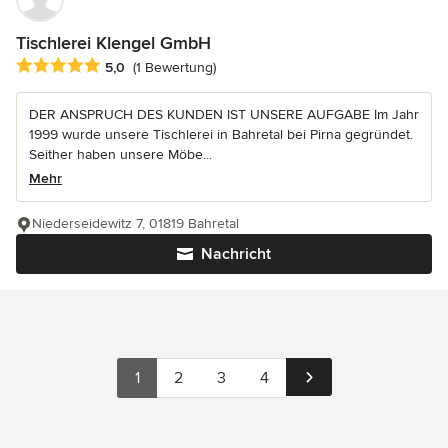
Tischlerei Klengel GmbH
Durchschnittliche Bewertung: 5 von 5 Sternen
5,0
(1 Bewertung)
DER ANSPRUCH DES KUNDEN IST UNSERE AUFGABE Im Jahr
1999 wurde unsere Tischlerei in Bahretal bei Pirna gegründet.
Seither haben unsere Möbe...
Mehr
Niederseidewitz 7, 01819 Bahretal
Nachricht
1
2
3
4