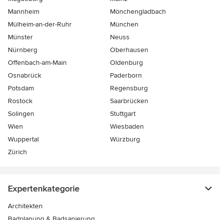
Mannheim
Mönchen­gladbach
Mülheim-an-der-Ruhr
München
Münster
Neuss
Nürnberg
Oberhausen
Offenbach-am-Main
Oldenburg
Osnabrück
Paderborn
Potsdam
Regensburg
Rostock
Saarbrücken
Solingen
Stuttgart
Wien
Wiesbaden
Wuppertal
Würzburg
Zürich
Expertenkategorie
Architekten
Badplanung & Badsanierung