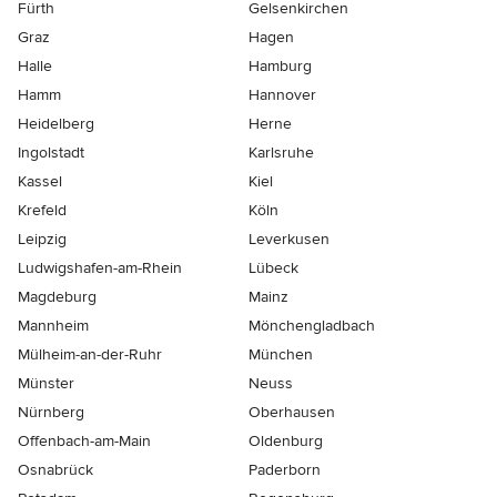
Fürth
Gelsenkirchen
Graz
Hagen
Halle
Hamburg
Hamm
Hannover
Heidelberg
Herne
Ingolstadt
Karlsruhe
Kassel
Kiel
Krefeld
Köln
Leipzig
Leverkusen
Ludwigshafen-am-Rhein
Lübeck
Magdeburg
Mainz
Mannheim
Mönchen­gladbach
Mülheim-an-der-Ruhr
München
Münster
Neuss
Nürnberg
Oberhausen
Offenbach-am-Main
Oldenburg
Osnabrück
Paderborn