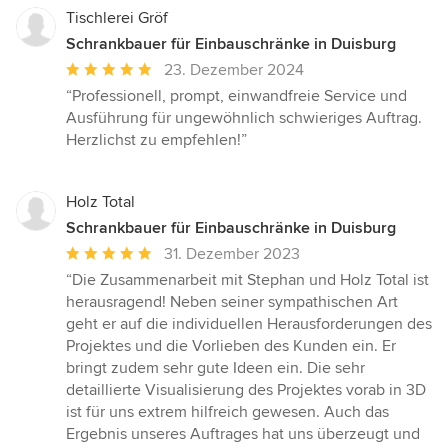
Tischlerei Gröf
Schrankbauer für Einbauschränke in Duisburg
Durchschnittliche
23. Dezember 2024
Bewertung:
“Professionell, prompt, einwandfreie Service und
5
Ausführung für ungewöhnlich schwieriges Auftrag.
von
Herzlichst zu empfehlen!”
5
Sternen
Holz Total
Schrankbauer für Einbauschränke in Duisburg
Durchschnittliche
31. Dezember 2023
Bewertung:
“Die Zusammenarbeit mit Stephan und Holz Total ist
5
herausragend! Neben seiner sympathischen Art
von
geht er auf die individuellen Herausforderungen des
5
Projektes und die Vorlieben des Kunden ein. Er
Sternen
bringt zudem sehr gute Ideen ein. Die sehr
detaillierte Visualisierung des Projektes vorab in 3D
ist für uns extrem hilfreich gewesen. Auch das
Ergebnis unseres Auftrages hat uns überzeugt und