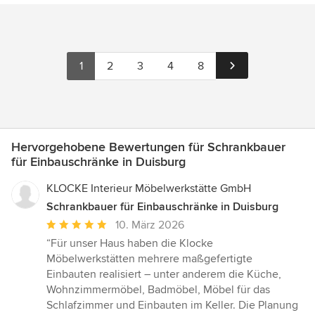
1
2
3
4
8
Hervorgehobene Bewertungen für Schrankbauer
für Einbauschränke in Duisburg
KLOCKE Interieur Möbelwerkstätte GmbH
Schrankbauer für Einbauschränke in Duisburg
Durchschnittliche
10. März 2026
Bewertung:
“Für unser Haus haben die Klocke
5
Möbelwerkstätten mehrere maßgefertigte
von
Einbauten realisiert – unter anderem die Küche,
5
Wohnzimmermöbel, Badmöbel, Möbel für das
Sternen
Schlafzimmer und Einbauten im Keller. Die Planung