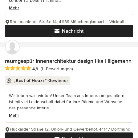
sondern arbeiten mit Ihne...
Mehr
Rheindahlener Straße 14, 41189 Mönchengladbach - Wickrath
Nachricht
raumgespür innenarchitektur design Ilka Hilgemann
Durchschnittliche Bewertung: 4.9 von 5 Sternen
4,9
(11 Bewertungen)
„Best of Houzz“-Gewinner
Wir lieben was wir tun! Unser Team aus Innenraumgestaltern
ist mit viel Leidenschaft dabei für Ihre Räume und Wünsche
das passende Interie...
Mehr
Huckarder Straße 12, Union- und Gewerbehof, 44147 Dortmund