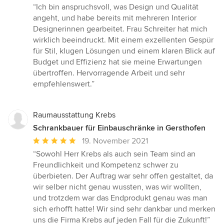
Bewertung:
“Ich bin anspruchsvoll, was Design und Qualität
5
angeht, und habe bereits mit mehreren Interior
von
Designerinnen gearbeitet. Frau Schreiter hat mich
5
wirklich beeindruckt. Mit einem exzellenten Gespür
Sternen
für Stil, klugen Lösungen und einem klaren Blick auf
Budget und Effizienz hat sie meine Erwartungen
übertroffen. Hervorragende Arbeit und sehr
empfehlenswert.”
Raumausstattung Krebs
Schrankbauer für Einbauschränke in Gersthofen
Durchschnittliche
19. November 2021
Bewertung:
“Sowohl Herr Krebs als auch sein Team sind an
5
Freundlichkeit und Kompetenz schwer zu
von
überbieten. Der Auftrag war sehr offen gestaltet, da
5
wir selber nicht genau wussten, was wir wollten,
Sternen
und trotzdem war das Endprodukt genau was man
sich erhofft hatte! Wir sind sehr dankbar und merken
uns die Firma Krebs auf jeden Fall für die Zukunft!”