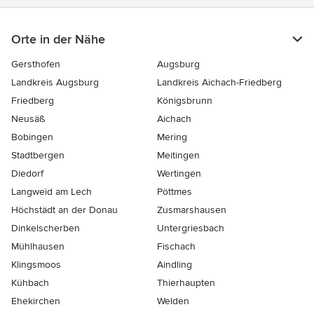
Orte in der Nähe
Gersthofen
Augsburg
Landkreis Augsburg
Landkreis Aichach-Friedberg
Friedberg
Königsbrunn
Neusäß
Aichach
Bobingen
Mering
Stadtbergen
Meitingen
Diedorf
Wertingen
Langweid am Lech
Pöttmes
Höchstädt an der Donau
Zusmarshausen
Dinkelscherben
Untergriesbach
Mühlhausen
Fischach
Klingsmoos
Aindling
Kühbach
Thierhaupten
Ehekirchen
Welden