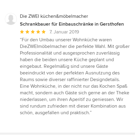
Die ZWEI küchen&möbelmacher
Schrankbauer für Einbauschränke in Gersthofen
Durchschnittliche
7. Januar 2019
Bewertung:
“Für den Umbau unserer Wohnküche waren
5
DieZWEImöbelmacher die perfekte Wahl. Mit großer
von
Professionalität und ausgesprochen zuverlässig
5
haben die beiden unsere Küche geplant und
Sternen
eingebaut. Regelmäßig sind unsere Gäste
beeindruckt von der perfekten Ausnutzung des
Raums sowie diverser raffinierter Designdetails.
Eine Wohnküche, in der nicht nur das Kochen Spaß
macht, sondern auch Gäste sich gerne an der Theke
niederlassen, um ihren Aperitif zu geniessen. Wir
sind rundum zufrieden mit dieser Kombination aus
schön, ausgefallen und praktisch.”