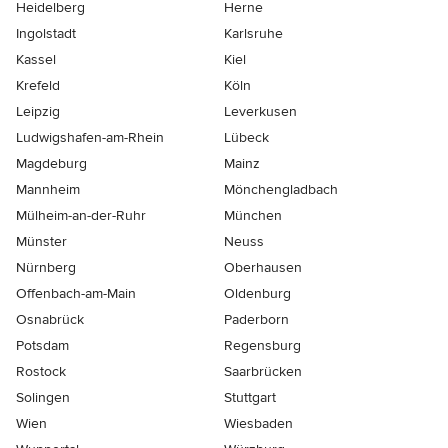
Heidelberg
Herne
Ingolstadt
Karlsruhe
Kassel
Kiel
Krefeld
Köln
Leipzig
Leverkusen
Ludwigshafen-am-Rhein
Lübeck
Magdeburg
Mainz
Mannheim
Mönchen­gladbach
Mülheim-an-der-Ruhr
München
Münster
Neuss
Nürnberg
Oberhausen
Offenbach-am-Main
Oldenburg
Osnabrück
Paderborn
Potsdam
Regensburg
Rostock
Saarbrücken
Solingen
Stuttgart
Wien
Wiesbaden