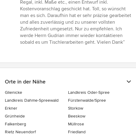
Sternen
Regal, inkl. Maße etc., einen Entwurf inkl.
Kostenvoranschlag geschickt hat. Toll, so wünscht
man es sich. Daraufhin hat er sehr präzise gearbeitet
und alles zuverlässig und zu unserer vollsten
Zufriedenheit umgesetzt. Nur zu empfehlen. Ich
werde Herrn Gudrian immer wieder kontaktieren
sobald es um Tischlerarbeiten geht. Vielen Dank”
Orte in der Nähe
Glienicke
Landkreis Oder-Spree
Landkreis Dahme-Spreewald
Fürstenwalde/Spree
Erkner
Storkow
Grünheide
Beeskow
Falkenberg
Müllrose
Rietz Neuendorf
Friedland