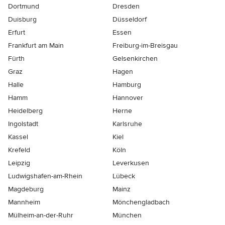
Dortmund
Dresden
Duisburg
Düsseldorf
Erfurt
Essen
Frankfurt am Main
Freiburg-im-Breisgau
Fürth
Gelsenkirchen
Graz
Hagen
Halle
Hamburg
Hamm
Hannover
Heidelberg
Herne
Ingolstadt
Karlsruhe
Kassel
Kiel
Krefeld
Köln
Leipzig
Leverkusen
Ludwigshafen-am-Rhein
Lübeck
Magdeburg
Mainz
Mannheim
Mönchen­gladbach
Mülheim-an-der-Ruhr
München