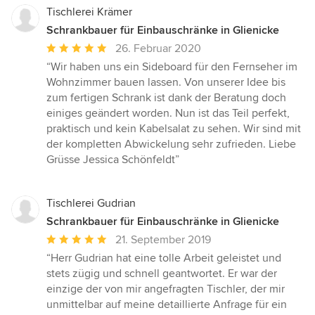
Tischlerei Krämer
Schrankbauer für Einbauschränke in Glienicke
Durchschnittliche
26. Februar 2020
Bewertung:
“Wir haben uns ein Sideboard für den Fernseher im
5
Wohnzimmer bauen lassen. Von unserer Idee bis
von
zum fertigen Schrank ist dank der Beratung doch
5
einiges geändert worden. Nun ist das Teil perfekt,
Sternen
praktisch und kein Kabelsalat zu sehen. Wir sind mit
der kompletten Abwickelung sehr zufrieden. Liebe
Grüsse Jessica Schönfeldt”
Tischlerei Gudrian
Schrankbauer für Einbauschränke in Glienicke
Durchschnittliche
21. September 2019
Bewertung:
“Herr Gudrian hat eine tolle Arbeit geleistet und
5
stets zügig und schnell geantwortet. Er war der
von
einzige der von mir angefragten Tischler, der mir
5
unmittelbar auf meine detaillierte Anfrage für ein