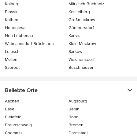
Kolberg
Märkisch Buchholz
Blossin
Kesselberg
Köthen
Großmuckrow
Hohenjesar
Günthersdorf
Neu Lübbenau
Karras
Wittmannsdorf-Brückchen
Klein Muckrow
Leibsch
Sarkow
Möllen
Weichensdorf
Sabrodt
Buschhäuser
Beliebte Orte
Aachen
Augsburg
Basel
Berlin
Bielefeld
Bonn
Braunschweig
Bremen
Chemnitz
Darmstadt