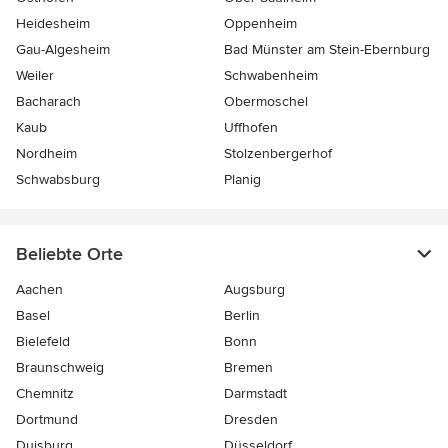
Heidesheim
Oppenheim
Gau-Algesheim
Bad Münster am Stein-Ebernburg
Weiler
Schwabenheim
Bacharach
Obermoschel
Kaub
Uffhofen
Nordheim
Stolzenbergerhof
Schwabsburg
Planig
Beliebte Orte
Aachen
Augsburg
Basel
Berlin
Bielefeld
Bonn
Braunschweig
Bremen
Chemnitz
Darmstadt
Dortmund
Dresden
Duisburg
Düsseldorf