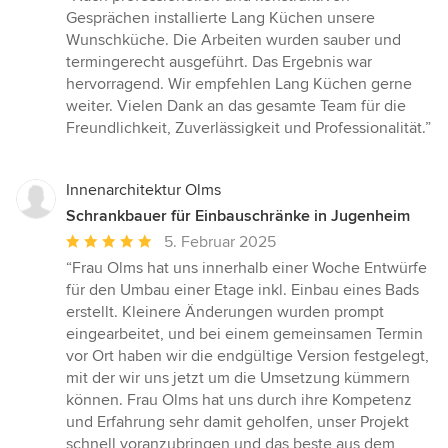
5
Gesprächen installierte Lang Küchen unsere
von
Wunschküche. Die Arbeiten wurden sauber und
5
termingerecht ausgeführt. Das Ergebnis war
Sternen
hervorragend. Wir empfehlen Lang Küchen gerne
weiter. Vielen Dank an das gesamte Team für die
Freundlichkeit, Zuverlässigkeit und Professionalität.”
Innenarchitektur Olms
Schrankbauer für Einbauschränke in Jugenheim
Durchschnittliche
5. Februar 2025
Bewertung:
“Frau Olms hat uns innerhalb einer Woche Entwürfe
5
für den Umbau einer Etage inkl. Einbau eines Bads
von
erstellt. Kleinere Änderungen wurden prompt
5
eingearbeitet, und bei einem gemeinsamen Termin
Sternen
vor Ort haben wir die endgültige Version festgelegt,
mit der wir uns jetzt um die Umsetzung kümmern
können. Frau Olms hat uns durch ihre Kompetenz
und Erfahrung sehr damit geholfen, unser Projekt
schnell voranzubringen und das beste aus dem