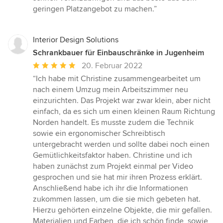
geringen Platzangebot zu machen.”
Interior Design Solutions
Schrankbauer für Einbauschränke in Jugenheim
Durchschnittliche
20. Februar 2022
Bewertung:
“Ich habe mit Christine zusammengearbeitet um
5
nach einem Umzug mein Arbeitszimmer neu
von
einzurichten. Das Projekt war zwar klein, aber nicht
5
einfach, da es sich um einen kleinen Raum Richtung
Sternen
Norden handelt. Es musste zudem die Technik
sowie ein ergonomischer Schreibtisch
untergebracht werden und sollte dabei noch einen
Gemütlichkeitsfaktor haben. Christine und ich
haben zunächst zum Projekt einmal per Video
gesprochen und sie hat mir ihren Prozess erklärt.
Anschließend habe ich ihr die Informationen
zukommen lassen, um die sie mich gebeten hat.
Hierzu gehörten einzelne Objekte, die mir gefallen.
Materialien und Farben, die ich schön finde, sowie