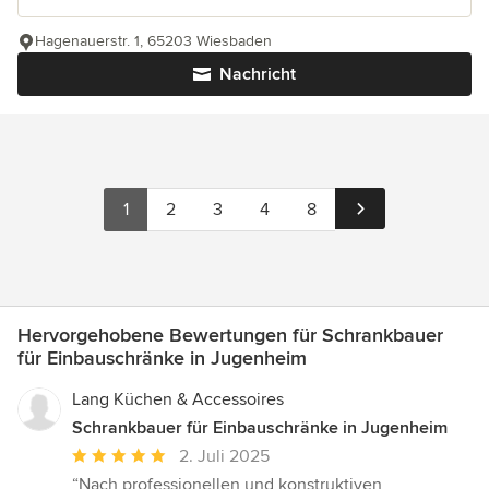
Hagenauerstr. 1, 65203 Wiesbaden
Nachricht
1
2
3
4
8
Hervorgehobene Bewertungen für Schrankbauer
für Einbauschränke in Jugenheim
Lang Küchen & Accessoires
Schrankbauer für Einbauschränke in Jugenheim
Durchschnittliche
2. Juli 2025
Bewertung:
“Nach professionellen und konstruktiven