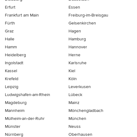
Erfurt
Essen
Frankfurt am Main
Freiburg-im-Breisgau
Fürth
Gelsenkirchen
Graz
Hagen
Halle
Hamburg
Hamm
Hannover
Heidelberg
Herne
Ingolstadt
Karlsruhe
Kassel
Kiel
Krefeld
Köln
Leipzig
Leverkusen
Ludwigshafen-am-Rhein
Lübeck
Magdeburg
Mainz
Mannheim
Mönchen­gladbach
Mülheim-an-der-Ruhr
München
Münster
Neuss
Nürnberg
Oberhausen