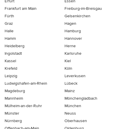
Erfurt
Essen
Frankfurt am Main
Freiburg-im-Breisgau
Fürth
Gelsenkirchen
Graz
Hagen
Halle
Hamburg
Hamm
Hannover
Heidelberg
Herne
Ingolstadt
Karlsruhe
Kassel
Kiel
Krefeld
Köln
Leipzig
Leverkusen
Ludwigshafen-am-Rhein
Lübeck
Magdeburg
Mainz
Mannheim
Mönchen­gladbach
Mülheim-an-der-Ruhr
München
Münster
Neuss
Nürnberg
Oberhausen
Offenbach-am-Main
Oldenburg