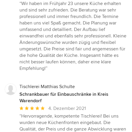
Bewertung:
“Wir haben im Frühjahr 23 unsere Küche erhalten
5
und sind sehr zufrieden. Die Beratung war sehr
von
professionell und immer freundlich. Die Termine
5
haben uns viel Spaß gemacht. Die Planung war
Sternen
umfassend und detailliert. Der Aufbau lief
einwandfrei und ebenfalls sehr professionell. Kleine
Änderungswünsche wurden zügig und flexibel
umgesetzt. Die Preise sind fair und angemessen für
die hohe Qualität der Küche. Insgesamt hätte es
nicht besser laufen können, daher eine klare
Empfehlung!”
Tischlerei Matthias Schulte
Schrankbauer für Einbauschränke in Kreis
Warendorf
Durchschnittliche
4. Dezember 2021
Bewertung:
“Hervorragende, kompetente Tischlerei! Bei uns
5
wurden neue Küchenfronten eingebaut. Die
von
Qualität, der Preis und die ganze Abwicklung waren