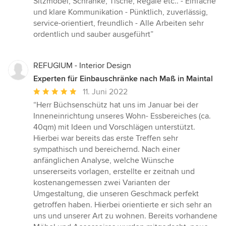
Sitzmöbel, Schränke, Tische, Regale etc.. - Einfache
und klare Kommunikation - Pünktlich, zuverlässig,
service-orientiert, freundlich - Alle Arbeiten sehr
ordentlich und sauber ausgeführt”
REFUGIUM - Interior Design
Experten für Einbauschränke nach Maß in Maintal
Durchschnittliche
11. Juni 2022
Bewertung:
“Herr Büchsenschütz hat uns im Januar bei der
5
Inneneinrichtung unseres Wohn- Essbereiches (ca.
von
40qm) mit Ideen und Vorschlägen unterstützt.
5
Hierbei war bereits das erste Treffen sehr
Sternen
sympathisch und bereichernd. Nach einer
anfänglichen Analyse, welche Wünsche
unsererseits vorlagen, erstellte er zeitnah und
kostenangemessen zwei Varianten der
Umgestaltung, die unseren Geschmack perfekt
getroffen haben. Hierbei orientierte er sich sehr an
uns und unserer Art zu wohnen. Bereits vorhandene