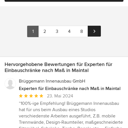
1
2
3
4
8
Hervorgehobene Bewertungen für Experten für
Einbauschränke nach Maß in Maintal
Brüggemann Innenausbau GmbH
Experten für Einbauschränke nach Maß in Maintal
Durchschnittliche
23. Mai 2024
Bewertung:
“100%-ige Empfehlung! Brüggemann Innenausbau
5
hat für uns beim Ausbau eines Studios
von
verschiedenste Arbeiten ausgeführt, Z.B. mobile
5
Trennwände, Design-Raumteiler, maßgeschneiderte
Sternen