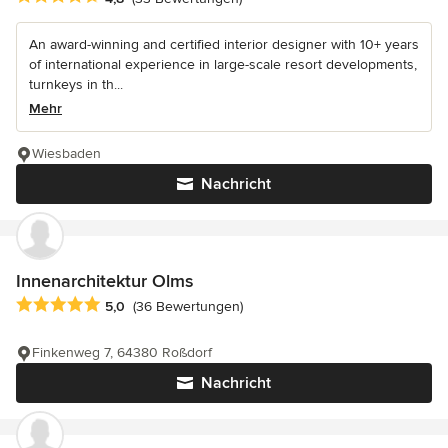
An award-winning and certified interior designer with 10+ years
of international experience in large-scale resort developments,
turnkeys in th...
Mehr
Wiesbaden
Nachricht
Innenarchitektur Olms
Durchschnittliche Bewertung: 5 von 5 Sternen
5,0
(36 Bewertungen)
Finkenweg 7, 64380 Roßdorf
Nachricht