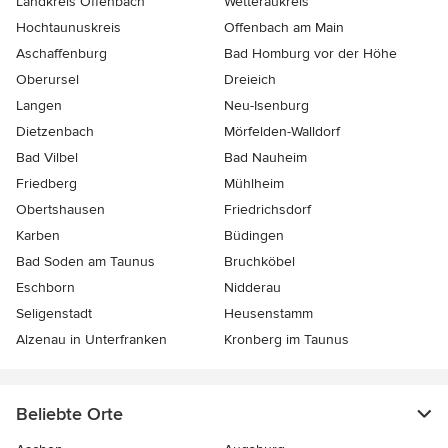
Landkreis Offenbach
Wetteraukreis
Hochtaunuskreis
Offenbach am Main
Aschaffenburg
Bad Homburg vor der Höhe
Oberursel
Dreieich
Langen
Neu-Isenburg
Dietzenbach
Mörfelden-Walldorf
Bad Vilbel
Bad Nauheim
Friedberg
Mühlheim
Obertshausen
Friedrichsdorf
Karben
Büdingen
Bad Soden am Taunus
Bruchköbel
Eschborn
Nidderau
Seligenstadt
Heusenstamm
Alzenau in Unterfranken
Kronberg im Taunus
Beliebte Orte