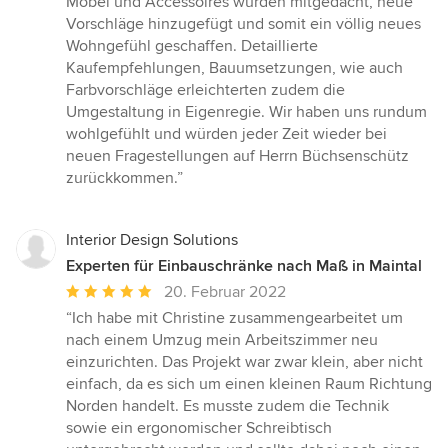
Möbel und Accessoires wurden mitgedacht, neue
Vorschläge hinzugefügt und somit ein völlig neues
Wohngefühl geschaffen. Detaillierte
Kaufempfehlungen, Bauumsetzungen, wie auch
Farbvorschläge erleichterten zudem die
Umgestaltung in Eigenregie. Wir haben uns rundum
wohlgefühlt und würden jeder Zeit wieder bei
neuen Fragestellungen auf Herrn Büchsenschütz
zurückkommen.”
Interior Design Solutions
Experten für Einbauschränke nach Maß in Maintal
Durchschnittliche
20. Februar 2022
Bewertung:
“Ich habe mit Christine zusammengearbeitet um
5
nach einem Umzug mein Arbeitszimmer neu
von
einzurichten. Das Projekt war zwar klein, aber nicht
5
einfach, da es sich um einen kleinen Raum Richtung
Sternen
Norden handelt. Es musste zudem die Technik
sowie ein ergonomischer Schreibtisch