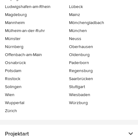
Ludwigshafen-am-Rhein
Lübeck
Magdeburg
Mainz
Mannheim
Mönchen­gladbach
Mülheim-an-der-Ruhr
München
Münster
Neuss
Nürnberg
Oberhausen
Offenbach-am-Main
Oldenburg
Osnabrück
Paderborn
Potsdam
Regensburg
Rostock
Saarbrücken
Solingen
Stuttgart
Wien
Wiesbaden
Wuppertal
Würzburg
Zürich
Projektart