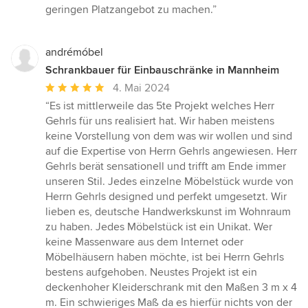
geringen Platzangebot zu machen.”
andrémóbel
Schrankbauer für Einbauschränke in Mannheim
Durchschnittliche
4. Mai 2024
Bewertung:
“Es ist mittlerweile das 5te Projekt welches Herr
5
Gehrls für uns realisiert hat. Wir haben meistens
von
keine Vorstellung von dem was wir wollen und sind
5
auf die Expertise von Herrn Gehrls angewiesen. Herr
Sternen
Gehrls berät sensationell und trifft am Ende immer
unseren Stil. Jedes einzelne Möbelstück wurde von
Herrn Gehrls designed und perfekt umgesetzt. Wir
lieben es, deutsche Handwerkskunst im Wohnraum
zu haben. Jedes Möbelstück ist ein Unikat. Wer
keine Massenware aus dem Internet oder
Möbelhäusern haben möchte, ist bei Herrn Gehrls
bestens aufgehoben. Neustes Projekt ist ein
deckenhoher Kleiderschrank mit den Maßen 3 m x 4
m. Ein schwieriges Maß da es hierfür nichts von der