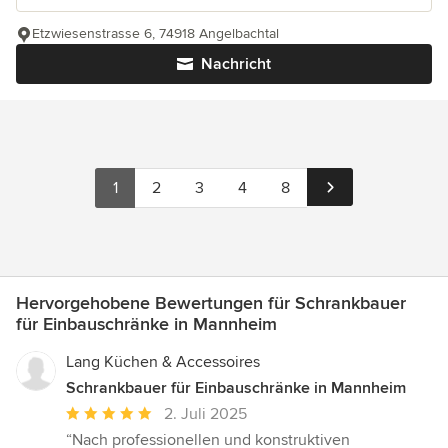
Etzwiesenstrasse 6, 74918 Angelbachtal
Nachricht
1
2
3
4
8
Hervorgehobene Bewertungen für Schrankbauer
für Einbauschränke in Mannheim
Lang Küchen & Accessoires
Schrankbauer für Einbauschränke in Mannheim
Durchschnittliche
2. Juli 2025
Bewertung:
“Nach professionellen und konstruktiven