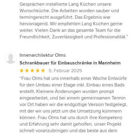
5
Gesprächen installierte Lang Küchen unsere
von
Wunschküche. Die Arbeiten wurden sauber und
5
termingerecht ausgeführt. Das Ergebnis war
Sternen
hervorragend. Wir empfehlen Lang Küchen gerne
weiter. Vielen Dank an das gesamte Team für die
Freundlichkeit, Zuverlässigkeit und Professionalität.”
Innenarchitektur Olms
Schrankbauer für Einbauschränke in Mannheim
Durchschnittliche
5. Februar 2025
Bewertung:
“Frau Olms hat uns innerhalb einer Woche Entwürfe
5
für den Umbau einer Etage inkl. Einbau eines Bads
von
erstellt. Kleinere Änderungen wurden prompt
5
eingearbeitet, und bei einem gemeinsamen Termin
Sternen
vor Ort haben wir die endgültige Version festgelegt,
mit der wir uns jetzt um die Umsetzung kümmern
können. Frau Olms hat uns durch ihre Kompetenz
und Erfahrung sehr damit geholfen, unser Projekt
schnell voranzubringen und das beste aus dem