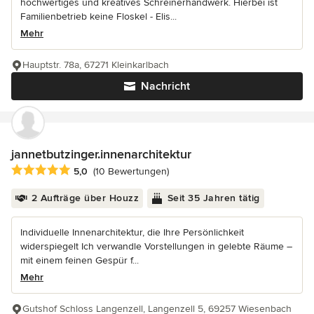
hochwertiges und kreatives Schreinerhandwerk. Hierbei ist
Familienbetrieb keine Floskel - Elis...
Mehr
Hauptstr. 78a, 67271 Kleinkarlbach
Nachricht
jannetbutzinger.innenarchitektur
Durchschnittliche Bewertung: 5 von 5 Sternen
5,0
(10 Bewertungen)
2 Aufträge über Houzz
Seit 35 Jahren tätig
Individuelle Innenarchitektur, die Ihre Persönlichkeit
widerspiegelt Ich verwandle Vorstellungen in gelebte Räume –
mit einem feinen Gespür f...
Mehr
Gutshof Schloss Langenzell, Langenzell 5, 69257 Wiesenbach