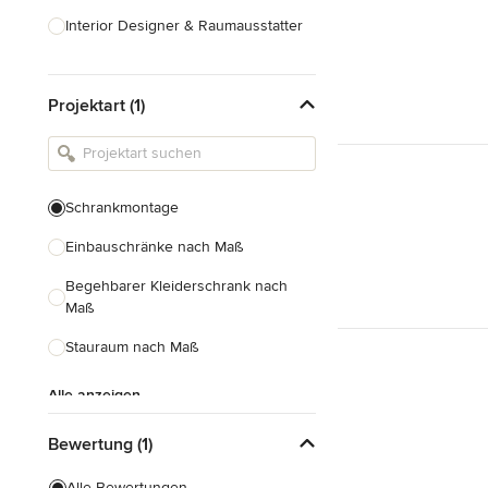
Interior Designer & Raumausstatter
Küchenplanung
Projektart (1)
Landschaftsarchitekten
Armaturen & Sanitärbedarf
Beleuchtung
Schrankmontage
Einbauschränke
Einbauschränke nach Maß
Alle anzeigen
Begehbarer Kleiderschrank nach
Maß
Stauraum nach Maß
Alle anzeigen
Bewertung (1)
Alle Bewertungen