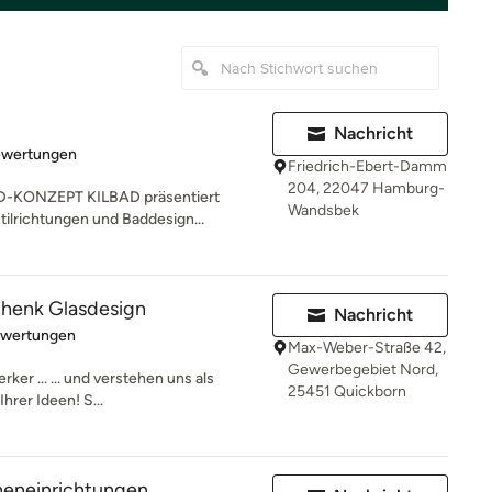
Nachricht
rtung: 5 von 5 Sternen
ewertungen
Friedrich-Ebert-Damm
204, 22047 Hamburg-
-KONZEPT KILBAD präsentiert
Wandsbek
tilrichtungen und Baddesign...
chenk Glasdesign
Nachricht
rtung: 5 von 5 Sternen
ewertungen
Max-Weber-Straße 42,
Gewerbegebiet Nord,
ker ... ... und verstehen uns als
25451 Quickborn
hrer Ideen! S...
eneinrichtungen