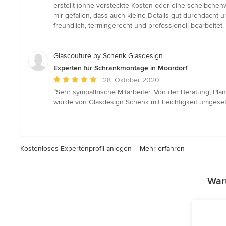
5
erstellt (ohne versteckte Kosten oder eine scheibchen
von
mir gefallen, dass auch kleine Details gut durchdach
5
freundlich, termingerecht und professionell bearbeitet
Sternen
Glascouture by Schenk Glasdesign
Experten für Schrankmontage in Moordorf
Durchschnittliche
28. Oktober 2020
Bewertung:
“Sehr sympathische Mitarbeiter. Von der Beratung, Pl
5
wurde von Glasdesign Schenk mit Leichtigkeit umgeset
von
5
Sternen
Kostenloses Expertenprofil anlegen –
Mehr erfahren
War