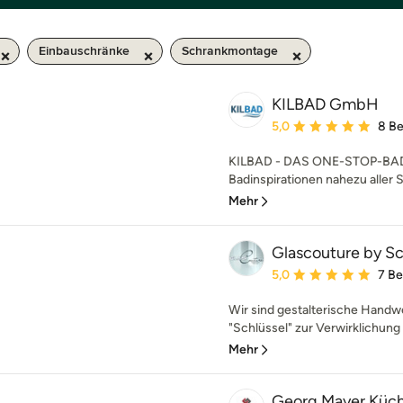
Einbauschränke
Schrankmontage
KILBAD GmbH
Durchschnittliche Bewe
5,0
8 B
KILBAD - DAS ONE-STOP-BAD
Badinspirationen nahezu aller S
Mehr
Glascouture by S
Durchschnittliche Bewe
5,0
7 B
Wir sind gestalterische Handwer
"Schlüssel" zur Verwirklichung I
Mehr
Georg Mayer Küch