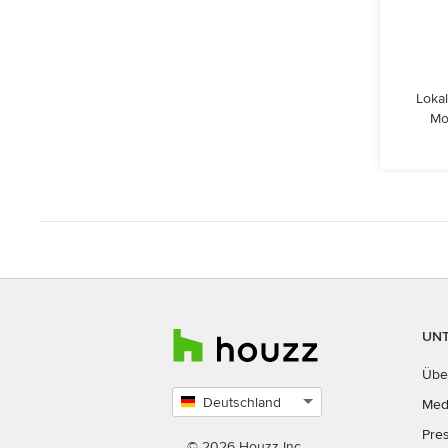
Lokal
Mo
UN
Übe
Deutschland
Med
Land
Pre
auswählen
© 2026 Houzz Inc.