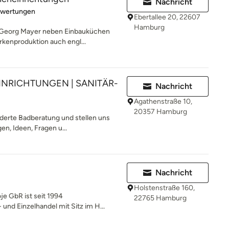
Nachricht
rtung: 5 von 5 Sternen
ewertungen
Ebertallee 20, 22607
Hamburg
et Georg Mayer neben Einbauküchen
kenproduktion auch engl...
INRICHTUNGEN | SANITÄR-
Nachricht
Agathenstraße 10,
20357 Hamburg
derte Badberatung und stellen uns
en, Ideen, Fragen u...
Nachricht
Holstenstraße 160,
je GbR ist seit 1994
22765 Hamburg
nd Einzelhandel mit Sitz im H...