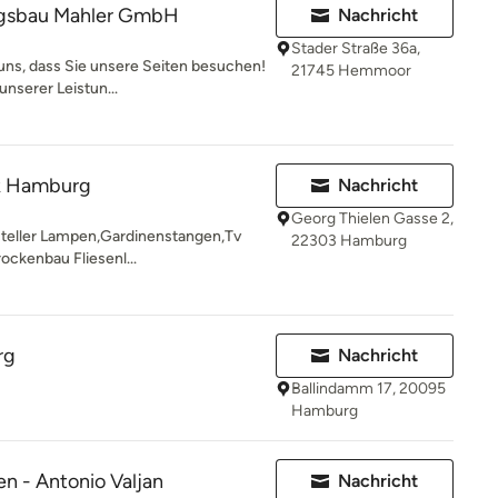
ngsbau Mahler GmbH
Nachricht
Stader Straße 36a,
uns, dass Sie unsere Seiten besuchen!
21745 Hemmoor
nserer Leistun...
k Hamburg
Nachricht
Georg Thielen Gasse 2,
steller Lampen,Gardinenstangen,Tv
22303 Hamburg
ockenbau Fliesenl...
rg
Nachricht
Ballindamm 17, 20095
Hamburg
en - Antonio Valjan
Nachricht