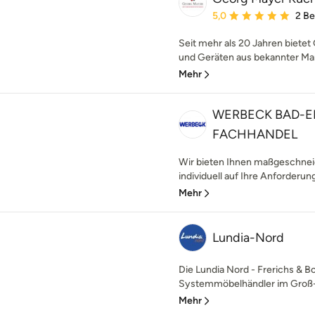
Durchschnittliche Bewe
5,0
2 B
Seit mehr als 20 Jahren biet
und Geräten aus bekannter Mar
Mehr
WERBECK BAD-E
FACHHANDEL
Wir bieten Ihnen maßgeschnei
individuell auf Ihre Anforderung
Mehr
Lundia-Nord
Die Lundia Nord - Frerichs & Bo
Systemmöbelhändler im Groß- u
Mehr