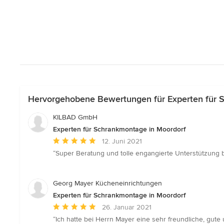
Hervorgehobene Bewertungen für Experten für 
KILBAD GmbH
Experten für Schrankmontage in Moordorf
Durchschnittliche
12. Juni 2021
Bewertung:
“Super Beratung und tolle engangierte Unterstützung 
5
von
5
Georg Mayer Kücheneinrichtungen
Sternen
Experten für Schrankmontage in Moordorf
Durchschnittliche
26. Januar 2021
Bewertung:
“Ich hatte bei Herrn Mayer eine sehr freundliche, g