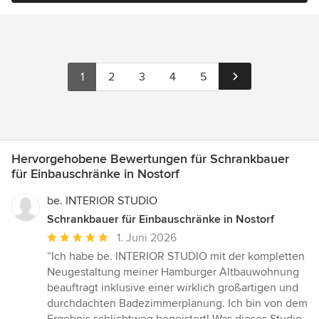
1
2
3
4
5
Hervorgehobene Bewertungen für Schrankbauer
für Einbauschränke in Nostorf
be. INTERIOR STUDIO
Schrankbauer für Einbauschränke in Nostorf
Durchschnittliche
1. Juni 2026
Bewertung:
“Ich habe be. INTERIOR STUDIO mit der kompletten
5
Neugestaltung meiner Hamburger Altbauwohnung
von
beauftragt inklusive einer wirklich großartigen und
5
durchdachten Badezimmerplanung. Ich bin von dem
Sternen