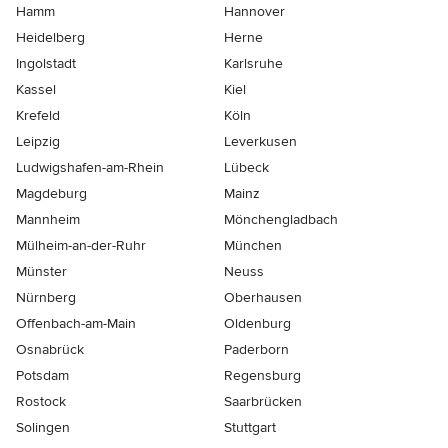
Hamm
Hannover
Heidelberg
Herne
Ingolstadt
Karlsruhe
Kassel
Kiel
Krefeld
Köln
Leipzig
Leverkusen
Ludwigshafen-am-Rhein
Lübeck
Magdeburg
Mainz
Mannheim
Mönchen­gladbach
Mülheim-an-der-Ruhr
München
Münster
Neuss
Nürnberg
Oberhausen
Offenbach-am-Main
Oldenburg
Osnabrück
Paderborn
Potsdam
Regensburg
Rostock
Saarbrücken
Solingen
Stuttgart