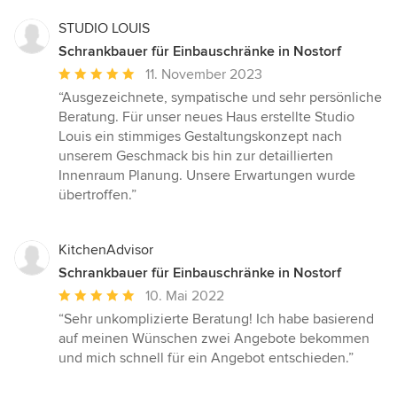
STUDIO LOUIS
Schrankbauer für Einbauschränke in Nostorf
Durchschnittliche
11. November 2023
Bewertung:
“Ausgezeichnete, sympatische und sehr persönliche
5
Beratung. Für unser neues Haus erstellte Studio
von
Louis ein stimmiges Gestaltungskonzept nach
5
unserem Geschmack bis hin zur detaillierten
Sternen
Innenraum Planung. Unsere Erwartungen wurde
übertroffen.”
KitchenAdvisor
Schrankbauer für Einbauschränke in Nostorf
Durchschnittliche
10. Mai 2022
Bewertung:
“Sehr unkomplizierte Beratung! Ich habe basierend
5
auf meinen Wünschen zwei Angebote bekommen
von
und mich schnell für ein Angebot entschieden.”
5
Sternen