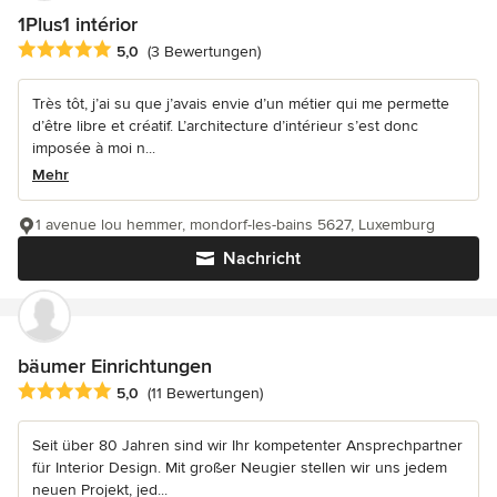
1Plus1 intérior
Durchschnittliche Bewertung: 5 von 5 Sternen
5,0
(3 Bewertungen)
Très tôt, j’ai su que j’avais envie d’un métier qui me permette
d’être libre et créatif. L’architecture d’intérieur s’est donc
imposée à moi n...
Mehr
1 avenue lou hemmer, mondorf-les-bains 5627, Luxemburg
Nachricht
bäumer Einrichtungen
Durchschnittliche Bewertung: 5 von 5 Sternen
5,0
(11 Bewertungen)
Seit über 80 Jahren sind wir Ihr kompetenter Ansprechpartner
für Interior Design. Mit großer Neugier stellen wir uns jedem
neuen Projekt, jed...