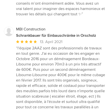
5
conseils m’ont énormément aidée. Vous avez un
von
vrai talent pour imaginer des espaces harmonieux et
5
trouver les détails qui changent tout ✨”
Sternen
MBI Construction
Schrankbauer für Einbauschränke in Orscholz
Durchschnittliche
13. April 2021
Bewertung:
“l'équipe 2AAZ sont des professionnels de travaux
5
en tout genre. J'ai eu occasion de les engager en
von
Octobre 2016 pour un déménagement Bordeaux-
5
Libourne pour environ 70m3 à un prix très attractif
Sternen
de 600€. Puis pour un second déménagement
Libourne-Libourne pour 400€ pour le même cubage
en février 2017. Ils sont très organisés, soigneux,
rapide et efficace, solide et costaud pour transporter
des meubles parfois très lourd dans n'importe quelle
situation scabreuse ( escalier étroit, étage, ect ) Ils
sont disponible, à l'écoute et surtout ultra qualifié
pour tout ce concerne les travaux parallèles à un