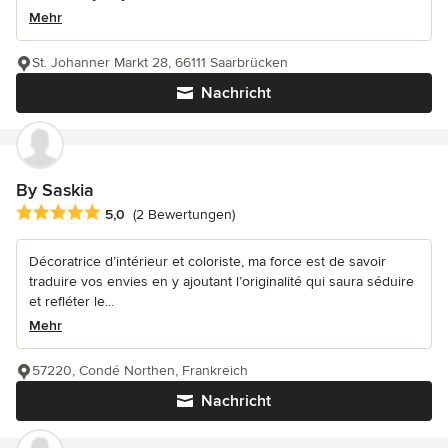
Mehr
St. Johanner Markt 28, 66111 Saarbrücken
Nachricht
By Saskia
Durchschnittliche Bewertung: 5 von 5 Sternen
5,0
(2 Bewertungen)
Décoratrice d’intérieur et coloriste, ma force est de savoir
traduire vos envies en y ajoutant l’originalité qui saura séduire
et refléter le...
Mehr
57220, Condé Northen, Frankreich
Nachricht