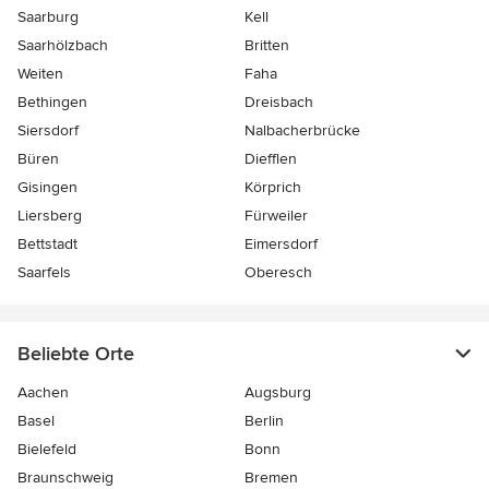
Saarburg
Kell
Saarhölzbach
Britten
Weiten
Faha
Bethingen
Dreisbach
Siersdorf
Nalbacherbrücke
Büren
Diefflen
Gisingen
Körprich
Liersberg
Fürweiler
Bettstadt
Eimersdorf
Saarfels
Oberesch
Beliebte Orte
Aachen
Augsburg
Basel
Berlin
Bielefeld
Bonn
Braunschweig
Bremen