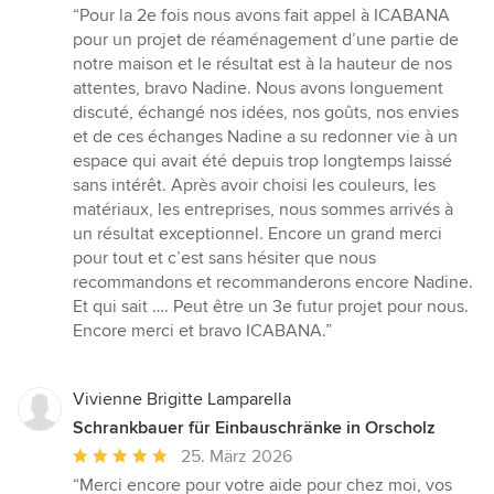
Bewertung:
“Pour la 2e fois nous avons fait appel à ICABANA
5
pour un projet de réaménagement d’une partie de
von
notre maison et le résultat est à la hauteur de nos
5
attentes, bravo Nadine. Nous avons longuement
Sternen
discuté, échangé nos idées, nos goûts, nos envies
et de ces échanges Nadine a su redonner vie à un
espace qui avait été depuis trop longtemps laissé
sans intérêt. Après avoir choisi les couleurs, les
matériaux, les entreprises, nous sommes arrivés à
un résultat exceptionnel. Encore un grand merci
pour tout et c’est sans hésiter que nous
recommandons et recommanderons encore Nadine.
Et qui sait …. Peut être un 3e futur projet pour nous.
Encore merci et bravo ICABANA.”
Vivienne Brigitte Lamparella
Schrankbauer für Einbauschränke in Orscholz
Durchschnittliche
25. März 2026
Bewertung:
“Merci encore pour votre aide pour chez moi, vos