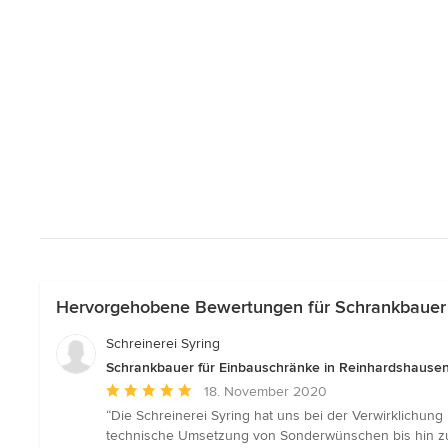
Hervorgehobene Bewertungen für Schrankbauer 
Schreinerei Syring
Schrankbauer für Einbauschränke in Reinhardshause
Durchschnittliche
18. November 2020
Bewertung:
“Die Schreinerei Syring hat uns bei der Verwirklichun
5
technische Umsetzung von Sonderwünschen bis hin zur Re