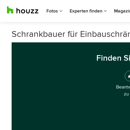
Fotos
Experten finden
Magazi
Schrankbauer für Einbauschrä
Finden S
Beantw
zu