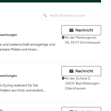
u
Nachricht
rtung: 5 von 5 Sternen
ewertungen
An der Marburgerstr.
55, 35117 Simtshausen
e und Leidenschaft einzigartige und
bare Möbel und Innen...
Nachricht
rtung: 5 von 5 Sternen
ewertungen
An der Schere 2,
34537 Bad Wildungen-
 Syring realisiert für Sie
Odershausen
rhaben aus Holz und andere...
ng