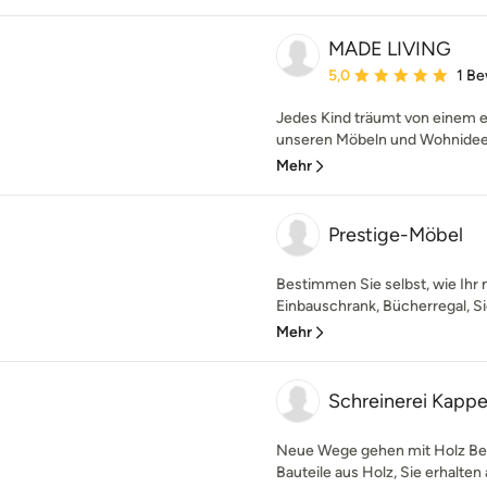
MADE LIVING
Durchschnittliche Bewe
5,0
1 B
Jedes Kind träumt von einem e
unseren Möbeln und Wohnideen, 
Mehr
Prestige-Möbel
Bestimmen Sie selbst, wie Ihr
Einbauschrank, Bücherregal, Si
Mehr
Schreinerei Kapp
Neue Wege gehen mit Holz Bei
Bauteile aus Holz, Sie erhalten 