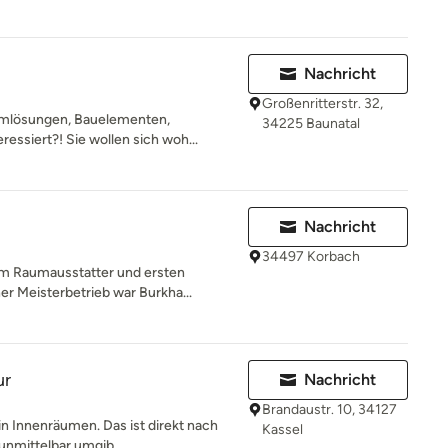
Nachricht
Großenritterstr. 32,
aumlösungen, Bauelementen,
34225 Baunatal
ssiert?! Sie wollen sich woh...
Nachricht
34497 Korbach
um Raumausstatter und ersten
r Meisterbetrieb war Burkha...
ur
Nachricht
Brandaustr. 10, 34127
in Innenräumen. Das ist direkt nach
Kassel
unmittelbar umgib...