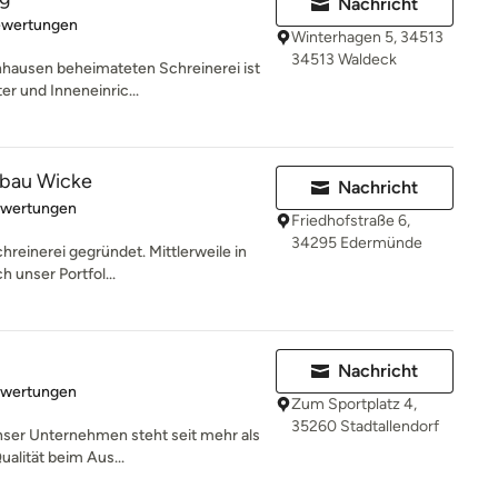
Nachricht
rtung: 4.8 von 5 Sternen
ewertungen
Winterhagen 5, 34513
34513 Waldeck
hausen beheimateten Schreinerei ist
er und Inneneinric...
nbau Wicke
Nachricht
rtung: 5 von 5 Sternen
ewertungen
Friedhofstraße 6,
34295 Edermünde
hreinerei gegründet. Mittlerweile in
h unser Portfol...
Nachricht
rtung: 5 von 5 Sternen
ewertungen
Zum Sportplatz 4,
35260 Stadtallendorf
nser Unternehmen steht seit mehr als
alität beim Aus...