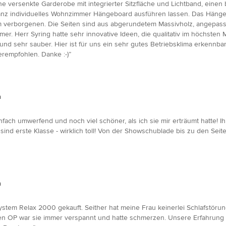
e versenkte Garderobe mit integrierter Sitzfläche und Lichtband, eine
anz individuelles Wohnzimmer Hängeboard ausführen lassen. Das Hängebo
m verborgenen. Die Seiten sind aus abgerundetem Massivholz, angepasst
er. Herr Syring hatte sehr innovative Ideen, die qualitativ im höchst
nd sehr sauber. Hier ist für uns ein sehr gutes Betriebsklima erkennbar
rempfohlen. Danke :-)”
n
infach umwerfend und noch viel schöner, als ich sie mir erträumt hatte! I
 sind erste Klasse - wirklich toll! Von der Showschublade bis zu den Sei
n
stem Relax 2000 gekauft. Seither hat meine Frau keinerlei Schlafstörung
n OP war sie immer verspannt und hatte schmerzen. Unsere Erfahrung is