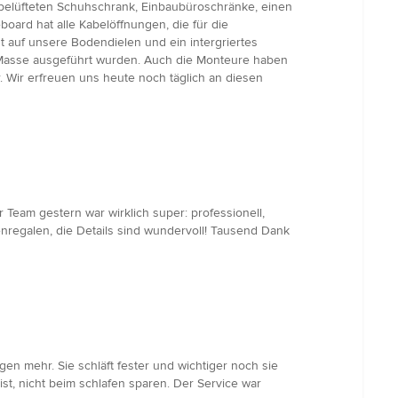
n belüfteten Schuhschrank, Einbaubüroschränke, einen
ard hat alle Kabelöffnungen, die für die
 auf unsere Bodendielen und ein intergriertes
en Masse ausgeführt wurden. Auch die Monteure haben
. Wir erfreuen uns heute noch täglich an diesen
hr Team gestern war wirklich super: professionell,
tenregalen, die Details sind wundervoll! Tausend Dank
en mehr. Sie schläft fester und wichtiger noch sie
t, nicht beim schlafen sparen. Der Service war