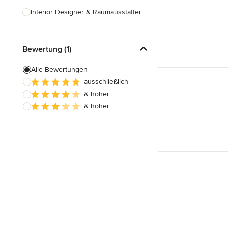
Interior Designer & Raumausstatter
Küchenplanung
Bewertung (1)
Landschaftsarchitekten
Armaturen & Sanitärbedarf
Alle Bewertungen
ausschließlich
Beleuchtung
& höher
Einbauschränke
& höher
Alle anzeigen