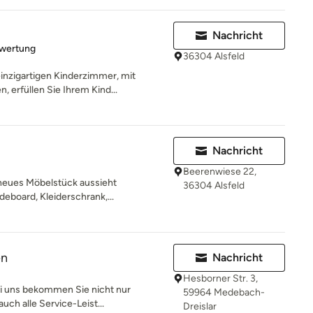
Nachricht
rtung: 5 von 5 Sternen
ewertung
36304 Alsfeld
inzigartigen Kinderzimmer, mit
erfüllen Sie Ihrem Kind...
Nachricht
Beerenwiese 22,
 neues Möbelstück aussieht
36304 Alsfeld
deboard, Kleiderschrank,...
en
Nachricht
Hesborner Str. 3,
 uns bekommen Sie nicht nur
59964 Medebach-
auch alle Service-Leist...
Dreislar