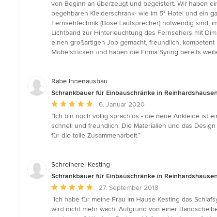
von
von Beginn an überzeugt und begeistert. Wir haben ein
5
begehbaren Kleiderschrank- wie im 5* Hotel und ein g
Sternen
Fernsehtechnik (Bose Lautsprecher) notwendig sind, i
Lichtband zur Hinterleuchtung des Fernsehers mit Dimm
einen großartigen Job gemacht, freundlich, kompetent u
Möbelstücken und haben die Firma Syring bereits weite
Rabe Innenausbau
Schrankbauer für Einbauschränke in Reinhardshause
Durchschnittliche
6. Januar 2020
Bewertung:
“Ich bin noch völlig sprachlos - die neue Ankleide ist e
5
schnell und freundlich. Die Materialien und das Design
von
für die tolle Zusammenarbeit.”
5
Sternen
Schreinerei Kesting
Schrankbauer für Einbauschränke in Reinhardshause
Durchschnittliche
27. September 2018
Bewertung:
“Ich habe für meine Frau im Hause Kesting das Schlafsy
5
wird nicht mehr wach. Aufgrund von einer Bandscheibe
von