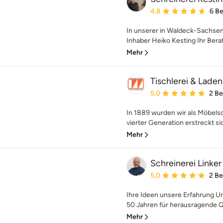
Durchschnittliche Bewe
4,8
6 B
In unserer in Waldeck-Sachsen
Inhaber Heiko Kesting Ihr Berat
Mehr
Tischlerei & Lade
Durchschnittliche Bewe
5,0
2 B
In 1889 wurden wir als Möbelsc
vierter Generation erstreckt sic
Mehr
Schreinerei Linker
Durchschnittliche Bewe
5,0
2 B
Ihre Ideen unsere Erfahrung U
50 Jahren für herausragende Qu
Mehr