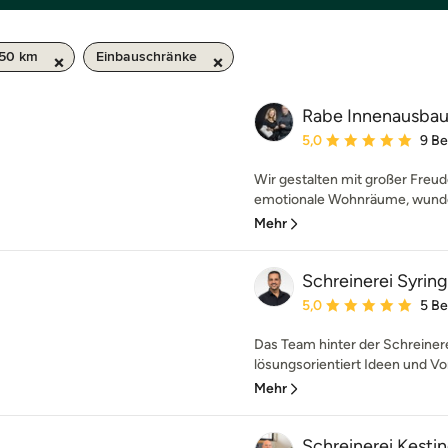
 50 km
Einbauschränke
Rabe Innenausba
Durchschnittliche Bewe
5,0
9 B
Wir gestalten mit großer Freud
emotionale Wohnräume, wunder
Mehr
Schreinerei Syring
Durchschnittliche Bewe
5,0
5 B
Das Team hinter der Schreinerei
lösungsorientiert Ideen und Vo
Mehr
Schreinerei Kesti