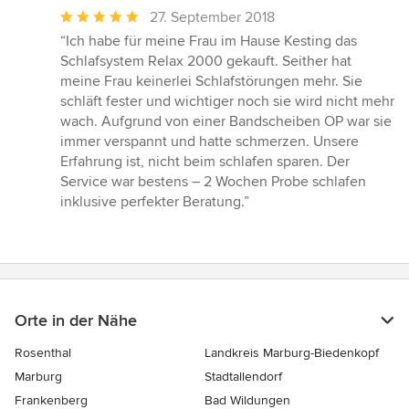
Durchschnittliche
27. September 2018
Bewertung:
“Ich habe für meine Frau im Hause Kesting das
5
Schlafsystem Relax 2000 gekauft. Seither hat
von
meine Frau keinerlei Schlafstörungen mehr. Sie
5
schläft fester und wichtiger noch sie wird nicht mehr
Sternen
wach. Aufgrund von einer Bandscheiben OP war sie
immer verspannt und hatte schmerzen. Unsere
Erfahrung ist, nicht beim schlafen sparen. Der
Service war bestens – 2 Wochen Probe schlafen
inklusive perfekter Beratung.”
Orte in der Nähe
Rosenthal
Landkreis Marburg-Biedenkopf
Marburg
Stadtallendorf
Frankenberg
Bad Wildungen