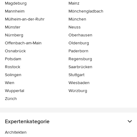
Magdeburg
Mainz
Mannheim
Mönchen­gladbach
Mülheim-an-der-Ruhr
München
Münster
Neuss
Nürnberg
Oberhausen
Offenbach-am-Main
Oldenburg
Osnabrück
Paderborn
Potsdam
Regensburg
Rostock
Saarbrücken
Solingen
Stuttgart
Wien
Wiesbaden
Wuppertal
Würzburg
Zürich
Expertenkategorie
Architekten