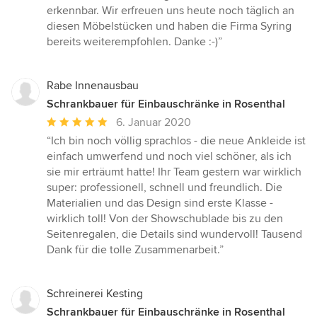
erkennbar. Wir erfreuen uns heute noch täglich an
diesen Möbelstücken und haben die Firma Syring
bereits weiterempfohlen. Danke :-)”
Rabe Innenausbau
Schrankbauer für Einbauschränke in Rosenthal
Durchschnittliche
6. Januar 2020
Bewertung:
“Ich bin noch völlig sprachlos - die neue Ankleide ist
5
einfach umwerfend und noch viel schöner, als ich
von
sie mir erträumt hatte! Ihr Team gestern war wirklich
5
super: professionell, schnell und freundlich. Die
Sternen
Materialien und das Design sind erste Klasse -
wirklich toll! Von der Showschublade bis zu den
Seitenregalen, die Details sind wundervoll! Tausend
Dank für die tolle Zusammenarbeit.”
Schreinerei Kesting
Schrankbauer für Einbauschränke in Rosenthal