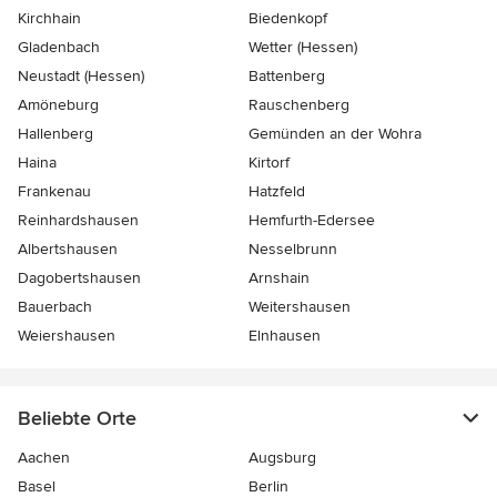
Kirchhain
Biedenkopf
Gladenbach
Wetter (Hessen)
Neustadt (Hessen)
Battenberg
Amöneburg
Rauschenberg
Hallenberg
Gemünden an der Wohra
Haina
Kirtorf
Frankenau
Hatzfeld
Reinhardshausen
Hemfurth-Edersee
Albertshausen
Nesselbrunn
Dagobertshausen
Arnshain
Bauerbach
Weitershausen
Weiershausen
Elnhausen
Beliebte Orte
Aachen
Augsburg
Basel
Berlin