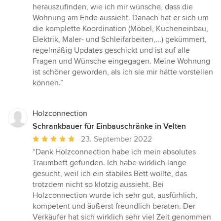
herauszufinden, wie ich mir wünsche, dass die
Wohnung am Ende aussieht. Danach hat er sich um
die komplette Koordination (Möbel, Kücheneinbau,
Elektrik, Maler- und Schleifarbeiten,...) gekümmert,
regelmäßig Updates geschickt und ist auf alle
Fragen und Wünsche eingegagen. Meine Wohnung
ist schöner geworden, als ich sie mir hätte vorstellen
können.”
Holzconnection
Schrankbauer für Einbauschränke in Velten
Durchschnittliche
23. September 2022
Bewertung:
“Dank Holzconnection habe ich mein absolutes
5
Traumbett gefunden. Ich habe wirklich lange
von
gesucht, weil ich ein stabiles Bett wollte, das
5
trotzdem nicht so klotzig aussieht. Bei
Sternen
Holzconnection wurde ich sehr gut, ausfürhlich,
kompetent und äußerst freundlich beraten. Der
Verkäufer hat sich wirklich sehr viel Zeit genommen