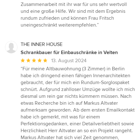
Zusammenarbeit mit ihr war für uns sehr wertvoll
und eine große Hilfe. Wir sind mit dem Ergebnis
rundum zufrieden und können Frau Fritsch
uneingeschränkt weiterempfehlen.”
THE INNER HOUSE
Schrankbauer für Einbauschränke in Velten
Durchschnittliche
13. August 2024
Bewertung:
“Für meine Altbauwohnung (3 Zimmer) in Berlin
5
habe ich dringend einen fähigen Innenarchitekten
von
gebraucht, der für mich ein Rundum-Sorglospaket
5
schnürt. Aufgrund zahlloser Umzüge wollte ich mich
Sternen
diesmal um rein gar nichts kümmern müssen. Nach
etwas Recherche bin ich auf Markus Altvater
aufmerksam geworden. Ab dem ersten Emailkontakt
habe ich gemerkt, mit was für einem
Perfektionsgedanken, einer Detailverliebtheit sowie
Herzlichkeit Herr Altvater an so ein Projekt rangeht.
Markus Altvater hat sich viel Zeit genommen,