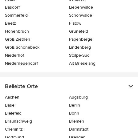
Basdorf
Liebenwalde
Sommerfeld
Schönwalde
Beetz
Flatow
Hohenbruch
Grünefeld
Groß Ziethen
Papenberge
Groß Schönebeck
Lindenberg
Niederhof
Stolpe-Süd
Niederneuendorf
Alt Brieselang
Beliebte Orte
Aachen
Augsburg
Basel
Berlin
Bielefeld
Bonn
Braunschweig
Bremen
Chemnitz
Darmstadt
Dortmund
Dresden