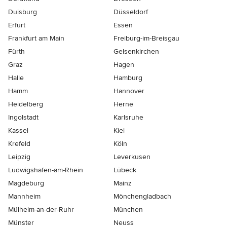
Duisburg
Düsseldorf
Erfurt
Essen
Frankfurt am Main
Freiburg-im-Breisgau
Fürth
Gelsenkirchen
Graz
Hagen
Halle
Hamburg
Hamm
Hannover
Heidelberg
Herne
Ingolstadt
Karlsruhe
Kassel
Kiel
Krefeld
Köln
Leipzig
Leverkusen
Ludwigshafen-am-Rhein
Lübeck
Magdeburg
Mainz
Mannheim
Mönchen­gladbach
Mülheim-an-der-Ruhr
München
Münster
Neuss