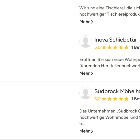
Wir sind eine Tischlerei, die s
hochwertiger Tischlereiprodukte
Mehr
Inova Schiebetür
Durchschnittliche Bewe
5,0
1 B
Eröffnen Sie sich neue Wohnper
führenden Hersteller hochwert
Mehr
Sudbrock Möbelh
Durchschnittliche Bewe
5,0
1 B
Das Unternehmen „Sudbrock 
hochwertige Wohnmöbel und G
e...
Mehr