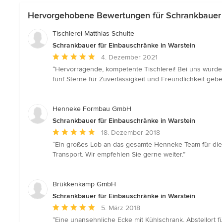
Hervorgehobene Bewertungen für Schrankbauer f
Tischlerei Matthias Schulte
Schrankbauer für Einbauschränke in Warstein
Durchschnittliche
4. Dezember 2021
Bewertung:
“Hervorragende, kompetente Tischlerei! Bei uns wurde
5
fünf Sterne für Zuverlässigkeit und Freundlichkeit geb
von
5
Sternen
Henneke Formbau GmbH
Schrankbauer für Einbauschränke in Warstein
Durchschnittliche
18. Dezember 2018
Bewertung:
“Ein großes Lob an das gesamte Henneke Team für die 
5
Transport. Wir empfehlen Sie gerne weiter.”
von
5
Sternen
Brükkenkamp GmbH
Schrankbauer für Einbauschränke in Warstein
Durchschnittliche
5. März 2018
Bewertung:
“Eine unansehnliche Ecke mit Kühlschrank, Abstellort 