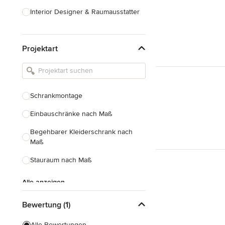
Interior Designer & Raumausstatter
Küchenplanung
Projektart
Landschaftsarchitekten
Armaturen & Sanitärbedarf
Beleuchtung
Schrankmontage
Einbauschränke
Einbauschränke nach Maß
Alle anzeigen
Begehbarer Kleiderschrank nach
Maß
Stauraum nach Maß
Alle anzeigen
Bewertung (1)
Alle Bewertungen