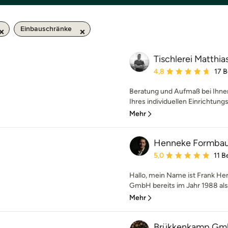
Einbauschränke
Tischlerei Matthia
Durchschnittliche Bewe
4,8
17 
Beratung und Aufmaß bei Ihne
Ihres individuellen Einrichtungs
Mehr
Henneke Formba
Durchschnittliche Bewe
5,0
11 
Hallo, mein Name ist Frank H
GmbH bereits im Jahr 1988 als S
Mehr
Brükkenkamp G