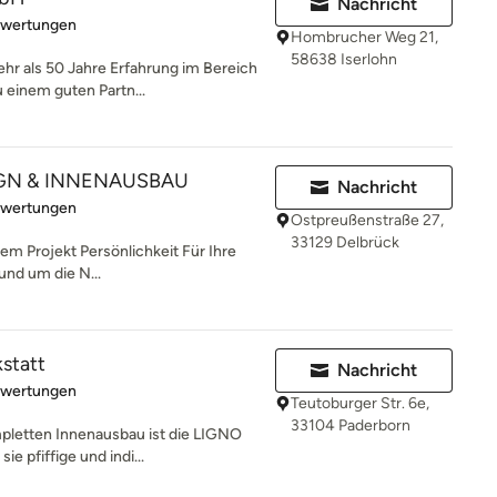
Nachricht
rtung: 4.7 von 5 Sternen
ewertungen
Hombrucher Weg 21,
58638 Iserlohn
mehr als 50 Jahre Erfahrung im Bereich
einem guten Partn...
GN & INNENAUSBAU
Nachricht
rtung: 5 von 5 Sternen
ewertungen
Ostpreußenstraße 27,
33129 Delbrück
hrem Projekt Persönlichkeit Für Ihre
und um die N...
statt
Nachricht
rtung: 5 von 5 Sternen
ewertungen
Teutoburger Str. 6e,
33104 Paderborn
pletten Innenausbau ist die LIGNO
ie pfiffige und indi...