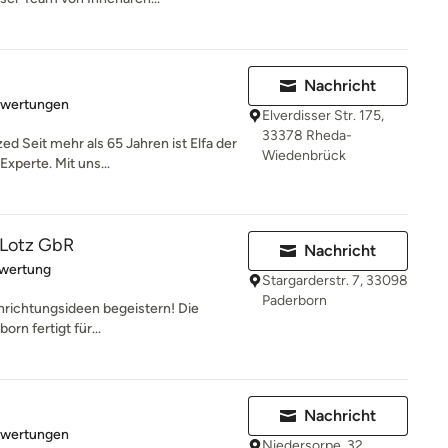
Nachricht
rtung: 4.5 von 5 Sternen
ewertungen
Elverdisser Str. 175,
33378 Rheda-
zed Seit mehr als 65 Jahren ist Elfa der
Wiedenbrück
perte. Mit uns...
& Lotz GbR
Nachricht
rtung: 5 von 5 Sternen
ewertung
Stargarderstr. 7, 33098
Paderborn
nrichtungsideen begeistern! Die
orn fertigt für...
Nachricht
rtung: 5 von 5 Sternen
ewertungen
Niedersorpe, 32,