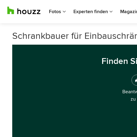
Fotos
Experten finden
Magazi
Schrankbauer für Einbauschrän
Finden S
Beantw
zu