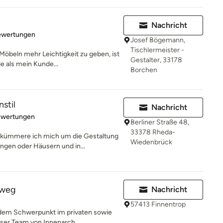
Nachricht
rtung: 4.8 von 5 Sternen
ewertungen
Josef Bögemann,
Tischlermeister -
beln mehr Leichtigkeit zu geben, ist
Gestalter, 33178
e als mein Kunde...
Borchen
stil
Nachricht
rtung: 5 von 5 Sternen
ewertungen
Berliner Straße 48,
33378 Rheda-
ümmere ich mich um die Gestaltung
Wiedenbrück
ngen oder Häusern und in...
lweg
Nachricht
57413 Finnentrop
 dem Schwerpunkt im privaten sowie
er Team von Innenarch...