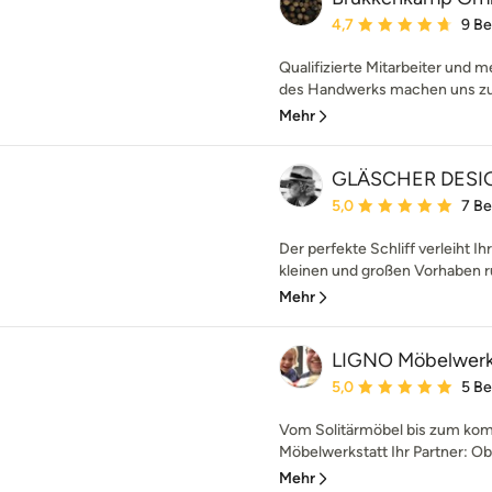
Durchschnittliche Bewe
4,7
9 B
Qualifizierte Mitarbeiter und 
des Handwerks machen uns zu 
Mehr
GLÄSCHER DESI
Durchschnittliche Bewe
5,0
7 B
Der perfekte Schliff verleiht I
kleinen und großen Vorhaben r
Mehr
LIGNO Möbelwerk
Durchschnittliche Bewe
5,0
5 B
Vom Solitärmöbel bis zum kom
Möbelwerkstatt Ihr Partner: Ob s
Mehr