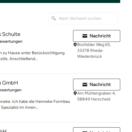
s Schulte
Nachricht
rtung: 4.8 von 5 Sternen
Bewertungen
Bosfelder Weg 65,
33378 Rheda-
n zu Hause unter Berücksichtigung
Wiedenbrück
stils. Anschließend...
u GmbH
Nachricht
rtung: 5 von 5 Sternen
Bewertungen
Am Mühlengraben 4,
58849 Herscheid
enneke. Ich habe die Henneke Formbau
pezialist im Innen...
mbH