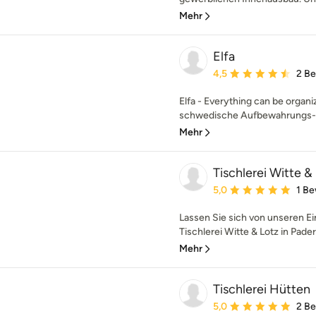
Mehr
Elfa
Durchschnittliche Bewe
4,5
2 B
Elfa - Everything can be organi
schwedische Aufbewahrungs-Ex
Mehr
Tischlerei Witte 
Durchschnittliche Bewe
5,0
1 B
Lassen Sie sich von unseren Ei
Tischlerei Witte & Lotz in Paderb
Mehr
Tischlerei Hütten
Durchschnittliche Bewe
5,0
2 B