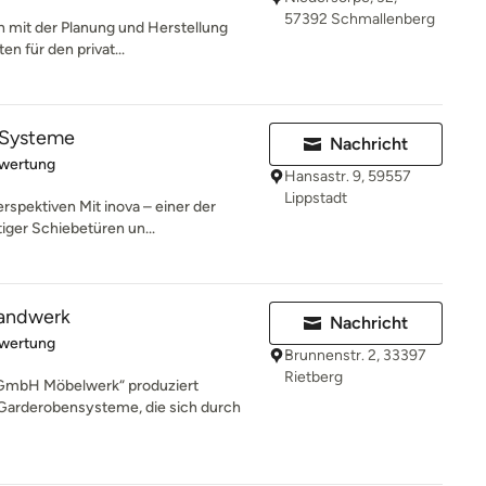
57392 Schmallenberg
ich mit der Planung und Herstellung
n für den privat...
-Systeme
Nachricht
rtung: 5 von 5 Sternen
ewertung
Hansastr. 9, 59557
Lippstadt
spektiven Mit inova – einer der
iger Schiebetüren un...
andwerk
Nachricht
rtung: 5 von 5 Sternen
ewertung
Brunnenstr. 2, 33397
Rietberg
GmbH Möbelwerk“ produziert
arderobensysteme, die sich durch