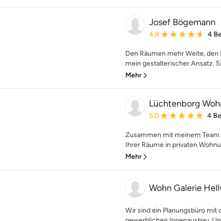
Josef Bögemann
Durchschnittliche Bewe
4,8
4 B
Den Räumen mehr Weite, den Mö
mein gestalterischer Ansatz. Si
Mehr
Lüchtenborg Wohn
Durchschnittliche Bewe
5,0
4 B
Zusammen mit meinem Team k
Ihrer Räume in privaten Wohnu
Mehr
Wohn Galerie Hel
Wir sind ein Planungsbüro mit
gewerblichen Innenausbau. Uns