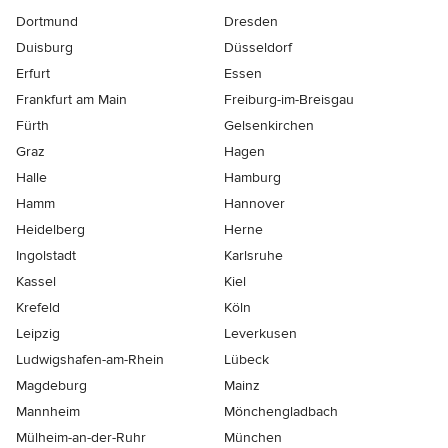
Dortmund
Dresden
Duisburg
Düsseldorf
Erfurt
Essen
Frankfurt am Main
Freiburg-im-Breisgau
Fürth
Gelsenkirchen
Graz
Hagen
Halle
Hamburg
Hamm
Hannover
Heidelberg
Herne
Ingolstadt
Karlsruhe
Kassel
Kiel
Krefeld
Köln
Leipzig
Leverkusen
Ludwigshafen-am-Rhein
Lübeck
Magdeburg
Mainz
Mannheim
Mönchen­gladbach
Mülheim-an-der-Ruhr
München