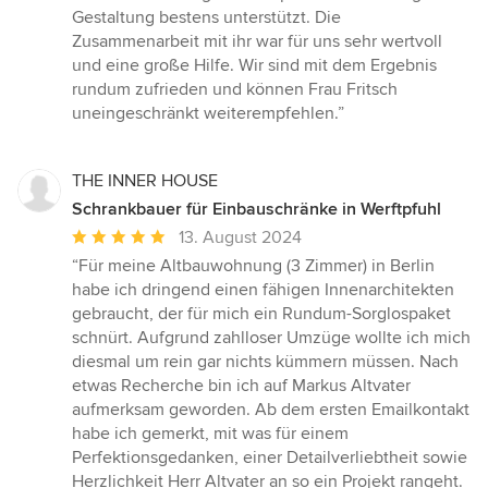
Gestaltung bestens unterstützt. Die
Zusammenarbeit mit ihr war für uns sehr wertvoll
und eine große Hilfe. Wir sind mit dem Ergebnis
rundum zufrieden und können Frau Fritsch
uneingeschränkt weiterempfehlen.”
THE INNER HOUSE
Schrankbauer für Einbauschränke in Werftpfuhl
Durchschnittliche
13. August 2024
Bewertung:
“Für meine Altbauwohnung (3 Zimmer) in Berlin
5
habe ich dringend einen fähigen Innenarchitekten
von
gebraucht, der für mich ein Rundum-Sorglospaket
5
schnürt. Aufgrund zahlloser Umzüge wollte ich mich
Sternen
diesmal um rein gar nichts kümmern müssen. Nach
etwas Recherche bin ich auf Markus Altvater
aufmerksam geworden. Ab dem ersten Emailkontakt
habe ich gemerkt, mit was für einem
Perfektionsgedanken, einer Detailverliebtheit sowie
Herzlichkeit Herr Altvater an so ein Projekt rangeht.