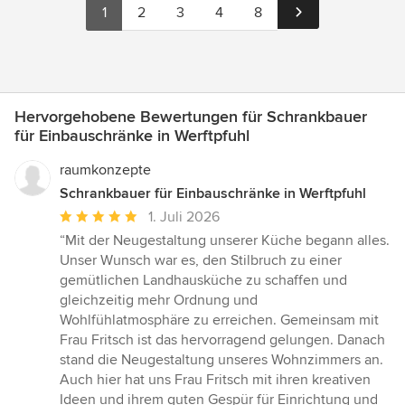
1
2
3
4
8
Hervorgehobene Bewertungen für Schrankbauer
für Einbauschränke in Werftpfuhl
raumkonzepte
Schrankbauer für Einbauschränke in Werftpfuhl
Durchschnittliche
1. Juli 2026
Bewertung:
“Mit der Neugestaltung unserer Küche begann alles.
5
Unser Wunsch war es, den Stilbruch zu einer
von
gemütlichen Landhausküche zu schaffen und
5
gleichzeitig mehr Ordnung und
Sternen
Wohlfühlatmosphäre zu erreichen. Gemeinsam mit
Frau Fritsch ist das hervorragend gelungen. Danach
stand die Neugestaltung unseres Wohnzimmers an.
Auch hier hat uns Frau Fritsch mit ihren kreativen
Ideen und ihrem guten Gespür für Einrichtung und