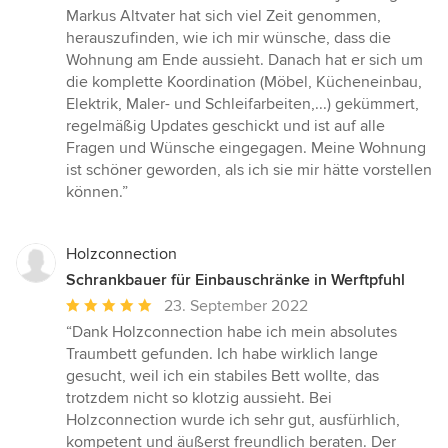
Markus Altvater hat sich viel Zeit genommen,
herauszufinden, wie ich mir wünsche, dass die
Wohnung am Ende aussieht. Danach hat er sich um
die komplette Koordination (Möbel, Kücheneinbau,
Elektrik, Maler- und Schleifarbeiten,...) gekümmert,
regelmäßig Updates geschickt und ist auf alle
Fragen und Wünsche eingegagen. Meine Wohnung
ist schöner geworden, als ich sie mir hätte vorstellen
können.”
Holzconnection
Schrankbauer für Einbauschränke in Werftpfuhl
Durchschnittliche
23. September 2022
Bewertung:
“Dank Holzconnection habe ich mein absolutes
5
Traumbett gefunden. Ich habe wirklich lange
von
gesucht, weil ich ein stabiles Bett wollte, das
5
trotzdem nicht so klotzig aussieht. Bei
Sternen
Holzconnection wurde ich sehr gut, ausfürhlich,
kompetent und äußerst freundlich beraten. Der