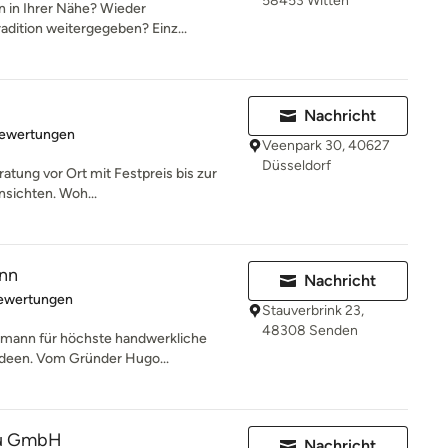
58453 Witten
en in Ihrer Nähe? Wieder
radition weitergegeben? Einz...
Nachricht
rtung: 5 von 5 Sternen
Bewertungen
Veenpark 30, 40627
Düsseldorf
atung vor Ort mit Festpreis bis zur
sichten. Woh...
ann
Nachricht
rtung: 5 von 5 Sternen
Bewertungen
Stauverbrink 23,
48308 Senden
kmann für höchste handwerkliche
nideen. Vom Gründer Hugo...
u GmbH
Nachricht