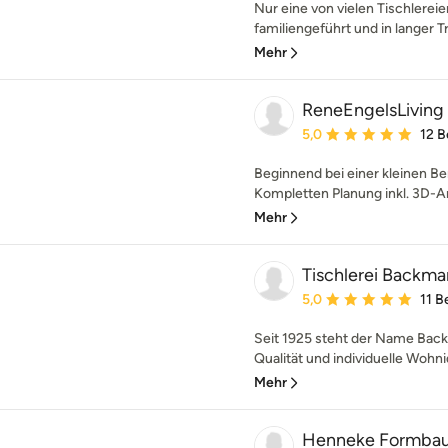
Nur eine von vielen Tischlerei
familiengeführt und in langer T
Mehr
ReneEngelsLiving
Durchschnittliche Bewe
5,0
12 
Beginnend bei einer kleinen Ber
Kompletten Planung inkl. 3D-An
Mehr
Tischlerei Backm
Durchschnittliche Bewe
5,0
11 
Seit 1925 steht der Name Bac
Qualität und individuelle Woh
Mehr
Henneke Formba