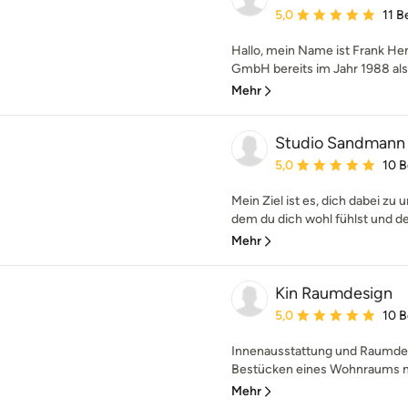
Durchschnittliche Bewe
5,0
11 
Hallo, mein Name ist Frank H
GmbH bereits im Jahr 1988 als S
Mehr
Studio Sandmann
Durchschnittliche Bewe
5,0
10 
Mein Ziel ist es, dich dabei zu 
dem du dich wohl fühlst und der 
Mehr
Kin Raumdesign
Durchschnittliche Bewe
5,0
10 
Innenausstattung und Raumdesi
Bestücken eines Wohnraums mi
Mehr