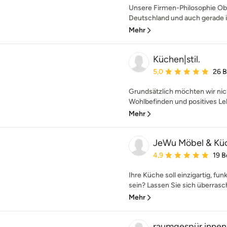
Unsere Firmen-Philosophie Obw
Deutschland und auch gerade im
Mehr
Küchen|stil.
Durchschnittliche Bewe
5,0
26 
Grundsätzlich möchten wir nic
Wohlbefinden und positives Le
Mehr
JeWu Möbel & Kü
Durchschnittliche Bewe
4,9
19 
Ihre Küche soll einzigartig, fun
sein? Lassen Sie sich überrasch
Mehr
raumgespür innena