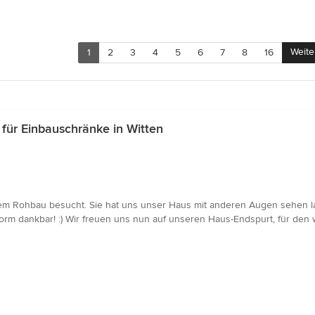
Weite
1
2
3
4
5
6
7
8
16
ür Einbauschränke in Witten
rem Rohbau besucht. Sie hat uns unser Haus mit anderen Augen sehen la
rm dankbar! :) Wir freuen uns nun auf unseren Haus-Endspurt, für den 