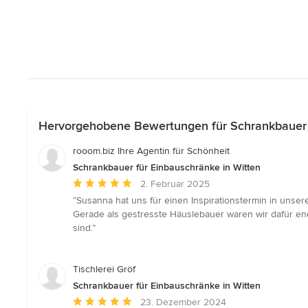
Hervorgehobene Bewertungen für Schrankbauer f
rooom.biz Ihre Agentin für Schönheit
Schrankbauer für Einbauschränke in Witten
Durchschnittliche
2. Februar 2025
Bewertung:
“Susanna hat uns für einen Inspirationstermin in unse
5
Gerade als gestresste Häuslebauer waren wir dafür eno
von
sind.”
5
Sternen
Tischlerei Gröf
Schrankbauer für Einbauschränke in Witten
Durchschnittliche
23. Dezember 2024