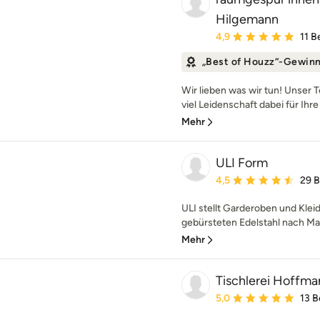
Hilgemann
Durchschnittliche Bewe
4,9
11 
„Best of Houzz“-Gewin
Wir lieben was wir tun! Unser 
viel Leidenschaft dabei für Ihr
Mehr
ULI Form
Durchschnittliche Bewe
4,5
29 
ULI stellt Garderoben und Klei
gebürsteten Edelstahl nach Maß
Mehr
Tischlerei Hoffma
Durchschnittliche Bewe
5,0
13 