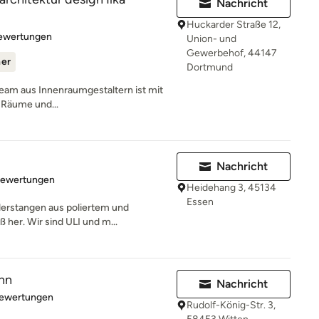
Nachricht
Huckarder Straße 12,
rtung: 4.9 von 5 Sternen
Bewertungen
Union- und
Gewerbehof, 44147
ner
Dortmund
Team aus Innenraumgestaltern ist mit
e Räume und...
Nachricht
rtung: 4.5 von 5 Sternen
Bewertungen
Heidehang 3, 45134
Essen
derstangen aus poliertem und
 her. Wir sind ULI und m...
nn
Nachricht
rtung: 5 von 5 Sternen
Bewertungen
Rudolf-König-Str. 3,