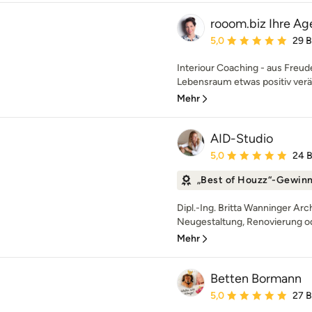
rooom.biz Ihre Ag
Durchschnittliche Bewe
5,0
29 
Interiour Coaching - aus Freud
Lebensraum etwas positiv verä
Mehr
AID-Studio
Durchschnittliche Bewe
5,0
24 
„Best of Houzz“-Gewin
Dipl.-Ing. Britta Wanninger Arc
Neugestaltung, Renovierung o
Mehr
Betten Bormann
Durchschnittliche Bewe
5,0
27 