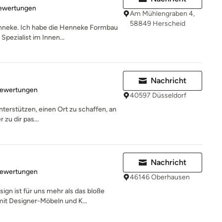
rtung: 5 von 5 Sternen
Bewertungen
Am Mühlengraben 4,
58849 Herscheid
enneke. Ich habe die Henneke Formbau
pezialist im Innen...
Nachricht
rtung: 5 von 5 Sternen
Bewertungen
40597 Düsseldorf
unterstützen, einen Ort zu schaffen, an
zu dir pas...
Nachricht
rtung: 5 von 5 Sternen
Bewertungen
46146 Oberhausen
gn ist für uns mehr als das bloße
t Designer-Möbeln und K...