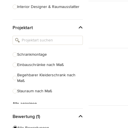
Interior Designer & Raumausstatter
Küchenplanung
Projektart
Landschaftsarchitekten
Armaturen & Sanitärbedarf
Beleuchtung
Schrankmontage
Einbauschränke
Einbauschränke nach Maß
Alle anzeigen
Begehbarer Kleiderschrank nach
Maß
Stauraum nach Maß
Alle anzeigen
Bewertung (1)
Alle Bewertungen