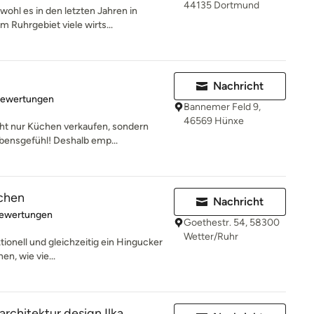
44135 Dortmund
ohl es in den letzten Jahren in
 Ruhrgebiet viele wirts...
Nachricht
rtung: 5 von 5 Sternen
Bewertungen
Bannemer Feld 9,
46569 Hünxe
ht nur Küchen verkaufen, sondern
bensgefühl! Deshalb emp...
chen
Nachricht
rtung: 4.9 von 5 Sternen
Bewertungen
Goethestr. 54, 58300
Wetter/Ruhr
ktionell und gleichzeitig ein Hingucker
en, wie vie...
rchitektur design Ilka