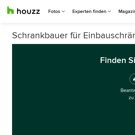
Fotos
Experten finden
Magazi
Schrankbauer für Einbauschrän
Finden S
Beantw
zu