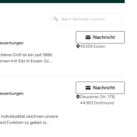
Nachricht
rtung: 4.9 von 5 Sternen
Bewertungen
45359 Essen
erei Gröf ist ein seit 1886
en mit Sitz in Essen-Sc...
Nachricht
rtung: 5 von 5 Sternen
Bewertungen
Deusener Str. 178,
44369 Dortmund
Individualität zeichnen unsere
nd Funktion zu geben is...