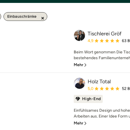
Einbauschränke
Tischlerei Gröf
Durchschnittliche Bewe
4,9
63 
Beim Wort genommen Die Tischl
bestehendes Familienunternehm
Mehr
Holz Total
Durchschnittliche Bewe
5,0
52 
High-End
Einfühlsames Design und hohe 
Arbeiten aus. Einer Idee Form u
Mehr