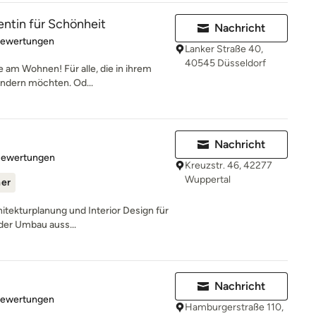
entin für Schönheit
Nachricht
rtung: 5 von 5 Sternen
Bewertungen
Lanker Straße 40,
40545 Düsseldorf
e am Wohnen! Für alle, die in ihrem
ndern möchten. Od...
Nachricht
rtung: 5 von 5 Sternen
Bewertungen
Kreuzstr. 46, 42277
Wuppertal
ner
hitekturplanung und Interior Design für
der Umbau auss...
Nachricht
rtung: 5 von 5 Sternen
Bewertungen
Hamburgerstraße 110,