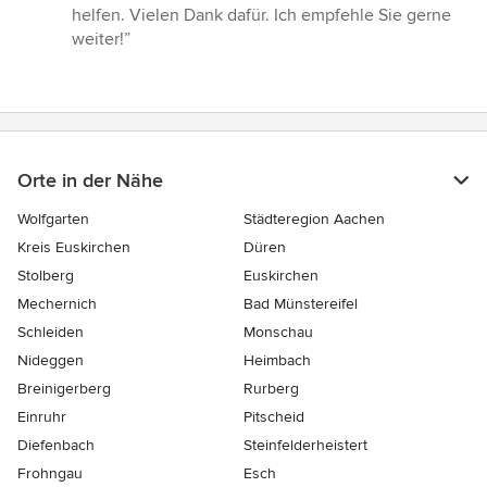
5
helfen. Vielen Dank dafür. Ich empfehle Sie gerne
Sternen
weiter!”
Orte in der Nähe
Wolfgarten
Städteregion Aachen
Kreis Euskirchen
Düren
Stolberg
Euskirchen
Mechernich
Bad Münstereifel
Schleiden
Monschau
Nideggen
Heimbach
Breinigerberg
Rurberg
Einruhr
Pitscheid
Diefenbach
Steinfelderheistert
Frohngau
Esch