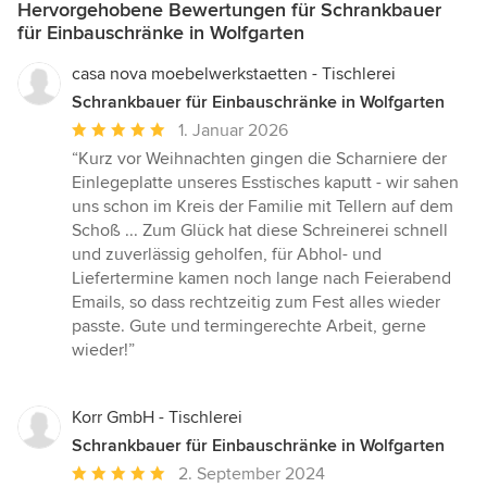
Hervorgehobene Bewertungen für Schrankbauer
für Einbauschränke in Wolfgarten
casa nova moebelwerkstaetten - Tischlerei
Schrankbauer für Einbauschränke in Wolfgarten
Durchschnittliche
1. Januar 2026
Bewertung:
“Kurz vor Weihnachten gingen die Scharniere der
5
Einlegeplatte unseres Esstisches kaputt - wir sahen
von
uns schon im Kreis der Familie mit Tellern auf dem
5
Schoß ... Zum Glück hat diese Schreinerei schnell
Sternen
und zuverlässig geholfen, für Abhol- und
Liefertermine kamen noch lange nach Feierabend
Emails, so dass rechtzeitig zum Fest alles wieder
passte. Gute und termingerechte Arbeit, gerne
wieder!”
Korr GmbH - Tischlerei
Schrankbauer für Einbauschränke in Wolfgarten
Durchschnittliche
2. September 2024