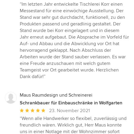
Bewertung:
“Im letzten Jahr entwickelte Tischlerei Korr einen
5
Messestand für eine einwöchige Ausstellung. Der
von
Stand war sehr gut durchdacht, funktionell, zu den
5
Produkten passend und geradlinig gestaltet. Der
Sternen
Stand wurde bei Korr eingelagert und in diesem
Jahr erneut aufgebaut. Die Absprache im Vorfeld für
Auf- und Abbau und die Abwicklung vor Ort hat
hervorragend geklappt. Nach Abschluss der
Arbeiten wurde der Stand sauber verlassen. Es war
eine Freude anzuschauen mit welch gutem
Teamgeist vor Ort gearbeitet wurde. Herzlichen
Dank dafür!”
Maus Raumdesign und Schreinerei
Schrankbauer für Einbauschränke in Wolfgarten
Durchschnittliche
23. November 2021
Bewertung:
“Wenn alle Handwerker so flexibel, zuverlässig und
5
freundlich wären. Wirklich gut, Herr Maus konnte
von
uns in einer Notlage mit der Wohnzimmer sofort