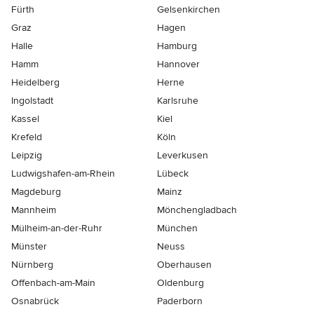
Fürth
Gelsenkirchen
Graz
Hagen
Halle
Hamburg
Hamm
Hannover
Heidelberg
Herne
Ingolstadt
Karlsruhe
Kassel
Kiel
Krefeld
Köln
Leipzig
Leverkusen
Ludwigshafen-am-Rhein
Lübeck
Magdeburg
Mainz
Mannheim
Mönchen­gladbach
Mülheim-an-der-Ruhr
München
Münster
Neuss
Nürnberg
Oberhausen
Offenbach-am-Main
Oldenburg
Osnabrück
Paderborn