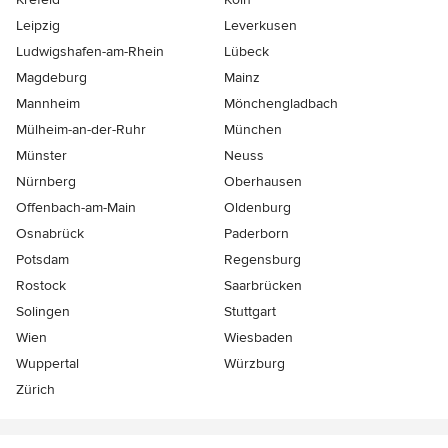
Leipzig
Leverkusen
Ludwigshafen-am-Rhein
Lübeck
Magdeburg
Mainz
Mannheim
Mönchen­gladbach
Mülheim-an-der-Ruhr
München
Münster
Neuss
Nürnberg
Oberhausen
Offenbach-am-Main
Oldenburg
Osnabrück
Paderborn
Potsdam
Regensburg
Rostock
Saarbrücken
Solingen
Stuttgart
Wien
Wiesbaden
Wuppertal
Würzburg
Zürich