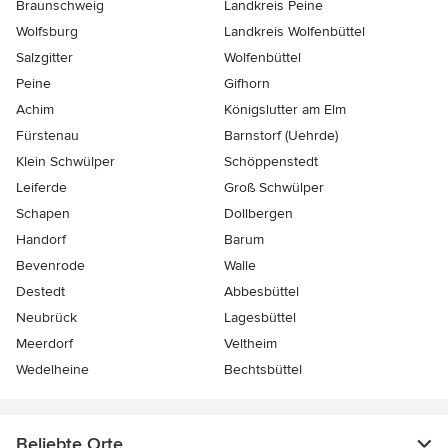
Braunschweig
Landkreis Peine
Wolfsburg
Landkreis Wolfenbüttel
Salzgitter
Wolfenbüttel
Peine
Gifhorn
Achim
Königslutter am Elm
Fürstenau
Barnstorf (Uehrde)
Klein Schwülper
Schöppenstedt
Leiferde
Groß Schwülper
Schapen
Dollbergen
Handorf
Barum
Bevenrode
Walle
Destedt
Abbesbüttel
Neubrück
Lagesbüttel
Meerdorf
Veltheim
Wedelheine
Bechtsbüttel
Beliebte Orte